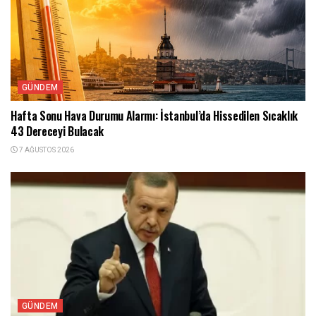
GÜNDEM
Hafta Sonu Hava Durumu Alarmı: İstanbul’da Hissedilen Sıcaklık
43 Dereceyi Bulacak
7 AĞUSTOS 2026
GÜNDEM