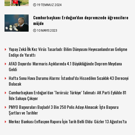
19 TEMMUZ 2024
Cumhurbaşkanı Erdoğan’dan depremzede öğrencilere
müjde
10 MAYIS 2023
Yapay Zekâ İlk Kez Virüs Tasarladı: Bilim Dünyasını Heyecanlandıran Gelişme
Endişe de Yarattı
AFAD Duyurdu: Marmaris Açıklarında 4.1 Büyüklüğünde Deprem Meydana
Geldi
Hafta Sonu Hava Durumu Alarmı: İstanbul’da Hissedilen Sıcaklık 43 Dereceyi
Bulacak
Cumhurbaşkanı Erdoğan’dan ‘Terörsüz Türkiye’ Talimatı: AK Parti Eylülde 81
İlde Sahaya Çıkıyor
PMYO Başvuruları Başladı! 3 Bin 250 Polis Adayı Alınacak: İşte Başvuru
Şartları ve Tarihler
Merkez Bankası Enflasyon Raporu İçin Tarih Belli Oldu: Gözler 13 Ağustos’ta