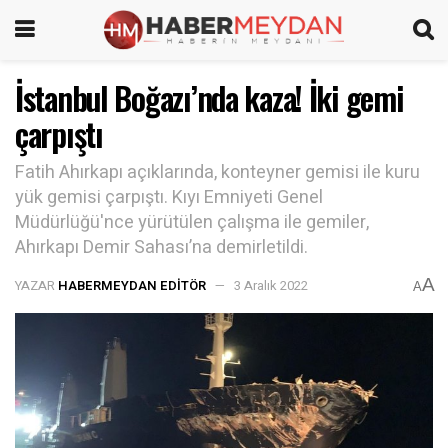
İstanbul Boğazı’nda kaza! İki gemi
çarpıştı
Fatih Ahırkapı açıklarında, konteyner gemisi ile kuru
yük gemisi çarpıştı. Kıyı Emniyeti Genel
Müdürlüğü'nce yürütülen çalışma ile gemiler,
Ahırkapı Demir Sahası’na demirletildi.
A
YAZAR
HABERMEYDAN EDITÖR
3 Aralık 2022
A