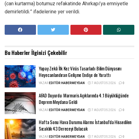
(can kurtarma) botumuz refakatinde Ahırkapı’ya emniyetle
demirletildi.” ifadelerine yer verildi.
Bu Haberler
İlginizi Çekebilir
Yapay Zekâ İlk Kez Virüs Tasarladı: Bilim Dünyasını
Heyecanlandıran Gelişme Endişe de Yarattı
YAZAR
EDITÖR HABERMEYDAN
7 AĞUSTOS 2026
0
AFAD Duyurdu: Marmaris Açıklarında 4.1 Büyüklüğünde
Deprem Meydana Geldi
YAZAR
EDITÖR HABERMEYDAN
7 AĞUSTOS 2026
0
Hafta Sonu Hava Durumu Alarmı: İstanbul’da Hissedilen
Sıcaklık 43 Dereceyi Bulacak
YAZAR
EDITÖR HABERMEYDAN
7 AĞUSTOS 2026
0