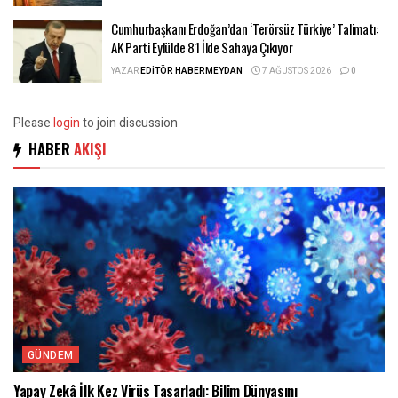
Cumhurbaşkanı Erdoğan’dan ‘Terörsüz Türkiye’ Talimatı:
AK Parti Eylülde 81 İlde Sahaya Çıkıyor
YAZAR
EDITÖR HABERMEYDAN
7 AĞUSTOS 2026
0
Please
login
to join discussion
HABER
AKIŞI
GÜNDEM
Yapay Zekâ İlk Kez Virüs Tasarladı: Bilim Dünyasını