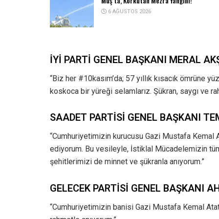
Muş’ta, Korkutan Mezra Yangını!
6 AĞUSTOS 2026
İYİ PARTİ GENEL BAŞKANI MERAL AK
“Biz her #10kasım’da; 57 yıllık kısacık ömrüne yüz
koskoca bir yüreği selamlarız. Şükran, saygı ve 
SAADET PARTİSİ GENEL BAŞKANI T
“Cumhuriyetimizin kurucusu Gazi Mustafa Kemal At
ediyorum. Bu vesileyle, İstiklal Mücadelemizin tü
şehitlerimizi de minnet ve şükranla anıyorum.”
GELECEK PARTİSİ GENEL BAŞKANI 
“Cumhuriyetimizin banisi Gazi Mustafa Kemal Atatü