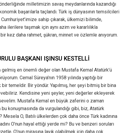
ün önderliğinde milletimizin savaş meydanlarında kazandığı
konomik başarılarla taçlandı. Türk iş dünyasının temsilcileri
i Cumhuriyet’imize sahip çıkarak, ülkemizi bilimde,
a ilerilere taşımak için aynı azim ve kararlılıkla
 bir kez daha rahmet, şükran, minnet ve özlemle anıyorum.
RULU BAŞKANI IŞINSU KESTELLİ
na gelmiş en önemli değer olan Mustafa Kemal Atatürk’ü
rüyorum. Cemal Süreya’nın 1958 yılında yaptığı bir
r temeldir. Bir yöndür. Yapılmış, her şeyi bitmiş bir bina
vebiliriz. Kendisine yeni şeyler, yeni değerler ekleyerek
da sevelim. Mustafa Kemal en büyük zaferini o zaman
bu konuşmasında da vurgulandığı gibi, biz, Atatürk
ik? Mesela O, Batılı ülkelerden çok daha önce Türk kadınına
dını O’nun hayal ettiği yerde mi? Bu ve benzeri soruları
zetle, O’nun mirasına layık olabilmek için daha çok