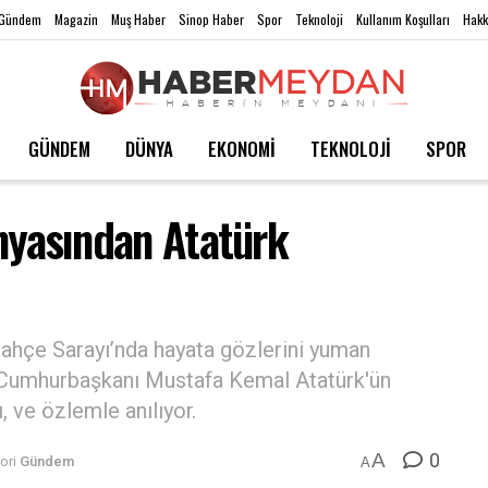
Gündem
Magazin
Muş Haber
Sinop Haber
Spor
Teknoloji
Kullanım Koşulları
Hakk
GÜNDEM
DÜNYA
EKONOMİ
TEKNOLOJİ
SPOR
ünyasından Atatürk
ahçe Sarayı’nda hayata gözlerini yuman
k Cumhurbaşkanı Mustafa Kemal Atatürk'ün
, ve özlemle anılıyor.
0
A
ori
Gündem
A