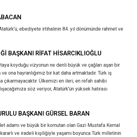
BABACAN
atürk’ü, ebediyete irtihalinin 84. yıl dönümünde rahmet ve
Ğİ BAŞKANI RİFAT HİSARCIKLIOĞLU
taya koyduğu vizyonun ne denli büyük ve çağları aşan bir
ve ona hayranlığımız bir kat daha artmaktadır. Türk iş
 çıkarmayacaktır. Ülkemizi en ileri, en refah sahibi
ışacağımıza söz veriyor, Atatürk’ün yüksek hatırası
URULU BAŞKANI GÜRSEL BARAN
devlet adamı ve büyük bir komutan olan Gazi Mustafa Kemal
, kararlı ve iradeli kişiliğiyle yaşamı boyunca Türk milletinin