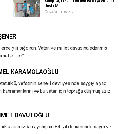
Sinop’ta, Yükümlülerden Kamuya Anlamlı
Destek!
6 AĞUSTOS 2026
ŞENER
lerce yılı sığdıran, Vatan ve millet davasına adanmış
rahmetle… ∞”
EMEL KARAMOLAOĞLU
atürk’ü, vefatının sene-i devriyesinde saygıyla yad
m kahramanlarını ve bu vatan için toprağa düşmüş aziz
AHMET DAVUTOĞLU
rk’ü aramızdan ayrılışının 84. yıl dönümünde saygı ve