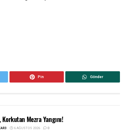
Pin
Gönder
, Korkutan Mezra Yangını!
ZAR3
6 AĞUSTOS 2026
0