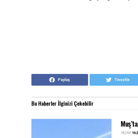
Paylaş
Tweetle
Bu Haberler
İlginizi Çekebilir
Muş’ta
YAZAR
YA