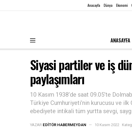
Anasayfa
Dünya
Ekonomi
ANASAYFA
Siyasi partiler ve iş d
paylaşımları
10 Kasım 1938’de saat 09.05’te Dolmab
Türkiye Cumhuriyeti’nin kurucusu ve il
ebediyete intikali tüm yurtta sevgi, saygı
YAZAR
EDITÖR HABERMEYDAN
10 Kasım 2022
Kateg