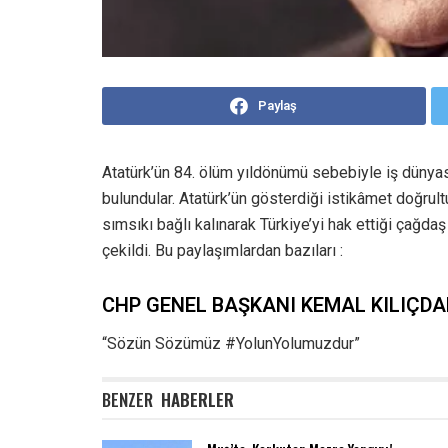
Paylaş
Atatürk’ün 84. ölüm yıldönümü sebebiyle iş dünyası,
bulundular. Atatürk’ün gösterdiği istikâmet doğrult
sımsıkı bağlı kalınarak Türkiye’yi hak ettiği çağda
çekildi. Bu paylaşımlardan bazıları :
CHP GENEL BAŞKANI KEMAL KILIÇD
“Sözün Sözümüz #YolunYolumuzdur”
BENZER
HABERLER