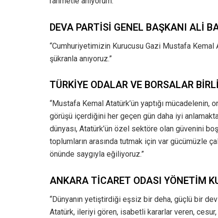
rahmetle anıyorum.”
DEVA PARTİSİ GENEL BAŞKANI ALİ 
“Cumhuriyetimizin Kurucusu Gazi Mustafa Kemal At
şükranla anıyoruz.”
TÜRKİYE ODALAR VE BORSALAR BİRLİ
“Mustafa Kemal Atatürk’ün yaptığı mücadelenin, or
görüşü içerdiğini her geçen gün daha iyi anlamakta 
dünyası, Atatürk’ün özel sektöre olan güvenini boşa
toplumların arasında tutmak için var gücümüzle çal
önünde saygıyla eğiliyoruz.”
ANKARA TİCARET ODASI YÖNETİM K
“Dünyanın yetiştirdiği eşsiz bir deha, güçlü bir 
Atatürk, ileriyi gören, isabetli kararlar veren, cesur