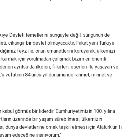
ürkiye Devleti temellerini süngüyle değil, süngünün de
eti, cihangir bir devlet olmayacaktır. Fakat yeni Türkiye
dığımız feyz ile, onun emanetlerini koruyarak, ülkemizi
 çıkarmak için yorulmadan çalışmak bizim en önemli
n ayrılsa da ilkeleri, fi kirleri, eserleri ile yaşayan ve
ü vefatının 84’üncü yıl dönümünde rahmet, minnet ve
 kabul görmüş bir liderdir. Cumhuriyetimizin 100. yılına
rtların üzerinde bir yaşam sürebilmesi, ülkemizin
, dünya devletlerine örnek teşkil etmesi için Atatürk’ün fi
 devam edeceğine inanıyorum.”