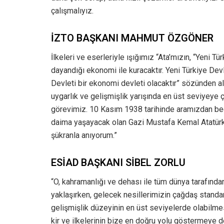
çalışmalıyız.
İZTO BAŞKANI MAHMUT ÖZGÖNER
İlkeleri ve eserleriyle ışığımız “Ata’mızın, “Yeni T
dayandığı ekonomi ile kuracaktır. Yeni Türkiye Devl
Devleti bir ekonomi devleti olacaktır” sözünden al
uygarlık ve gelişmişlik yarışında en üst seviyeye
görevimiz. 10 Kasım 1938 tarihinde aramızdan bedene
daima yaşayacak olan Gazi Mustafa Kemal Atatürk’
şükranla anıyorum.”
ESİAD BAŞKANI SİBEL ZORLU
“O, kahramanlığı ve dehası ile tüm dünya tarafından
yaklaşırken, gelecek nesillerimizin çağdaş standa
gelişmişlik düzeyinin en üst seviyelerde olabilmesi
kir ve ilkelerinin bize en doğru yolu göstermeye