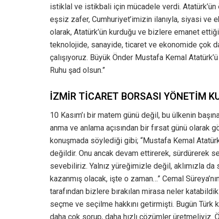
istiklal ve istikbali için mücadele verdi. Atatürk’
eşsiz zafer, Cumhuriyet’imizin ilanıyla, siyasi ve e
olarak, Atatürk’ün kurduğu ve bizlere emanet ettiğ
teknolojide, sanayide, ticaret ve ekonomide çok dah
çalışıyoruz. Büyük Önder Mustafa Kemal Atatürk’ü
Ruhu şad olsun.”
İZMİR TİCARET BORSASI YÖNETİM KU
10 Kasım’ı bir matem günü değil, bu ülkenin başı
anma ve anlama açısından bir fırsat günü olarak gö
konuşmada söylediği gibi; “Mustafa Kemal Atatürk bi
değildir. Onu ancak devam ettirerek, sürdürerek se
sevebiliriz. Yalnız yüreğimizle değil, aklımızla 
kazanmış olacak, işte o zaman…” Cemal Süreya’nın 
tarafından bizlere bırakılan mirasa neler katabild
seçme ve seçilme hakkını getirmişti. Bugün Türk ka
daha çok sorup, daha hızlı çözümler üretmeliyiz. Ö