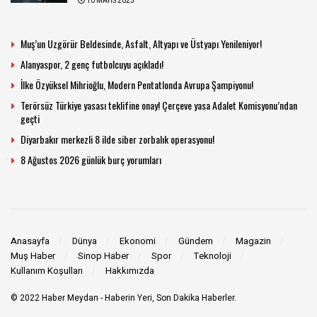
10 MAYIS 2023
Muş’un Uzgörür Beldesinde, Asfalt, Altyapı ve Üstyapı Yenileniyor!
Alanyaspor, 2 genç futbolcuyu açıkladı!
İlke Özyüksel Mihrioğlu, Modern Pentatlonda Avrupa Şampiyonu!
Terörsüz Türkiye yasası teklifine onay! Çerçeve yasa Adalet Komisyonu’ndan
geçti
Diyarbakır merkezli 8 ilde siber zorbalık operasyonu!
8 Ağustos 2026 günlük burç yorumları
Anasayfa
Dünya
Ekonomi
Gündem
Magazin
Muş Haber
Sinop Haber
Spor
Teknoloji
Kullanım Koşulları
Hakkımızda
© 2022
Haber Meydan
- Haberin Yeri, Son Dakika Haberler.