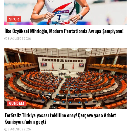
SPOR
İlke Özyüksel Mihrioğlu, Modern Pentatlonda Avrupa Şampiyonu!
8 AĞUSTOS 2026
GÜNDEM
Terörsüz Türkiye yasası teklifine onay! Çerçeve yasa Adalet
Komisyonu’ndan geçti
8 AĞUSTOS 2026