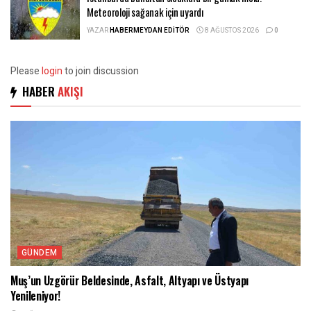
Meteoroloji sağanak için uyardı
YAZAR
HABERMEYDAN EDITÖR
8 AĞUSTOS 2026
0
Please
login
to join discussion
HABER
AKIŞI
GÜNDEM
Muş’un Uzgörür Beldesinde, Asfalt, Altyapı ve Üstyapı
Yenileniyor!