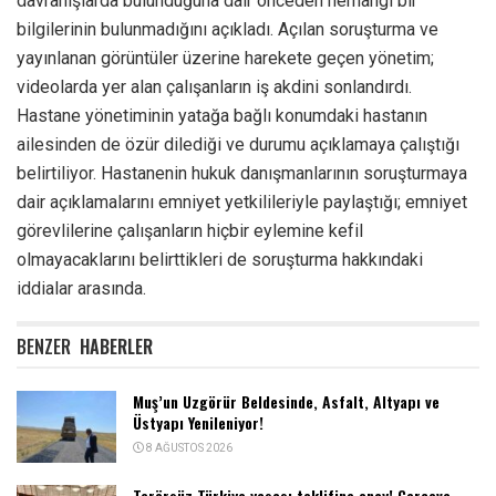
davranışlarda bulunduğuna dair önceden herhangi bir
bilgilerinin bulunmadığını açıkladı. Açılan soruşturma ve
yayınlanan görüntüler üzerine harekete geçen yönetim;
videolarda yer alan çalışanların iş akdini sonlandırdı.
Hastane yönetiminin yatağa bağlı konumdaki hastanın
ailesinden de özür dilediği ve durumu açıklamaya çalıştığı
belirtiliyor. Hastanenin hukuk danışmanlarının soruşturmaya
dair açıklamalarını emniyet yetkilileriyle paylaştığı; emniyet
görevlilerine çalışanların hiçbir eylemine kefil
olmayacaklarını belirttikleri de soruşturma hakkındaki
iddialar arasında.
BENZER
HABERLER
Muş’un Uzgörür Beldesinde, Asfalt, Altyapı ve
Üstyapı Yenileniyor!
8 AĞUSTOS 2026
Terörsüz Türkiye yasası teklifine onay! Çerçeve