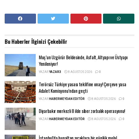
Bu Haberler
İlginizi Çekebilir
Muş’un Uzgörür Beldesinde, Asfalt, Altyapı ve Üstyapı
Yenileniyor!
YAZAR
YAZAR3
8 AĞUSTOS 2026
0
Terörsüz Türkiye yasası teklifine onay! Çerçeve yasa
Adalet Komisyonu’ndan geçti
YAZAR
HABERMEYDAN EDITÖR
8 AĞUSTOS 2026
0
Diyarbakır merkezli 8 ilde siber zorbalık operasyonu!
YAZAR
HABERMEYDAN EDITÖR
8 AĞUSTOS 2026
0
İstanbul’da bunaltan sıcaklara bir günlük mola!