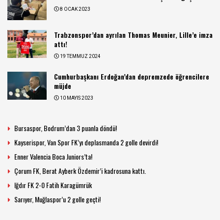
8 OCAK 2023
Trabzonspor’dan ayrılan Thomas Meunier, Lille’e imza
attı!
19 TEMMUZ 2024
Cumhurbaşkanı Erdoğan’dan depremzede öğrencilere
müjde
10 MAYIS 2023
Bursaspor, Bodrum’dan 3 puanla döndü!
Kayserispor, Van Spor FK’yı deplasmanda 2 golle devirdi!
Enner Valencia Boca Juniors’ta!
Çorum FK, Berat Ayberk Özdemir’i kadrosuna kattı.
Iğdır FK 2-0 Fatih Karagümrük
Sarıyer, Muğlaspor’u 2 golle geçti!