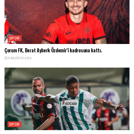
SPOR
Çorum FK, Berat Ayberk Özdemir’i kadrosuna kattı.
9 AĞUSTOS 2026
SPOR