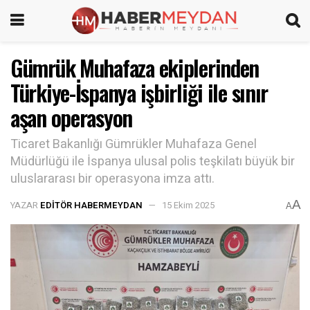
Gümrük Muhafaza ekiplerinden
Türkiye-İspanya işbirliği ile sınır
aşan operasyon
Ticaret Bakanlığı Gümrükler Muhafaza Genel
Müdürlüğü ile İspanya ulusal polis teşkilatı büyük bir
uluslararası bir operasyona imza attı.
A
YAZAR
EDITÖR HABERMEYDAN
15 Ekim 2025
A