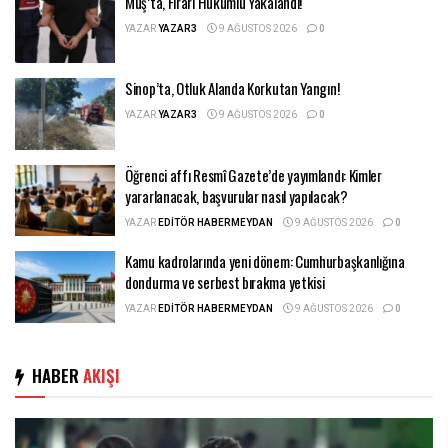
Muş’ta, Firari Hükümlü Yakalandı!
YAZAR
YAZAR3
9 AĞUSTOS 2026
0
Sinop’ta, Otluk Alanda Korkutan Yangın!
YAZAR
YAZAR3
9 AĞUSTOS 2026
0
Öğrenci affı Resmî Gazete’de yayımlandı: Kimler
yararlanacak, başvurular nasıl yapılacak?
YAZAR
EDITÖR HABERMEYDAN
9 AĞUSTOS 2026
0
Kamu kadrolarında yeni dönem: Cumhurbaşkanlığına
dondurma ve serbest bırakma yetkisi
YAZAR
EDITÖR HABERMEYDAN
9 AĞUSTOS 2026
0
HABER
AKIŞI