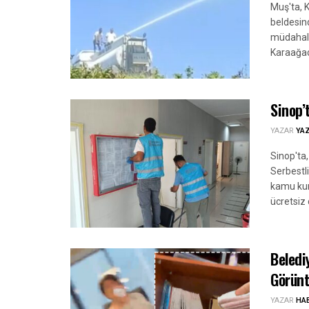
Muş'ta, 
beldesind
müdahale
Karaağaçl
Sinop’
YAZAR
YA
Sinop'ta
Serbestl
kamu kur
ücretsiz
Beledi
Görünt
YAZAR
HA