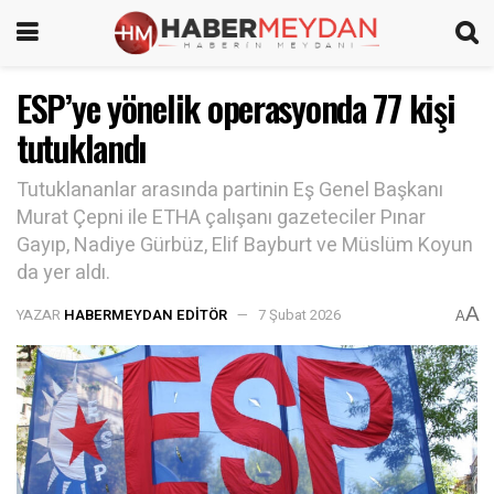
ESP’ye yönelik operasyonda 77 kişi
tutuklandı
Tutuklananlar arasında partinin Eş Genel Başkanı
Murat Çepni ile ETHA çalışanı gazeteciler Pınar
Gayıp, Nadiye Gürbüz, Elif Bayburt ve Müslüm Koyun
da yer aldı.
A
YAZAR
HABERMEYDAN EDITÖR
7 Şubat 2026
A