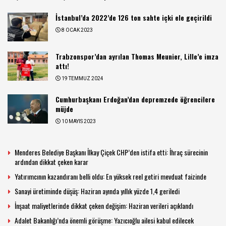
İstanbul’da 2022’de 126 ton sahte içki ele geçirildi
8 OCAK 2023
Trabzonspor’dan ayrılan Thomas Meunier, Lille’e imza
attı!
19 TEMMUZ 2024
Cumhurbaşkanı Erdoğan’dan depremzede öğrencilere
müjde
10 MAYIS 2023
Menderes Belediye Başkanı İlkay Çiçek CHP’den istifa etti: İhraç sürecinin
ardından dikkat çeken karar
Yatırımcının kazandıranı belli oldu: En yüksek reel getiri mevduat faizinde
Sanayi üretiminde düşüş: Haziran ayında yıllık yüzde 1,4 geriledi
İnşaat maliyetlerinde dikkat çeken değişim: Haziran verileri açıklandı
Adalet Bakanlığı’nda önemli görüşme: Yazıcıoğlu ailesi kabul edilecek