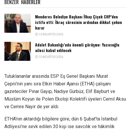
BENZER
HABERLER
Menderes Belediye Başkanı İlkay Çiçek CHP’den
istifa etti: İhraç sürecinin ardından dikkat çeken
karar
10 AĞUSTOS 2026
Adalet Bakanlığı’nda önemli görüşme: Yazıcıoğlu
ailesi kabul edilecek
10 AĞUSTOS 2026
Tutuklananlar arasında ESP Eş Genel Başkanı Murat
Çepni’nin yanı sıra Etkin Haber Ajansı (ETHA) çalışanı
gazeteciler Pınar Gayıp, Nadiye Gürbüz, Elif Bayburt ve
Müslüm Koyun ile Polen Ekoloji Kolektifi üyeleri Cemil Aksu
ve Cemre Nayir de yer aldı.
ETHA’nın aktardığı bilgilere göre, dün 6 Şubat’ta İstanbul
Adliyesi’ne sevk edilen 30 kişi ise savcılık ve hâkimlik