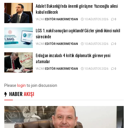
Adalet Bakanlığı’nda önemli görüşme: Yazıcıoğlu ailesi
kabul edilecek
YAZAR
EDITÖR HABERMEYDAN
10 AĞUSTOS 2026
0
LGS 1. nakil sonuçları açıklandı! Gözler şimdi ikinci nakil
sürecinde
YAZAR
EDITÖR HABERMEYDAN
10 AĞUSTOS 2026
0
Erdoğan imzaladı: 4 kritik diplomatik göreve yeni
atamalar
YAZAR
EDITÖR HABERMEYDAN
10 AĞUSTOS 2026
0
Please
login
to join discussion
HABER
AKIŞI