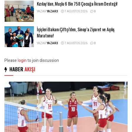
Kızılay’dan, Muşlu 6 Bin 758 Çocuğa İkram Desteği!
YAZAR
YAZAR3
7 AĞUSTOS 2026
0
İçişleri Bakanı Çiftçi’den, Sinop’a Ziyaret ve Açılış
Maratonu!
YAZAR
YAZAR3
7 AĞUSTOS 2026
0
Please
login
to join discussion
HABER
AKIŞI