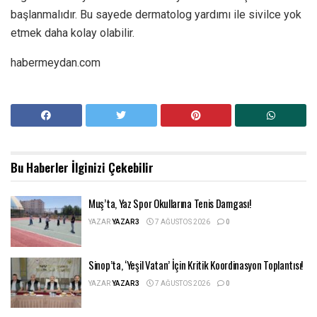
başlanmalıdır. Bu sayede dermatolog yardımı ile sivilce yok
etmek daha kolay olabilir.
habermeydan.com
Bu Haberler
İlginizi Çekebilir
Muş’ta, Yaz Spor Okullarına Tenis Damgası!
YAZAR
YAZAR3
7 AĞUSTOS 2026
0
Sinop’ta, ‘Yeşil Vatan’ İçin Kritik Koordinasyon Toplantısı!
YAZAR
YAZAR3
7 AĞUSTOS 2026
0