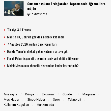
Cumhurbaşkanı Erdoğan’dan depremzede öğrencilere
müjde
10 MAYIS 2023
Türkiye 3-1 Fransa
Manisa FK, Bolu’da geriden gelerek kazandı!
7 Ağustos 2026 günlük burç yorumları
Hande Yener’in dikkat çeken yatırımı ortaya çıktı
Faruk Peker isyan etti: evimde taciz ve tehdit ediliyorum
Melek Mosso’nun abonelik sistemi ne kadar kazandırdı?
Anasayfa
Dünya
Ekonomi
Gündem
Magazin
Muş Haber
Sinop Haber
Spor
Teknoloji
Kullanım Koşulları
Hakkımızda