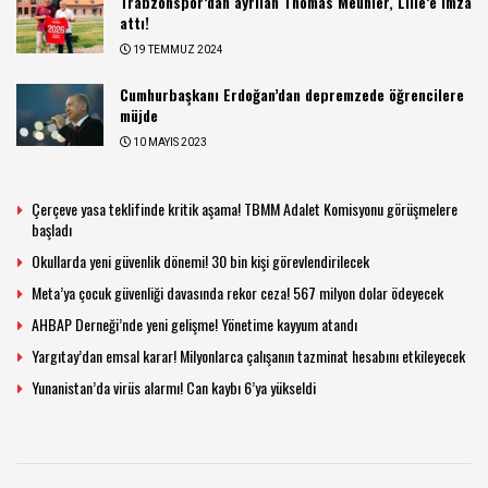
Trabzonspor’dan ayrılan Thomas Meunier, Lille’e imza
attı!
19 TEMMUZ 2024
Cumhurbaşkanı Erdoğan’dan depremzede öğrencilere
müjde
10 MAYIS 2023
Çerçeve yasa teklifinde kritik aşama! TBMM Adalet Komisyonu görüşmelere
başladı
Okullarda yeni güvenlik dönemi! 30 bin kişi görevlendirilecek
Meta’ya çocuk güvenliği davasında rekor ceza! 567 milyon dolar ödeyecek
AHBAP Derneği’nde yeni gelişme! Yönetime kayyum atandı
Yargıtay’dan emsal karar! Milyonlarca çalışanın tazminat hesabını etkileyecek
Yunanistan’da virüs alarmı! Can kaybı 6’ya yükseldi