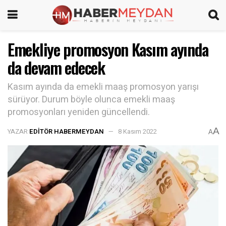
Emekliye promosyon Kasım ayında
da devam edecek
Kasım ayında da emekli maaş promosyon yarışı
sürüyor. Durum böyle olunca emekli maaş
promosyonları yeniden güncellendi.
A
YAZAR
EDITÖR HABERMEYDAN
8 Kasım 2022
A