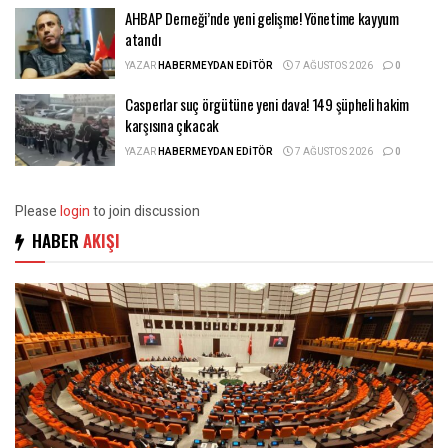
AHBAP Derneği’nde yeni gelişme! Yönetime kayyum
atandı
YAZAR
HABERMEYDAN EDITÖR
7 AĞUSTOS 2026
0
Casperlar suç örgütüne yeni dava! 149 şüpheli hakim
karşısına çıkacak
YAZAR
HABERMEYDAN EDITÖR
7 AĞUSTOS 2026
0
Please
login
to join discussion
HABER
AKIŞI