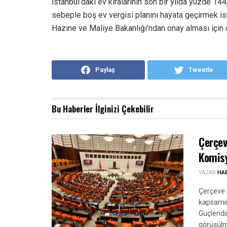
İstanbul’daki ev kiralarının son bir yılda yüzde 144
sebeple boş ev vergisi planını hayata geçirmek ist
Hazine ve Maliye Bakanlığı’ndan onay alması için ç
Paylaş
Tweetle
Bu Haberler
İlginizi Çekebilir
Çerçev
Komisy
YAZAR
HA
Çerçeve y
kapsamın
Güçlendi
görüşülm