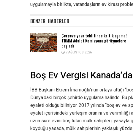
uygulamayla birlikte, vatandaşların ev kirası prob
BENZER
HABERLER
Çerçeve yasa teklifinde kritik aşama!
TBMM Adalet Komisyonu görüşmelere
başladı
7 AĞUSTOS 2026
Boş Ev Vergisi Kanada’da
İBB Başkanı Ekrem İmamoğlu’nun ortaya attığı “boş 
Dünya’daki birçok şehirde uygulama halinde. Bu plan
eyaleti olduğu biliniyor. 2017 yılında “boş ev ve 
eyalet içerisindeki yerleşim oranını ve verimliliği 
uzun süre evini boş tutan mülk sahipleri; yasayla 
koyduğu yasada, mülk sahiplerinin yaklaşık yüzde 1’