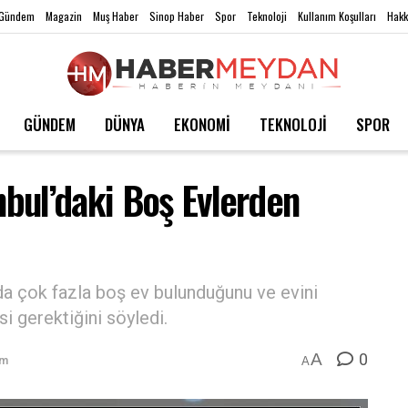
Gündem
Magazin
Muş Haber
Sinop Haber
Spor
Teknoloji
Kullanım Koşulları
Hakk
GÜNDEM
DÜNYA
EKONOMİ
TEKNOLOJİ
SPOR
bul’daki Boş Evlerden
a çok fazla boş ev bulunduğunu ve evini
si gerektiğini söyledi.
0
A
em
A