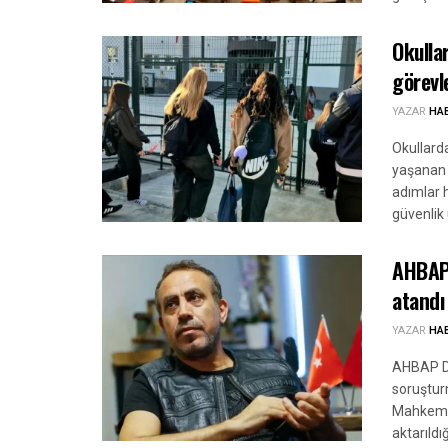
Okulla
görevl
YAZAR
HA
Okullard
yaşanan s
adımlar h
güvenlik 
AHBAP 
atandı
YAZAR
HA
AHBAP De
soruştur
Mahkemes
aktarıldı