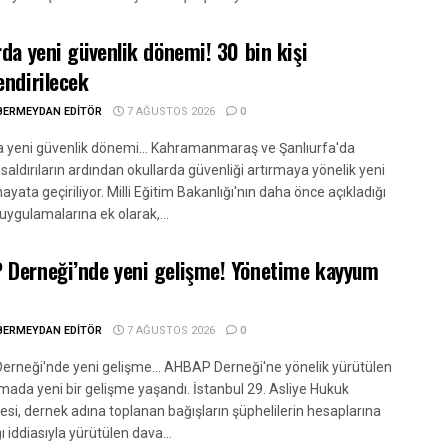
rda yeni güvenlik dönemi! 30 bin kişi
endirilecek
BERMEYDAN EDITÖR
7 AĞUSTOS 2026
0
a yeni güvenlik dönemi... Kahramanmaraş ve Şanlıurfa'da
aldırıların ardından okullarda güvenliği artırmaya yönelik yeni
ayata geçiriliyor. Milli Eğitim Bakanlığı'nın daha önce açıkladığı
uygulamalarına ek olarak,...
Derneği’nde yeni gelişme! Yönetime kayyum
BERMEYDAN EDITÖR
7 AĞUSTOS 2026
0
rneği'nde yeni gelişme... AHBAP Derneği'ne yönelik yürütülen
mada yeni bir gelişme yaşandı. İstanbul 29. Asliye Hukuk
i, dernek adına toplanan bağışların şüphelilerin hesaplarına
ğı iddiasıyla yürütülen dava...