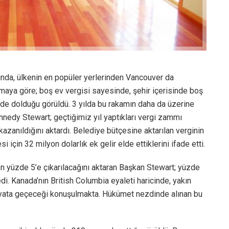
sında, ülkenin en popüler yerlerinden Vancouver da
amaya göre; boş ev vergisi sayesinde, şehir içerisinde boş
sinde dolduğu görüldü. 3 yılda bu rakamın daha da üzerine
nnedy Stewart; geçtiğimiz yıl yaptıkları vergi zammı
azanıldığını aktardı. Belediye bütçesine aktarılan verginin
için 32 milyon dolarlık ek gelir elde ettiklerini ifade etti.
en yüzde 5’e çıkarılacağını aktaran Başkan Stewart; yüzde
i. Kanada’nın British Columbia eyaleti haricinde, yakın
yata geçeceği konuşulmakta. Hükümet nezdinde alınan bu