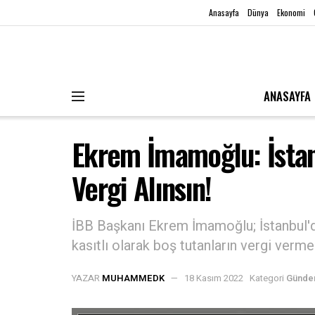
Anasayfa
Dünya
Ekonomi
ANASAYFA
Ekrem İmamoğlu: İstan
Vergi Alınsın!
İBB Başkanı Ekrem İmamoğlu; İstanbul'd
kasıtlı olarak boş tutanların vergi verme
YAZAR
MUHAMMEDK
18 Kasım 2022
Kategori
Günd