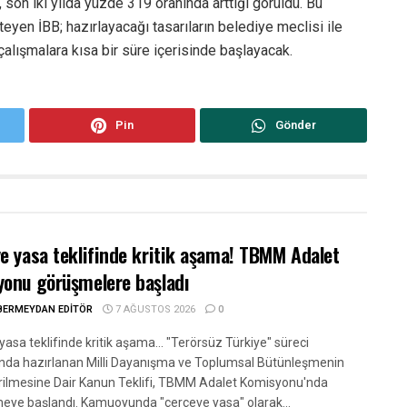
, son iki yılda yüzde 319 oranında arttığı görüldü. Bu
eyen İBB; hazırlayacağı tasarıların belediye meclisi ile
alışmalara kısa bir süre içerisinde başlayacak.
Pin
Gönder
e yasa teklifinde kritik aşama! TBMM Adalet
onu görüşmelere başladı
BERMEYDAN EDITÖR
7 AĞUSTOS 2026
0
asa teklifinde kritik aşama... "Terörsüz Türkiye" süreci
da hazırlanan Milli Dayanışma ve Toplumsal Bütünleşmenin
rilmesine Dair Kanun Teklifi, TBMM Adalet Komisyonu'nda
eye başlandı. Kamuoyunda "çerçeve yasa" olarak...