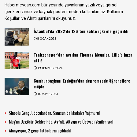
Habermeydan.com bünyesinde yayınlanan yazılı veya görsel
içerikler izinsiz ve kaynak gösterilmeden kullanılamaz.
Kullanım
Koşulları ve Alıntı Şartları
'nı okuyunuz.
İstanbul’da 2022’de 126 ton sahte içki ele geçirildi
8 OCAK 2023
Trabzonspor’dan ayrılan Thomas Meunier, Lille’e imza
attı!
19 TEMMUZ 2024
Cumhurbaşkanı Erdoğan’dan depremzede öğrencilere
müjde
10 MAYIS 2023
Sinoplu Genç Judoculardan, Samsun’da Madalya Yağmuru!
Muş’un Uzgörür Beldesinde, Asfalt, Altyapı ve Üstyapı Yenileniyor!
Alanyaspor, 2 genç futbolcuyu açıkladı!