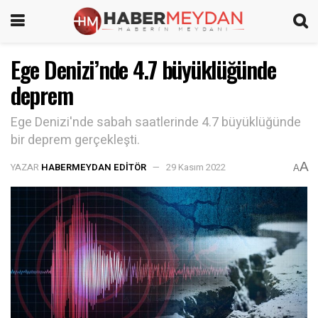
Ege Denizi’nde 4.7 büyüklüğünde
deprem
Ege Denizi'nde sabah saatlerinde 4.7 büyüklüğünde
bir deprem gerçekleşti.
A
YAZAR
HABERMEYDAN EDITÖR
29 Kasım 2022
A