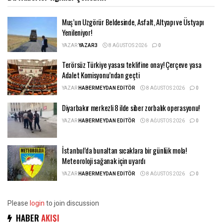
Muş’un Uzgörür Beldesinde, Asfalt, Altyapı ve Üstyapı
Yenileniyor!
YAZAR
YAZAR3
8 AĞUSTOS 2026
0
Terörsüz Türkiye yasası teklifine onay! Çerçeve yasa
Adalet Komisyonu’ndan geçti
YAZAR
HABERMEYDAN EDITÖR
8 AĞUSTOS 2026
0
Diyarbakır merkezli 8 ilde siber zorbalık operasyonu!
YAZAR
HABERMEYDAN EDITÖR
8 AĞUSTOS 2026
0
İstanbul’da bunaltan sıcaklara bir günlük mola!
Meteoroloji sağanak için uyardı
YAZAR
HABERMEYDAN EDITÖR
8 AĞUSTOS 2026
0
Please
login
to join discussion
HABER
AKIŞI