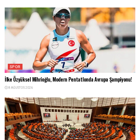
SPOR
İlke Özyüksel Mihrioğlu, Modern Pentatlonda Avrupa Şampiyonu!
8 AĞUSTOS 2026