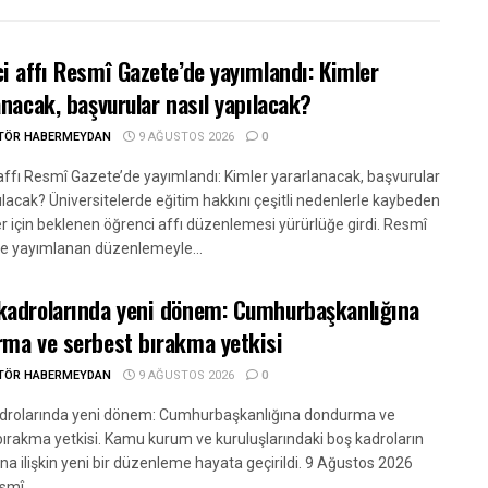
i affı Resmî Gazete’de yayımlandı: Kimler
anacak, başvurular nasıl yapılacak?
ITÖR HABERMEYDAN
9 AĞUSTOS 2026
0
affı Resmî Gazete’de yayımlandı: Kimler yararlanacak, başvurular
ılacak? Üniversitelerde eğitim hakkını çeşitli nedenlerle kaybeden
r için beklenen öğrenci affı düzenlemesi yürürlüğe girdi. Resmî
e yayımlanan düzenlemeyle...
adrolarında yeni dönem: Cumhurbaşkanlığına
ma ve serbest bırakma yetkisi
ITÖR HABERMEYDAN
9 AĞUSTOS 2026
0
rolarında yeni dönem: Cumhurbaşkanlığına dondurma ve
bırakma yetkisi. Kamu kurum ve kuruluşlarındaki boş kadroların
na ilişkin yeni bir düzenleme hayata geçirildi. 9 Ağustos 2026
smî...