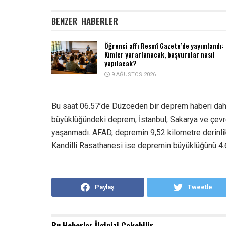
BENZER
HABERLER
Öğrenci affı Resmî Gazete’de yayımlandı:
Kimler yararlanacak, başvurular nasıl
yapılacak?
9 AĞUSTOS 2026
Bu saat 06.57’de Düzceden bir deprem haberi dah
büyüklüğündeki deprem, İstanbul, Sakarya ve çevr
yaşanmadı. AFAD, depremin 9,52 kilometre derinli
Kandilli Rasathanesi ise depremin büyüklüğünü 4.6
Paylaş
Tweetle
Bu Haberler
İlginizi Çekebilir