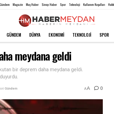
Gündem
Magazin
Muş Haber
Sinop Haber
Spor
Teknoloji
Kullanım Koşulları
Hakk
GÜNDEM
DÜNYA
EKONOMİ
TEKNOLOJİ
SPOR
daha meydana geldi
kutan bir deprem daha meydana geldi.
duyurdu.
0
A
ori
Gündem
A