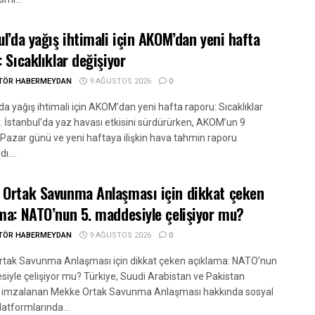
ul’da yağış ihtimali için AKOM’dan yeni hafta
: Sıcaklıklar değişiyor
ITÖR HABERMEYDAN
9 AĞUSTOS 2026
0
da yağış ihtimali için AKOM’dan yeni hafta raporu: Sıcaklıklar
r. İstanbul’da yaz havası etkisini sürdürürken, AKOM’un 9
Pazar günü ve yeni haftaya ilişkin hava tahmin raporu
ı....
Ortak Savunma Anlaşması için dikkat çeken
ma: NATO’nun 5. maddesiyle çelişiyor mu?
ITÖR HABERMEYDAN
9 AĞUSTOS 2026
0
tak Savunma Anlaşması için dikkat çeken açıklama: NATO’nun
siyle çelişiyor mu? Türkiye, Suudi Arabistan ve Pakistan
 imzalanan Mekke Ortak Savunma Anlaşması hakkında sosyal
atformlarında...