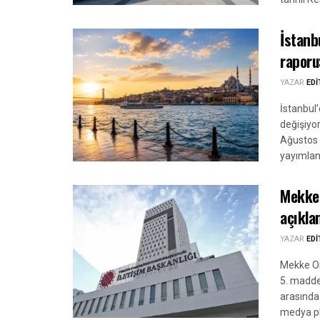
İstanb
raporu
YAZAR
ED
İstanbul’
değişiyo
Ağustos 
yayımland
Mekke 
açıkla
YAZAR
ED
Mekke Or
5. madde
arasında
medya pl