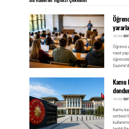
Öğrenc
yararl
YAZAR
ED
Öğrenci 
nasıl yap
öğrencile
Gazete’d
Kamu k
dondur
YAZAR
ED
Kamu kad
serbest 
kullanımı
tarihli Re