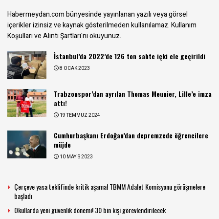
Habermeydan.com bünyesinde yayınlanan yazılı veya görsel
içerikler izinsiz ve kaynak gösterilmeden kullanılamaz.
Kullanım
Koşulları ve Alıntı Şartları
'nı okuyunuz.
İstanbul’da 2022’de 126 ton sahte içki ele geçirildi
8 OCAK 2023
Trabzonspor’dan ayrılan Thomas Meunier, Lille’e imza
attı!
19 TEMMUZ 2024
Cumhurbaşkanı Erdoğan’dan depremzede öğrencilere
müjde
10 MAYIS 2023
Çerçeve yasa teklifinde kritik aşama! TBMM Adalet Komisyonu görüşmelere
başladı
Okullarda yeni güvenlik dönemi! 30 bin kişi görevlendirilecek