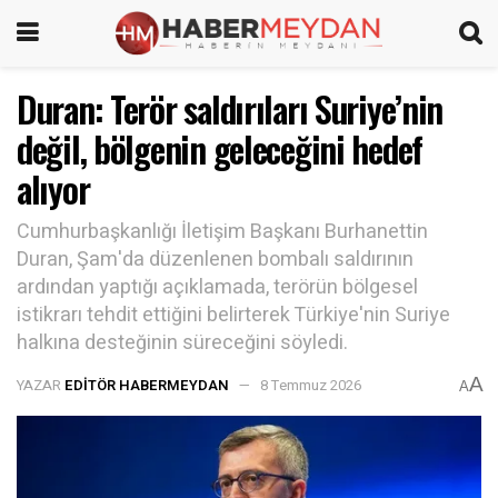
Duran: Terör saldırıları Suriye’nin
değil, bölgenin geleceğini hedef
alıyor
Cumhurbaşkanlığı İletişim Başkanı Burhanettin
Duran, Şam'da düzenlenen bombalı saldırının
ardından yaptığı açıklamada, terörün bölgesel
istikrarı tehdit ettiğini belirterek Türkiye'nin Suriye
halkına desteğinin süreceğini söyledi.
A
YAZAR
EDITÖR HABERMEYDAN
8 Temmuz 2026
A