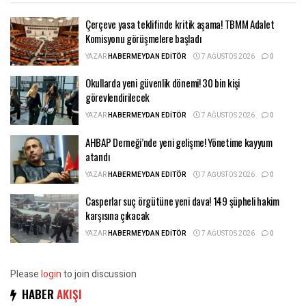
Çerçeve yasa teklifinde kritik aşama! TBMM Adalet
Komisyonu görüşmelere başladı
YAZAR
HABERMEYDAN EDITÖR
7 AĞUSTOS 2026
0
Okullarda yeni güvenlik dönemi! 30 bin kişi
görevlendirilecek
YAZAR
HABERMEYDAN EDITÖR
7 AĞUSTOS 2026
0
AHBAP Derneği’nde yeni gelişme! Yönetime kayyum
atandı
YAZAR
HABERMEYDAN EDITÖR
7 AĞUSTOS 2026
0
Casperlar suç örgütüne yeni dava! 149 şüpheli hakim
karşısına çıkacak
YAZAR
HABERMEYDAN EDITÖR
7 AĞUSTOS 2026
0
Please
login
to join discussion
HABER
AKIŞI