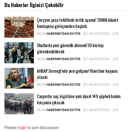
Bu Haberler
İlginizi Çekebilir
Çerçeve yasa teklifinde kritik aşama! TBMM Adalet
Komisyonu görüşmelere başladı
YAZAR
HABERMEYDAN EDITÖR
7 AĞUSTOS 2026
0
Okullarda yeni güvenlik dönemi! 30 bin kişi
görevlendirilecek
YAZAR
HABERMEYDAN EDITÖR
7 AĞUSTOS 2026
0
AHBAP Derneği’nde yeni gelişme! Yönetime kayyum
atandı
YAZAR
HABERMEYDAN EDITÖR
7 AĞUSTOS 2026
0
Casperlar suç örgütüne yeni dava! 149 şüpheli hakim
karşısına çıkacak
YAZAR
HABERMEYDAN EDITÖR
7 AĞUSTOS 2026
0
Please
login
to join discussion