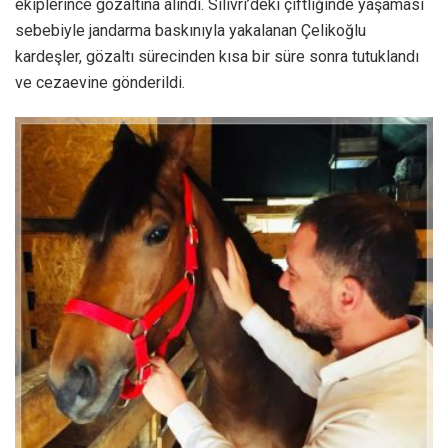
ekiplerince gözaltına alındı. Silivri’deki çiftliğinde yaşaması
sebebiyle jandarma baskınıyla yakalanan Çelikoğlu
kardeşler, gözaltı sürecinden kısa bir süre sonra tutuklandı
ve cezaevine gönderildi.