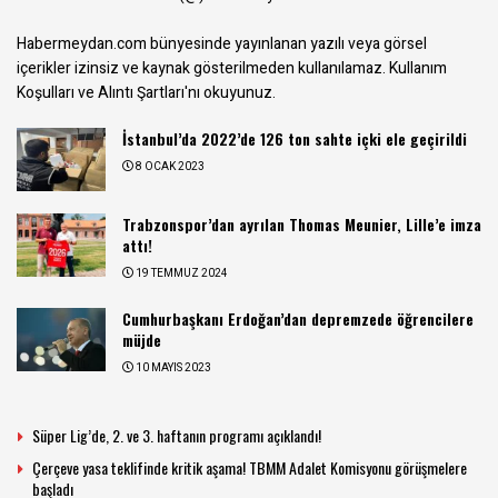
Habermeydan.com bünyesinde yayınlanan yazılı veya görsel
içerikler izinsiz ve kaynak gösterilmeden kullanılamaz.
Kullanım
Koşulları ve Alıntı Şartları
'nı okuyunuz.
İstanbul’da 2022’de 126 ton sahte içki ele geçirildi
8 OCAK 2023
Trabzonspor’dan ayrılan Thomas Meunier, Lille’e imza
attı!
19 TEMMUZ 2024
Cumhurbaşkanı Erdoğan’dan depremzede öğrencilere
müjde
10 MAYIS 2023
Süper Lig’de, 2. ve 3. haftanın programı açıklandı!
Çerçeve yasa teklifinde kritik aşama! TBMM Adalet Komisyonu görüşmelere
başladı