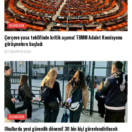
GÜNDEM
Çerçeve yasa teklifinde kritik aşama! TBMM Adalet Komisyonu
görüşmelere başladı
7 AĞUSTOS 2026
GÜNDEM
Okullarda yeni güvenlik dönemi! 30 bin kişi görevlendirilecek