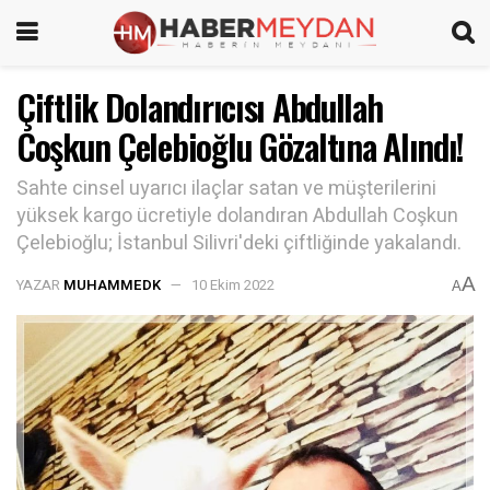
Çiftlik Dolandırıcısı Abdullah
Coşkun Çelebioğlu Gözaltına Alındı!
Sahte cinsel uyarıcı ilaçlar satan ve müşterilerini
yüksek kargo ücretiyle dolandıran Abdullah Coşkun
Çelebioğlu; İstanbul Silivri'deki çiftliğinde yakalandı.
A
YAZAR
MUHAMMEDK
10 Ekim 2022
A