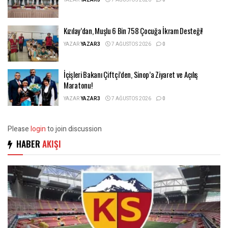
YAZAR
YAZAR3
7 AĞUSTOS 2026
0
Kızılay’dan, Muşlu 6 Bin 758 Çocuğa İkram Desteği!
YAZAR
YAZAR3
7 AĞUSTOS 2026
0
İçişleri Bakanı Çiftçi’den, Sinop’a Ziyaret ve Açılış
Maratonu!
YAZAR
YAZAR3
7 AĞUSTOS 2026
0
Please
login
to join discussion
HABER
AKIŞI