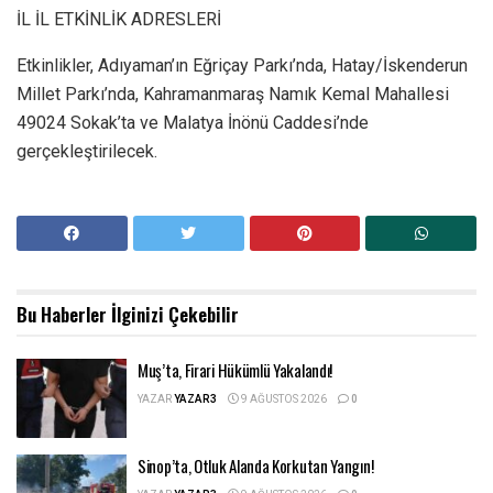
İL İL ETKİNLİK ADRESLERİ
Etkinlikler, Adıyaman’ın Eğriçay Parkı’nda, Hatay/İskenderun
Millet Parkı’nda, Kahramanmaraş Namık Kemal Mahallesi
49024 Sokak’ta ve Malatya İnönü Caddesi’nde
gerçekleştirilecek.
Bu Haberler
İlginizi Çekebilir
Muş’ta, Firari Hükümlü Yakalandı!
YAZAR
YAZAR3
9 AĞUSTOS 2026
0
Sinop’ta, Otluk Alanda Korkutan Yangın!