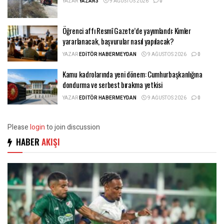
YAZAR
YAZAR3
9 AĞUSTOS 2026
0
Öğrenci affı Resmî Gazete’de yayımlandı: Kimler
yararlanacak, başvurular nasıl yapılacak?
YAZAR
EDITÖR HABERMEYDAN
9 AĞUSTOS 2026
0
Kamu kadrolarında yeni dönem: Cumhurbaşkanlığına
dondurma ve serbest bırakma yetkisi
YAZAR
EDITÖR HABERMEYDAN
9 AĞUSTOS 2026
0
Please
login
to join discussion
HABER
AKIŞI