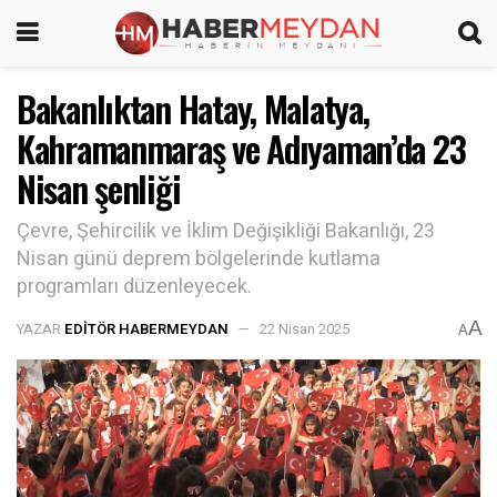
Bakanlıktan Hatay, Malatya,
Kahramanmaraş ve Adıyaman’da 23
Nisan şenliği
Çevre, Şehircilik ve İklim Değişikliği Bakanlığı, 23
Nisan günü deprem bölgelerinde kutlama
programları düzenleyecek.
A
YAZAR
EDITÖR HABERMEYDAN
22 Nisan 2025
A