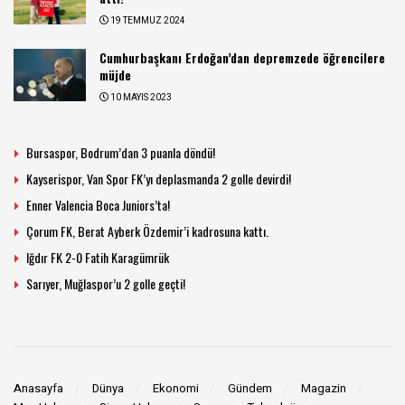
19 TEMMUZ 2024
Cumhurbaşkanı Erdoğan’dan depremzede öğrencilere
müjde
10 MAYIS 2023
Bursaspor, Bodrum’dan 3 puanla döndü!
Kayserispor, Van Spor FK’yı deplasmanda 2 golle devirdi!
Enner Valencia Boca Juniors’ta!
Çorum FK, Berat Ayberk Özdemir’i kadrosuna kattı.
Iğdır FK 2-0 Fatih Karagümrük
Sarıyer, Muğlaspor’u 2 golle geçti!
Anasayfa
Dünya
Ekonomi
Gündem
Magazin