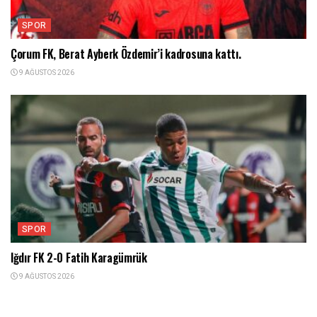
SPOR
Çorum FK, Berat Ayberk Özdemir’i kadrosuna kattı.
9 AĞUSTOS 2026
SPOR
Iğdır FK 2-0 Fatih Karagümrük
9 AĞUSTOS 2026