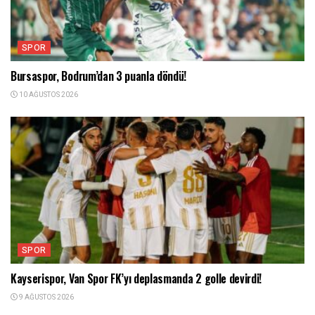
SPOR
Bursaspor, Bodrum’dan 3 puanla döndü!
10 AĞUSTOS 2026
SPOR
Kayserispor, Van Spor FK’yı deplasmanda 2 golle devirdi!
9 AĞUSTOS 2026