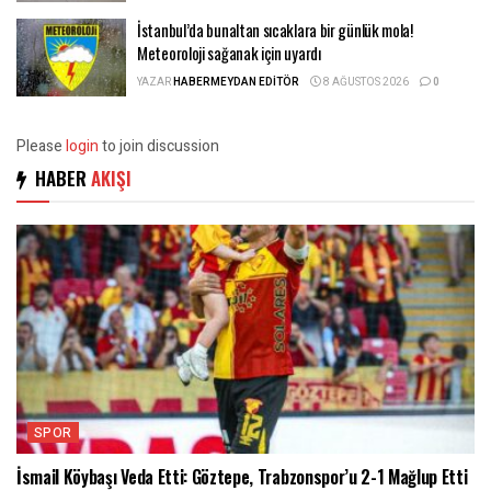
İstanbul’da bunaltan sıcaklara bir günlük mola!
Meteoroloji sağanak için uyardı
YAZAR
HABERMEYDAN EDITÖR
8 AĞUSTOS 2026
0
Please
login
to join discussion
HABER
AKIŞI
SPOR
İsmail Köybaşı Veda Etti: Göztepe, Trabzonspor’u 2-1 Mağlup Etti