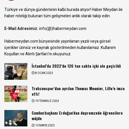
Türkiye ve dünya gündeminin kalbi burada atıyor! Haber Meydan ile
haber niteliği bulunan tüm gelişmeleri anlık olarak takip edin.
E-Mail Adresimiz:
info(@)habermeydan.com
Habermeydan.com bünyesinde yayınlanan yazılı veya görsel
içerikler izinsiz ve kaynak gösterilmeden kullanılamaz.
Kullanım
Koşulları ve Alıntı Şartları
'nı okuyunuz.
İstanbul’da 2022’de 126 ton sahte içki ele geçirildi
8 OCAK 2023
Trabzonspor’dan ayrılan Thomas Meunier, Lille’e imza
attı!
19 TEMMUZ 2024
Cumhurbaşkanı Erdoğan’dan depremzede öğrencilere
müjde
10 MAYIS 2023