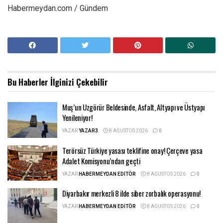
Habermeydan.com / Gündem
Bu Haberler
İlginizi Çekebilir
Muş’un Uzgörür Beldesinde, Asfalt, Altyapı ve Üstyapı
Yenileniyor!
YAZAR
YAZAR3
8 AĞUSTOS 2026
0
Terörsüz Türkiye yasası teklifine onay! Çerçeve yasa
Adalet Komisyonu’ndan geçti
YAZAR
HABERMEYDAN EDITÖR
8 AĞUSTOS 2026
0
Diyarbakır merkezli 8 ilde siber zorbalık operasyonu!
YAZAR
HABERMEYDAN EDITÖR
8 AĞUSTOS 2026
0