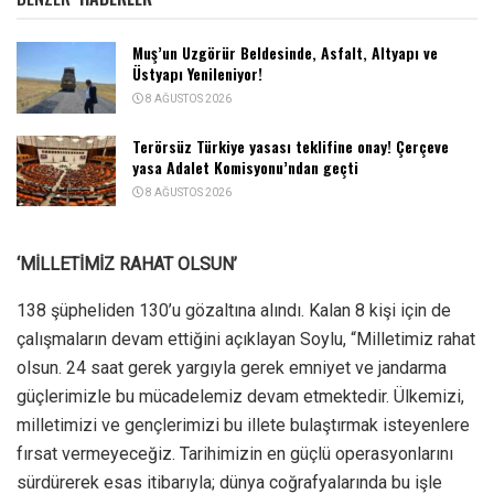
Muş’un Uzgörür Beldesinde, Asfalt, Altyapı ve
Üstyapı Yenileniyor!
8 AĞUSTOS 2026
Terörsüz Türkiye yasası teklifine onay! Çerçeve
yasa Adalet Komisyonu’ndan geçti
8 AĞUSTOS 2026
‘MİLLETİMİZ RAHAT OLSUN’
138 şüpheliden 130’u gözaltına alındı. Kalan 8 kişi için de
çalışmaların devam ettiğini açıklayan Soylu, “Milletimiz rahat
olsun. 24 saat gerek yargıyla gerek emniyet ve jandarma
güçlerimizle bu mücadelemiz devam etmektedir. Ülkemizi,
milletimizi ve gençlerimizi bu illete bulaştırmak isteyenlere
fırsat vermeyeceğiz. Tarihimizin en güçlü operasyonlarını
sürdürerek esas itibarıyla; dünya coğrafyalarında bu işle