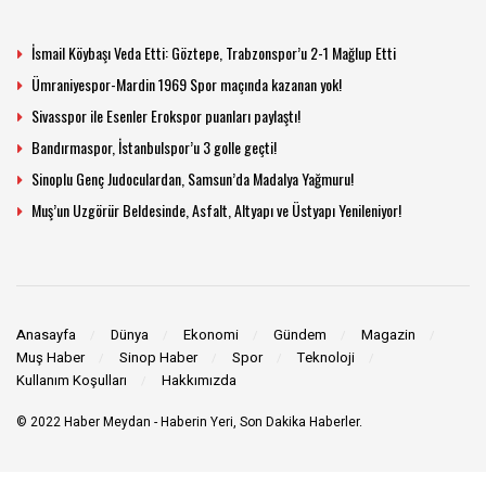
İsmail Köybaşı Veda Etti: Göztepe, Trabzonspor’u 2-1 Mağlup Etti
Ümraniyespor-Mardin 1969 Spor maçında kazanan yok!
Sivasspor ile Esenler Erokspor puanları paylaştı!
Bandırmaspor, İstanbulspor’u 3 golle geçti!
Sinoplu Genç Judoculardan, Samsun’da Madalya Yağmuru!
Muş’un Uzgörür Beldesinde, Asfalt, Altyapı ve Üstyapı Yenileniyor!
Anasayfa
Dünya
Ekonomi
Gündem
Magazin
Muş Haber
Sinop Haber
Spor
Teknoloji
Kullanım Koşulları
Hakkımızda
© 2022
Haber Meydan
- Haberin Yeri, Son Dakika Haberler.