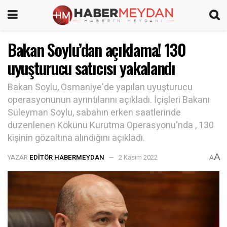
Bakan Soylu’dan açıklama! 130
uyuşturucu satıcısı yakalandı
Bakan Soylu, Osmaniye'de yapılan uyuşturucu
operasyonunun ayrıntılarını açıkladı. İçişleri Bakanı
Süleyman Soylu, sabahın erken saatlerinde
düzenlenen Kökünü Kurutma Operasyonu'nda , 130
kişinin gözaltına alındığını açıkladı.
A
YAZAR
EDITÖR HABERMEYDAN
2 Kasım 2022
A