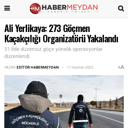
Ali Yerlikaya: 273 Göçmen
Kaçakçılığı Organizatörü Yakalandı
51 İlde düzensiz göçe yönelik operasyonlar
düzenlendi.
A
YAZAR
EDITÖR HABERMEYDAN
11 Haziran 2025
A