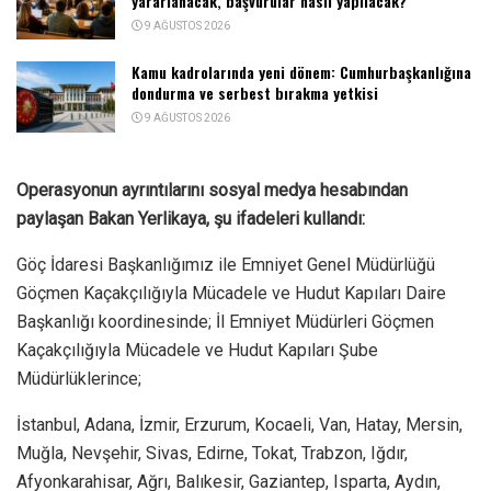
yararlanacak, başvurular nasıl yapılacak?
9 AĞUSTOS 2026
Kamu kadrolarında yeni dönem: Cumhurbaşkanlığına
dondurma ve serbest bırakma yetkisi
9 AĞUSTOS 2026
Operasyonun ayrıntılarını sosyal medya hesabından
paylaşan Bakan Yerlikaya, şu ifadeleri kullandı:
Göç İdaresi Başkanlığımız ile Emniyet Genel Müdürlüğü
Göçmen Kaçakçılığıyla Mücadele ve Hudut Kapıları Daire
Başkanlığı koordinesinde; İl Emniyet Müdürleri Göçmen
Kaçakçılığıyla Mücadele ve Hudut Kapıları Şube
Müdürlüklerince;
İstanbul, Adana, İzmir, Erzurum, Kocaeli, Van, Hatay, Mersin,
Muğla, Nevşehir, Sivas, Edirne, Tokat, Trabzon, Iğdır,
Afyonkarahisar, Ağrı, Balıkesir, Gaziantep, Isparta, Aydın,