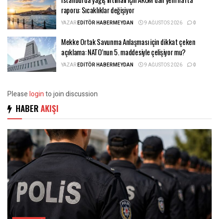
raporu: Sıcaklıklar değişiyor
YAZAR
EDITÖR HABERMEYDAN
9 AĞUSTOS 2026
0
Mekke Ortak Savunma Anlaşması için dikkat çeken
açıklama: NATO’nun 5. maddesiyle çelişiyor mu?
YAZAR
EDITÖR HABERMEYDAN
9 AĞUSTOS 2026
0
Please
login
to join discussion
HABER
AKIŞI