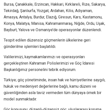
Bursa, Çanakkale, Erzincan, Hakkari, Kırklareli, Rize, Sakarya,
Tekirdağ, Şanlıurfa, Yozgat, Ardahan, Kilis, Adıyaman,
Amasya, Antalya, Burdur, Elazığ, Giresun, Kars, Kastamonu,
Konya, Malatya, Manisa, Kahramanmaraş, Niğde, Ordu, Uşak,
Bayburt, Yalova ve Osmaniye’de operasyonlar düzenlendi.
Tespit edilen düzensiz göçmenlerin ülkelerine geri
gönderilme işlemleri başlatıldı.
Valilerimizi, kaymakamlarımızı ve operasyonları
gerçekleştiren Kahraman Polislerimizi ve Göç İdaresi
Başkanlığımız personelini tebrik ediyorum.
Türkiye; göç yönetiminde, insan hak ve hürriyetlerine saygılı,
hukuk ve medeniyet değerlerine bağlı, kamu düzeni ve
güvenliğinden asla taviz vermeden tüm dünyaya örnek bir
model sunmaktadır.
Göç konusunu; düzenli-düzensiz göç, uluslararası koruma,