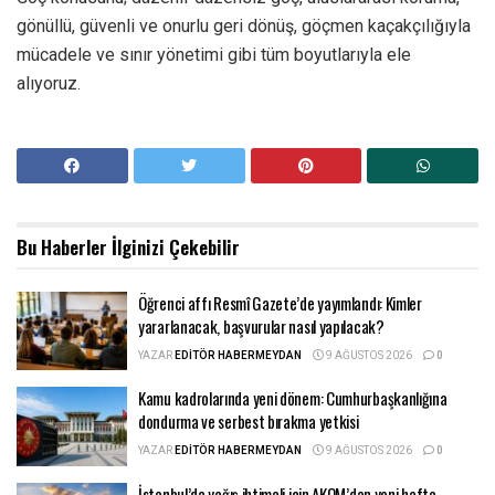
gönüllü, güvenli ve onurlu geri dönüş, göçmen kaçakçılığıyla
mücadele ve sınır yönetimi gibi tüm boyutlarıyla ele
alıyoruz.
Bu Haberler
İlginizi Çekebilir
Öğrenci affı Resmî Gazete’de yayımlandı: Kimler
yararlanacak, başvurular nasıl yapılacak?
YAZAR
EDITÖR HABERMEYDAN
9 AĞUSTOS 2026
0
Kamu kadrolarında yeni dönem: Cumhurbaşkanlığına
dondurma ve serbest bırakma yetkisi
YAZAR
EDITÖR HABERMEYDAN
9 AĞUSTOS 2026
0
İstanbul’da yağış ihtimali için AKOM’dan yeni hafta