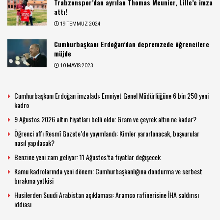
Trabzonspor’dan ayrılan Thomas Meunier, Lille’e imza
attı!
19 TEMMUZ 2024
Cumhurbaşkanı Erdoğan’dan depremzede öğrencilere
müjde
10 MAYIS 2023
Cumhurbaşkanı Erdoğan imzaladı: Emniyet Genel Müdürlüğüne 6 bin 250 yeni
kadro
9 Ağustos 2026 altın fiyatları belli oldu: Gram ve çeyrek altın ne kadar?
Öğrenci affı Resmî Gazete’de yayımlandı: Kimler yararlanacak, başvurular
nasıl yapılacak?
Benzine yeni zam geliyor: 11 Ağustos’ta fiyatlar değişecek
Kamu kadrolarında yeni dönem: Cumhurbaşkanlığına dondurma ve serbest
bırakma yetkisi
Husilerden Suudi Arabistan açıklaması: Aramco rafinerisine İHA saldırısı
iddiası