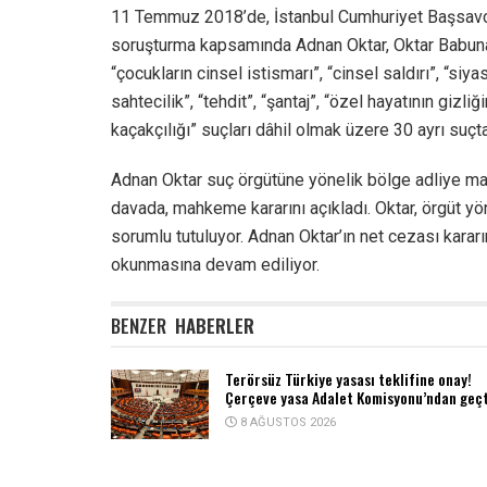
11 Temmuz 2018’de, İstanbul Cumhuriyet Başsavcıl
soruşturma kapsamında Adnan Oktar, Oktar Babuna 
“çocukların cinsel istismarı”, “cinsel saldırı”, “si
sahtecilik”, “tehdit”, “şantaj”, “özel hayatının gizliğ
kaçakçılığı” suçları dâhil olmak üzere 30 ayrı suçta
Adnan Oktar suç örgütüne yönelik bölge adliye m
davada, mahkeme kararını açıkladı. Oktar, örgüt yö
sorumlu tutuluyor. Adnan Oktar’ın net cezası karar
okunmasına devam ediliyor.
BENZER
HABERLER
Terörsüz Türkiye yasası teklifine onay!
Çerçeve yasa Adalet Komisyonu’ndan geçt
8 AĞUSTOS 2026