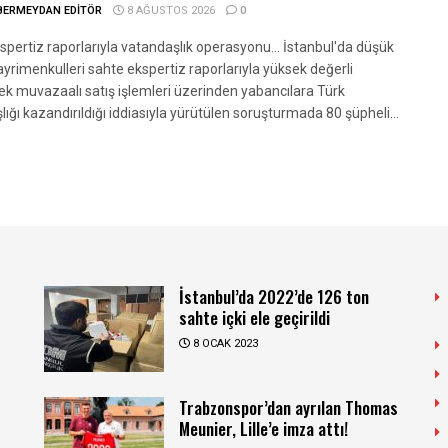
BERMEYDAN EDITÖR
8 AĞUSTOS 2026
0
spertiz raporlarıyla vatandaşlık operasyonu... İstanbul'da düşük
ayrimenkulleri sahte ekspertiz raporlarıyla yüksek değerli
ek muvazaalı satış işlemleri üzerinden yabancılara Türk
ığı kazandırıldığı iddiasıyla yürütülen soruşturmada 80 şüpheli...
İstanbul’da 2022’de 126 ton
sahte içki ele geçirildi
8 OCAK 2023
Trabzonspor’dan ayrılan Thomas
Meunier, Lille’e imza attı!