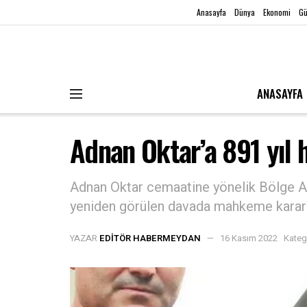
Anasayfa
Dünya
Ekonomi
G
ANASAYFA
Adnan Oktar’a 891 yıl 
Adnan Oktar cemaatine yönelik Bölge A
yeniden görülen davada mahkeme kararın
YAZAR
EDITÖR HABERMEYDAN
16 Kasım 2022
Kateg