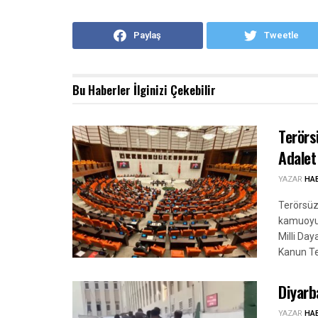
Paylaş
Tweetle
Bu Haberler
İlginizi Çekebilir
Terörs
Adalet
YAZAR
HA
Terörsüz
kamuoyun
Milli Da
Kanun Te
Diyarb
YAZAR
HA