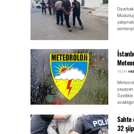
Diyarbakı
Müdürlüğ
çalışmal
isimleriyl
İstanb
Meteor
YAZAR
HA
Meteorol
yaşayan 
Özellikl
sıcaklığın
Sahte 
32 şüp