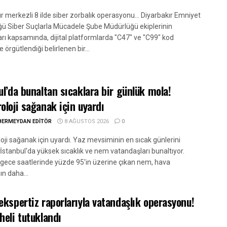
r merkezli 8 ilde siber zorbalık operasyonu... Diyarbakır Emniyet
ü Siber Suçlarla Mücadele Şube Müdürlüğü ekiplerinin
arı kapsamında, dijital platformlarda "C47" ve "C99" kod
e örgütlendiği belirlenen bir...
ul’da bunaltan sıcaklara bir günlük mola!
oloji sağanak için uyardı
BERMEYDAN EDITÖR
8 AĞUSTOS 2026
0
oji sağanak için uyardı. Yaz mevsiminin en sıcak günlerini
İstanbul'da yüksek sıcaklık ve nem vatandaşları bunaltıyor.
e gece saatlerinde yüzde 95'in üzerine çıkan nem, hava
ın daha...
ekspertiz raporlarıyla vatandaşlık operasyonu!
heli tutuklandı