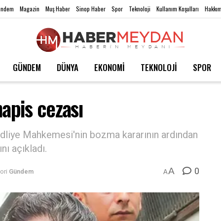
ündem
Magazin
Muş Haber
Sinop Haber
Spor
Teknoloji
Kullanım Koşulları
Hakkım
GÜNDEM
DÜNYA
EKONOMİ
TEKNOLOJİ
SPOR
hapis cezası
dliye Mahkemesi'nin bozma kararının ardından
ı açıkladı.
0
A
ori
Gündem
A