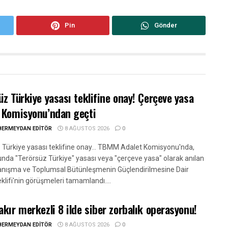
Pin
Gönder
üz Türkiye yasası teklifine onay! Çerçeve yasa
 Komisyonu’ndan geçti
BERMEYDAN EDITÖR
8 AĞUSTOS 2026
0
 Türkiye yasası teklifine onay... TBMM Adalet Komisyonu'nda,
da "Terörsüz Türkiye" yasası veya "çerçeve yasa" olarak anılan
yanışma ve Toplumsal Bütünleşmenin Güçlendirilmesine Dair
klifi'nin görüşmeleri tamamlandı....
akır merkezli 8 ilde siber zorbalık operasyonu!
BERMEYDAN EDITÖR
8 AĞUSTOS 2026
0