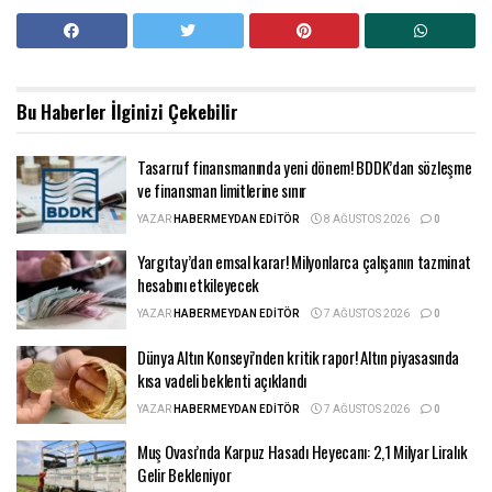
Bu Haberler
İlginizi Çekebilir
Tasarruf finansmanında yeni dönem! BDDK’dan sözleşme
ve finansman limitlerine sınır
YAZAR
HABERMEYDAN EDITÖR
8 AĞUSTOS 2026
0
Yargıtay’dan emsal karar! Milyonlarca çalışanın tazminat
hesabını etkileyecek
YAZAR
HABERMEYDAN EDITÖR
7 AĞUSTOS 2026
0
Dünya Altın Konseyi’nden kritik rapor! Altın piyasasında
kısa vadeli beklenti açıklandı
YAZAR
HABERMEYDAN EDITÖR
7 AĞUSTOS 2026
0
Muş Ovası’nda Karpuz Hasadı Heyecanı: 2,1 Milyar Liralık
Gelir Bekleniyor