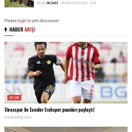
YAZAR
YAZAR3
6 AĞUSTOS 2026
0
Please
login
to join discussion
HABER
AKIŞI
SPOR
Sivasspor ile Esenler Erokspor puanları paylaştı!
8 AĞUSTOS 2026