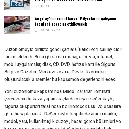
8 AĞUSTOS 2026
Yargıtay’dan emsal karar! Milyonlarca çalışanın
tazminat hesabını etkileyecek
7 AĞUSTOS 2026
Düzenlemeyle birlikte genel şartlara “kalıcı veri saklayıcısı”
tanımı eklendi. Buna göre kısa mesaj, e-posta, internet,
mobil uygulamalar, disk, CD, DVD, hafıza kartı ile Sigorta
Bilgi ve Gözetim Merkezi veya e-Devlet üzerinden
oluşturulacak sistemler bu kapsamda değerlendirilecek.
Yeni düzenleme kapsamında Maddi Zararlar Teminatı
çerçevesinde kaza yapan araçlarda oluşan değer kaybı,
sigorta eksperleri tarafından belirlenecek usul ve esaslara
göre hesaplanacak. Değer kaybı tespitinde aracın marka,
model, yaşı, kullanılmışlık düzeyi, hasar gören bölümleri ve
kaza öncesi-sonrası ikinci el değerleri arasındaki fark