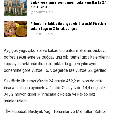
Emlak vergisinde yeni dönem! Lüks konutlarda 27
bin TL eşiği
6 AĞUSTOS 2026
Altında haftalık yükseliş yüzde 6’yı aştı! Fiyatları
yukarı taşıyan 3 kritik gelişme
6 AĞUSTOS 2026
Ayçiçek yağı, çikolata ve kakaolu ürünler, makarna, bisküvi,
gofret, şekerleme ve buğday unu gibi temel gıda kalemlerini
kapsayan sektörün ihracatı, miktarda geçen yılın aynı
dönemine göre yüzde 16,7, değerde ise yüzde 5,2 geriledi.
Sektörde ilk sırayı yüzde 24 artışla 452,2 milyon dolarlık
ihracata ulaşan ayçiçek yağı aldı. Onu, yüzde 14,4 düşüşle
343,2 milyon dolarlık ihracatla çikolata ve kakao bazlı
ürünler izledi.
TİM Hububat, Bakliyat, Yağlı Tohumlar ve Mamulleri Sektör