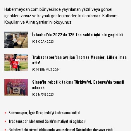
Habermeydan.com bünyesinde yayınlanan yazılı veya görsel
içerikler izinsiz ve kaynak gösterilmeden kullanılamaz.
Kullanım
Koşulları ve Alıntı Şartları
'nı okuyunuz.
İstanbul’da 2022’de 126 ton sahte içki ele geçirildi
8 OCAK 2023
Trabzonspor’dan ayrılan Thomas Meunier, Lille’e imza
attı!
19 TEMMUZ 2024
Sinop’lu robotik takımı Türkiye’yi, Estonya’da temsil
edecek
5 MAYIS 2023
Samsunspor, İgor Drapinski’yi kadrosuna kattı!
Trabzonspor, Mohamed Salah’ın maliyetini açıkladı!
Belediyedeki rüşvet iddiasında yeni gelişme! Görüntüler dosyaya girdi