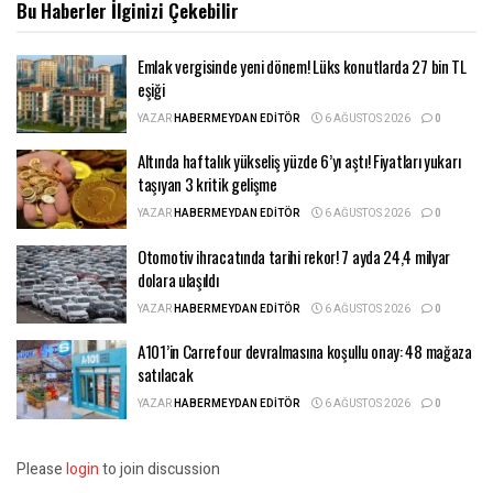
Bu Haberler
İlginizi Çekebilir
Emlak vergisinde yeni dönem! Lüks konutlarda 27 bin TL
eşiği
YAZAR
HABERMEYDAN EDITÖR
6 AĞUSTOS 2026
0
Altında haftalık yükseliş yüzde 6’yı aştı! Fiyatları yukarı
taşıyan 3 kritik gelişme
YAZAR
HABERMEYDAN EDITÖR
6 AĞUSTOS 2026
0
Otomotiv ihracatında tarihi rekor! 7 ayda 24,4 milyar
dolara ulaşıldı
YAZAR
HABERMEYDAN EDITÖR
6 AĞUSTOS 2026
0
A101’in Carrefour devralmasına koşullu onay: 48 mağaza
satılacak
YAZAR
HABERMEYDAN EDITÖR
6 AĞUSTOS 2026
0
Please
login
to join discussion