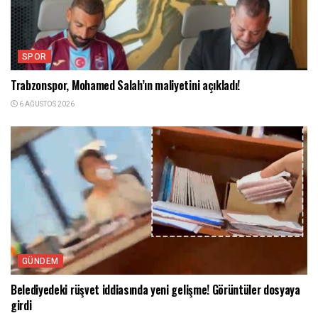
SPOR
Trabzonspor, Mohamed Salah’ın maliyetini açıkladı!
6 AĞUSTOS 2026
GÜNDEM
Belediyedeki rüşvet iddiasında yeni gelişme! Görüntüler dosyaya
girdi