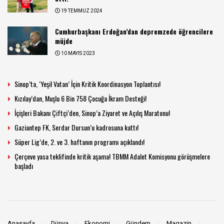
19 TEMMUZ 2024
Cumhurbaşkanı Erdoğan’dan depremzede öğrencilere
müjde
10 MAYIS 2023
Sinop’ta, ‘Yeşil Vatan’ İçin Kritik Koordinasyon Toplantısı!
Kızılay’dan, Muşlu 6 Bin 758 Çocuğa İkram Desteği!
İçişleri Bakanı Çiftçi’den, Sinop’a Ziyaret ve Açılış Maratonu!
Gaziantep FK, Serdar Dursun’u kadrosuna kattı!
Süper Lig’de, 2. ve 3. haftanın programı açıklandı!
Çerçeve yasa teklifinde kritik aşama! TBMM Adalet Komisyonu görüşmelere
başladı
Anasayfa
Dünya
Ekonomi
Gündem
Magazin