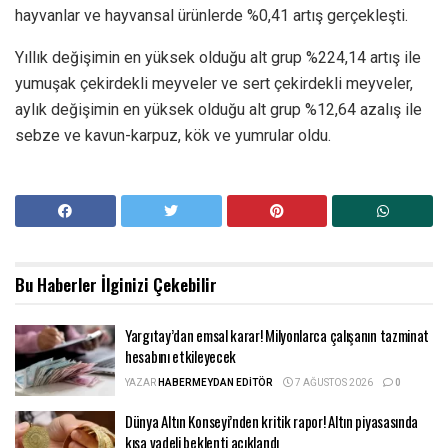
hayvanlar ve hayvansal ürünlerde %0,41 artış gerçekleşti.
Yıllık değişimin en yüksek olduğu alt grup %224,14 artış ile
yumuşak çekirdekli meyveler ve sert çekirdekli meyveler,
aylık değişimin en yüksek olduğu alt grup %12,64 azalış ile
sebze ve kavun-karpuz, kök ve yumrular oldu.
Bu Haberler
İlginizi Çekebilir
Yargıtay’dan emsal karar! Milyonlarca çalışanın tazminat
hesabını etkileyecek
YAZAR
HABERMEYDAN EDITÖR
7 AĞUSTOS 2026
0
Dünya Altın Konseyi’nden kritik rapor! Altın piyasasında
kısa vadeli beklenti açıklandı