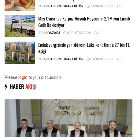
YAZAR
HABERMEYDAN EDITÖR
7 AĞUSTOS 2026
0
Muş Ovası’nda Karpuz Hasadı Heyecanı: 2,1 Milyar Liralık
Gelir Bekleniyor
YAZAR
YAZAR3
6 AĞUSTOS 2026
0
Emlak vergisinde yeni dönem! Lüks konutlarda 27 bin TL
eşiği
YAZAR
HABERMEYDAN EDITÖR
6 AĞUSTOS 2026
0
Please
login
to join discussion
HABER
AKIŞI