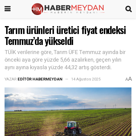
Tarım ürünleri üretici fiyat endeksi
Temmuz’da yükseldi
TÜİK verilerine göre, Tarım ÜFE Temmuz ayında bir
önceki aya göre yüzde 5,66 azalırken, geçen yılın
aynı ayına kıyasla yüzde 44,32 artış gösterdi.
A
YAZAR
EDITÖR HABERMEYDAN
14 Ağustos 2025
A