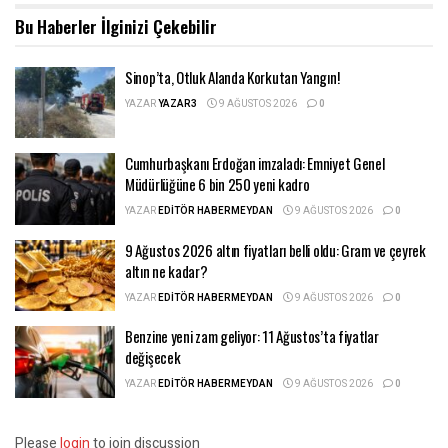
Bu Haberler
İlginizi Çekebilir
Sinop’ta, Otluk Alanda Korkutan Yangın!
YAZAR
YAZAR3
9 AĞUSTOS 2026
0
Cumhurbaşkanı Erdoğan imzaladı: Emniyet Genel
Müdürlüğüne 6 bin 250 yeni kadro
YAZAR
EDITÖR HABERMEYDAN
9 AĞUSTOS 2026
0
9 Ağustos 2026 altın fiyatları belli oldu: Gram ve çeyrek
altın ne kadar?
YAZAR
EDITÖR HABERMEYDAN
9 AĞUSTOS 2026
0
Benzine yeni zam geliyor: 11 Ağustos’ta fiyatlar
değişecek
YAZAR
EDITÖR HABERMEYDAN
9 AĞUSTOS 2026
0
Please
login
to join discussion