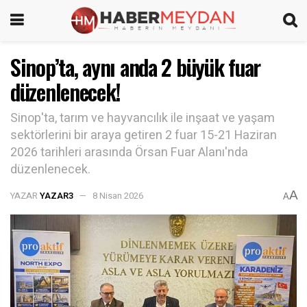
Sinop’ta, aynı anda 2 büyük fuar
düzenlenecek!
Sinop'ta, tarım ve hayvancılık ile inşaat ve yaşam
sektörlerini bir araya getiren 2 fuar 15-21 Haziran
2026 tarihleri arasında Örsan Fuar Alanı'nda
düzenlenecek.
A
YAZAR
YAZAR3
8 Nisan 2026
A