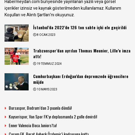
Habermeydan.com bünyesinde yayınlanan yazılı veya görsel
içerikler izinsiz ve kaynak gösterilmeden kullanılamaz.
Kullanım
Koşulları ve Alıntı Şartları
'nı okuyunuz.
İstanbul’da 2022’de 126 ton sahte içki ele geçirildi
8 OCAK 2023
Trabzonspor’dan ayrılan Thomas Meunier, Lille’e imza
attı!
19 TEMMUZ 2024
Cumhurbaşkanı Erdoğan’dan depremzede öğrencilere
müjde
10 MAYIS 2023
Bursaspor, Bodrum’dan 3 puanla döndü!
Kayserispor, Van Spor FK’yı deplasmanda 2 golle devirdi!
Enner Valencia Boca Juniors’ta!
Çorum FK, Berat Ayberk Özdemir’i kadrosuna kattı.