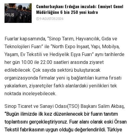
Cumhurbaşkanı Erdoğan imzaladı: Emniyet Genel
Müdürlüğüne 6 bin 250 yeni kadro
9 AĞUSTOS 2026
Fuarlar kapsamında, “Sinop Tarım, Hayvancılık, Gıda ve
Teknolojileri Fuarı” ile “North Expo İnşaat, Yapı, Mobilya,
Yaşam, Ev Tekstili ve Hediyelik Eşya Fuarı” aynı tarihlerde
her gün 10.00 ile 22.00 saatleri arasında ziyaret
edilebilecek. Çok sayıda sektörü buluşturacak
organizasyonda firmalar yeni iş bağlantıları kurma fırsatı
yakalarken, ziyaretçiler farklı alanlardaki yenilikleri tek
noktada inceleyebilecek.
Sinop Ticaret ve Sanayi Odası(TSO) Başkanı Salim Akbaş,
“Bugün ilimizde ilk kez düzenlenecek bir fuarın tanıtım
toplantısını gerçekleştiriyoruz. Fuar alanı olarak eski Örsan
Tekstil fabrikasının uygun olduğu değerlendirildi. Türkiye