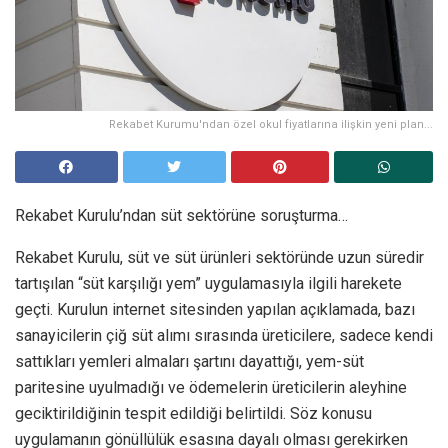
Rekabet Kurumu'ndan özel okul fiyatlarına ilişkin yeni plan...
Rekabet Kurulu’ndan süt sektörüne soruşturma…
Rekabet Kurulu, süt ve süt ürünleri sektöründe uzun süredir
tartışılan “süt karşılığı yem” uygulamasıyla ilgili harekete
geçti. Kurulun internet sitesinden yapılan açıklamada, bazı
sanayicilerin çiğ süt alımı sırasında üreticilere, sadece kendi
sattıkları yemleri almaları şartını dayattığı, yem-süt
paritesine uyulmadığı ve ödemelerin üreticilerin aleyhine
geciktirildiğinin tespit edildiği belirtildi. Söz konusu
uygulamanın gönüllülük esasına dayalı olması gerekirken