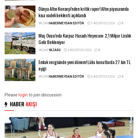
Dünya Altın Konseyi’nden kritik rapor! Altın piyasasında
kısa vadeli beklenti açıklandı
YAZAR
HABERMEYDAN EDITÖR
7 AĞUSTOS 2026
0
Muş Ovası’nda Karpuz Hasadı Heyecanı: 2,1 Milyar Liralık
Gelir Bekleniyor
YAZAR
YAZAR3
6 AĞUSTOS 2026
0
Emlak vergisinde yeni dönem! Lüks konutlarda 27 bin TL
eşiği
YAZAR
HABERMEYDAN EDITÖR
6 AĞUSTOS 2026
0
Please
login
to join discussion
HABER
AKIŞI