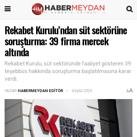
Rekabet Kurulu’ndan süt sektörüne
soruşturma: 39 firma mercek
altında
Rekabet Kurulu, süt sektöründe faaliyet gösteren 39
teşebbüs hakkında soruşturma başlatılmasına karar
verdi.
A
YAZAR
HABERMEYDAN EDITÖR
4 Eylül 2025
A