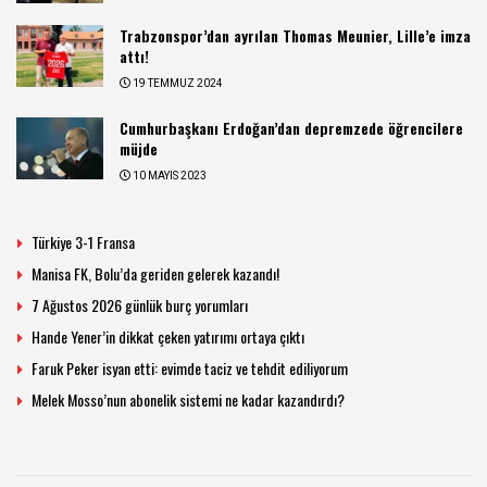
Trabzonspor’dan ayrılan Thomas Meunier, Lille’e imza
attı!
19 TEMMUZ 2024
Cumhurbaşkanı Erdoğan’dan depremzede öğrencilere
müjde
10 MAYIS 2023
Türkiye 3-1 Fransa
Manisa FK, Bolu’da geriden gelerek kazandı!
7 Ağustos 2026 günlük burç yorumları
Hande Yener’in dikkat çeken yatırımı ortaya çıktı
Faruk Peker isyan etti: evimde taciz ve tehdit ediliyorum
Melek Mosso’nun abonelik sistemi ne kadar kazandırdı?