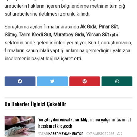
üreticilerin haklarını içeren bilgilendirme metninin tüm çiğ
süt üreticilerine iletilmesi zorunlu kılındı.
Soruşturma açılan firmalar arasında
Ak Gıda, Pınar Süt,
Sütaş, Tarım Kredi Süt, Muratbey Gıda, Yörsan Süt
gibi
sektörün önde gelen isimleri yer alıyor. Kurul, soruşturmanın,
firmaların kanun ihlali yaptığı anlamına gelmediğini, yalnızca
incelemenin başlatıldığına işaret etti.
Bu Haberler
İlginizi Çekebilir
Yargıtay’dan emsal karar! Milyonlarca çalışanın tazminat
hesabını etkileyecek
YAZAR
HABERMEYDAN EDITÖR
7 AĞUSTOS 2026
0