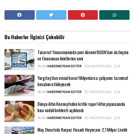
Bu Haberler
İlginizi Çekebilir
Tasarruf finansmanında yeni dönem! BDDK’dan sözleşme
ve finansman limitlerine sınır
YAZAR
HABERMEYDAN EDITÖR
8 AĞUSTOS 2026
0
Yargıtay’dan emsal karar! Milyonlarca çalışanın tazminat
hesabını etkileyecek
YAZAR
HABERMEYDAN EDITÖR
7 AĞUSTOS 2026
0
Dünya Altın Konseyi’nden kritik rapor! Altın piyasasında
kısa vadeli beklenti açıklandı
YAZAR
HABERMEYDAN EDITÖR
7 AĞUSTOS 2026
0
Muş Ovası’nda Karpuz Hasadı Heyecanı: 2,1 Milyar Liralık