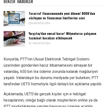
BENZER
HABERLER
Tasarruf finansmanında yeni dönem! BDDK’dan
sözleşme ve finansman limitlerine sınır
8 AĞUSTOS 2026
Yargıtay’dan emsal karar! Milyonlarca çalışanın
tazminat hesabını etkileyecek
7 AĞUSTOS 2026
Konya’da, PTT’nin Ulusal Elektronik Tebligat Sistemi
üzerinden gönderilen haciz ihbarnamesini almayan bir
vatandaş, 650 bin lira ödeme zorunda kalarak mağduriyet
yaşadı. Vatandaşın bu durumu medyada yer bulurken, PTT
tarafından UETS hizmetiyle ilgili detaylı bir açıklama yapıldı.
Açıklamada, UETS’de gerçek kişiler için e-tebligat
hesaplarının, isteğe bağlı olarak müşterilerin online ya da
PTT müdürlüklerine yapılan başvurusu üzerine açıldığı