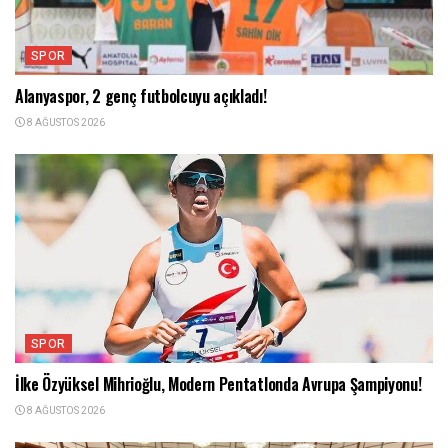
SPOR
Alanyaspor, 2 genç futbolcuyu açıkladı!
8 AĞUSTOS 2026
SPOR
İlke Özyüksel Mihrioğlu, Modern Pentatlonda Avrupa Şampiyonu!
8 AĞUSTOS 2026