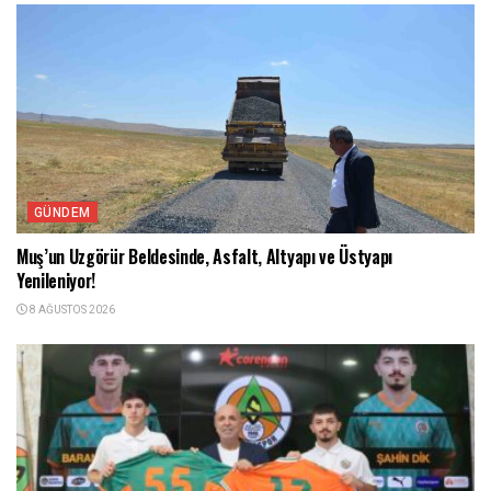
GÜNDEM
Muş’un Uzgörür Beldesinde, Asfalt, Altyapı ve Üstyapı
Yenileniyor!
8 AĞUSTOS 2026