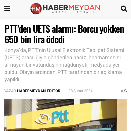
PTT’den UETS alarmı: Borcu yokken
650 bin lira ödedi
Konya'da, PTT'nin Ulusal Elektronik Tebligat Sistemi
(UETS) aracılığıyla gönderilen haciz ihbarnamesini
almayan bir vatandaşın mağduriyeti, medyada yer
buldu. Olayın ardından, PTT tarafından bir açıklama
yapıldı.
A
YAZAR
HABERMEYDAN EDITÖR
28 Şubat 2024
A