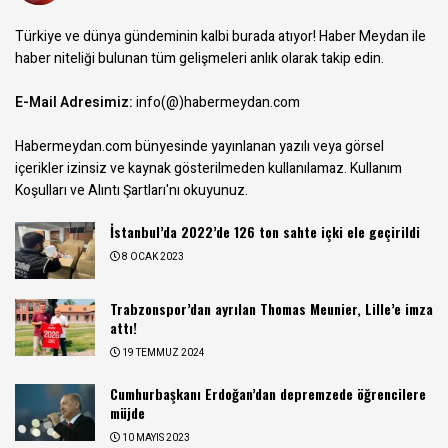
Türkiye ve dünya gündeminin kalbi burada atıyor! Haber Meydan ile
haber niteliği bulunan tüm gelişmeleri anlık olarak takip edin.
E-Mail Adresimiz:
info(@)habermeydan.com
Habermeydan.com bünyesinde yayınlanan yazılı veya görsel
içerikler izinsiz ve kaynak gösterilmeden kullanılamaz.
Kullanım
Koşulları ve Alıntı Şartları
'nı okuyunuz.
İstanbul’da 2022’de 126 ton sahte içki ele geçirildi
8 OCAK 2023
Trabzonspor’dan ayrılan Thomas Meunier, Lille’e imza
attı!
19 TEMMUZ 2024
Cumhurbaşkanı Erdoğan’dan depremzede öğrencilere
müjde
10 MAYIS 2023