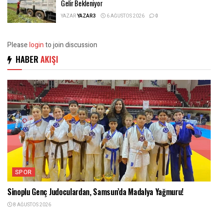
Gelir Bekleniyor
YAZAR
YAZAR3
6 AĞUSTOS 2026
0
Please
login
to join discussion
HABER
AKIŞI
SPOR
Sinoplu Genç Judoculardan, Samsun’da Madalya Yağmuru!
8 AĞUSTOS 2026