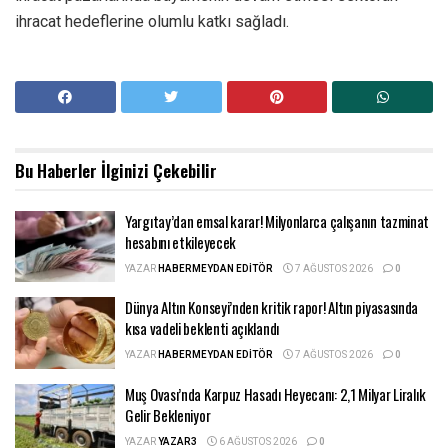
ihracat hedeflerine olumlu katkı sağladı.
Bu Haberler
İlginizi Çekebilir
Yargıtay’dan emsal karar! Milyonlarca çalışanın tazminat
hesabını etkileyecek
YAZAR
HABERMEYDAN EDITÖR
7 AĞUSTOS 2026
0
Dünya Altın Konseyi’nden kritik rapor! Altın piyasasında
kısa vadeli beklenti açıklandı
YAZAR
HABERMEYDAN EDITÖR
7 AĞUSTOS 2026
0
Muş Ovası’nda Karpuz Hasadı Heyecanı: 2,1 Milyar Liralık
Gelir Bekleniyor
YAZAR
YAZAR3
6 AĞUSTOS 2026
0