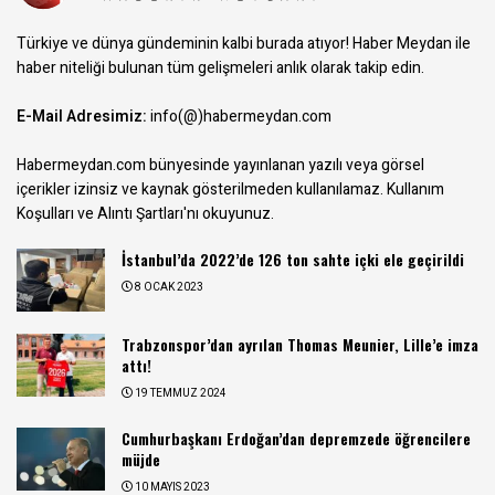
Türkiye ve dünya gündeminin kalbi burada atıyor! Haber Meydan ile
haber niteliği bulunan tüm gelişmeleri anlık olarak takip edin.
E-Mail Adresimiz:
info(@)habermeydan.com
Habermeydan.com bünyesinde yayınlanan yazılı veya görsel
içerikler izinsiz ve kaynak gösterilmeden kullanılamaz.
Kullanım
Koşulları ve Alıntı Şartları
'nı okuyunuz.
İstanbul’da 2022’de 126 ton sahte içki ele geçirildi
8 OCAK 2023
Trabzonspor’dan ayrılan Thomas Meunier, Lille’e imza
attı!
19 TEMMUZ 2024
Cumhurbaşkanı Erdoğan’dan depremzede öğrencilere
müjde
10 MAYIS 2023