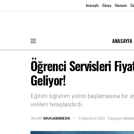
Anasayfa
Dünya
Ekonomi
G
ANASAYFA
Öğrenci Servisleri Fiy
Geliyor!
Eğitim öğretim yılının başlamasına bir ay 
velileri telaşlandırdı.
YAZAR
MUHAMMEDK
5 Ağustos 2022
Kategori
Ekon