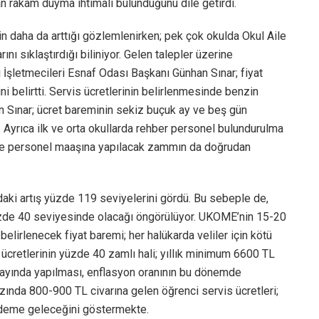
 rakam duyma ihtimali bulunduğunu dile getirdi.
inin daha da arttığı gözlemlenirken; pek çok okulda Okul Aile
rını sıklaştırdığı biliniyor. Gelen talepler üzerine
İşletmecileri Esnaf Odası Başkanı Günhan Sınar; fiyat
i belirtti. Servis ücretlerinin belirlenmesinde benzin
an Sınar; ücret bareminin sekiz buçuk ay ve beş gün
 Ayrıca ilk ve orta okullarda rehber personel bulundurulma
rde personel maaşına yapılacak zammın da doğrudan
mdaki artış yüzde 119 seviyelerini gördü. Bu sebeple de,
yüzde 40 seviyesinde olacağı öngörülüyor. UKOME’nin 15-20
elirlenecek fiyat baremi; her halükarda veliler için kötü
 ücretlerinin yüzde 40 zamlı hali; yıllık minimum 6600 TL
n ayında yapılması, enflasyon oranının bu dönemde
nda 800-900 TL civarına gelen öğrenci servis ücretleri;
ündeme geleceğini göstermekte.