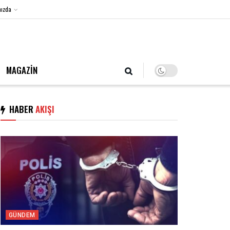
ızda
6 Ağustos 2026, Perşembe
MAGAZİN
HABER
AKIŞI
GÜNDEM