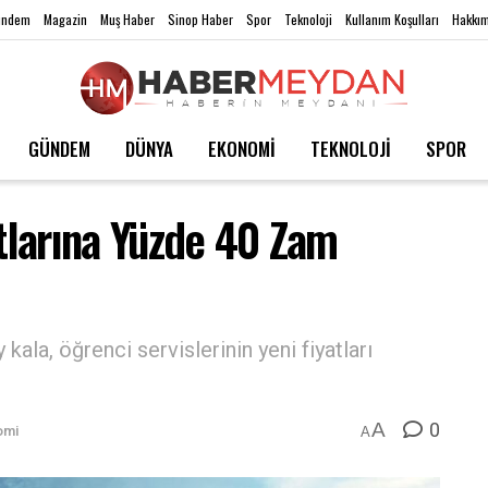
ündem
Magazin
Muş Haber
Sinop Haber
Spor
Teknoloji
Kullanım Koşulları
Hakkım
GÜNDEM
DÜNYA
EKONOMİ
TEKNOLOJİ
SPOR
atlarına Yüzde 40 Zam
kala, öğrenci servislerinin yeni fiyatları
0
A
omi
A