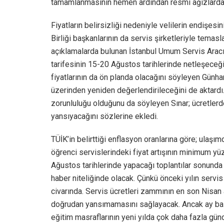
tamamlanmasının hemen ardından resmi ağızlardan
Fiyatların belirsizliği nedeniyle velilerin endişes
Birliği başkanlarının da servis şirketleriyle temasla
açıklamalarda bulunan İstanbul Umum Servis Aracı 
tarifesinin 15-20 Ağustos tarihlerinde netleşeceğin
fiyatlarının da ön planda olacağını söyleyen Günh
üzerinden yeniden değerlendirileceğini de aktardı.
zorunluluğu olduğunu da söyleyen Sınar; ücretle
yansıyacağını sözlerine ekledi.
TÜİK’in belirttiği enflasyon oranlarına göre; ulaşı
öğrenci servislerindeki fiyat artışının minimum 
Ağustos tarihlerinde yapacağı toplantılar sonunda b
haber niteliğinde olacak. Çünkü önceki yılın servis
civarında. Servis ücretleri zammının en son Nisa
doğrudan yansımamasını sağlayacak. Ancak ay bazı
eğitim masraflarının yeni yılda çok daha fazla g