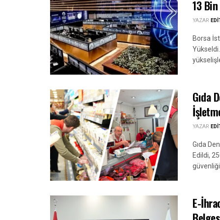
13 Bin
YAZAR
ED
Borsa İs
Yükseldi
yükselişl
Gıda D
İşletm
YAZAR
ED
Gıda Den
Edildi, 2
güvenliğ
E-İhra
Belges