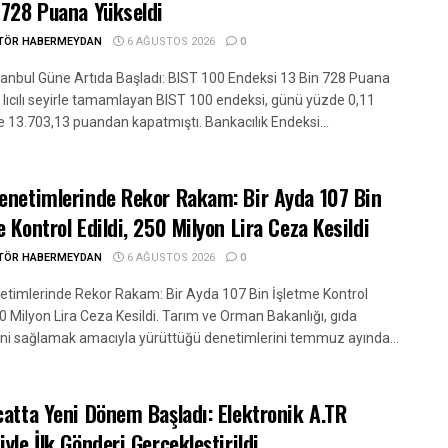
 728 Puana Yükseldi
ITÖR HABERMEYDAN
6 AĞUSTOS 2026
0
tanbul Güne Artıda Başladı: BIST 100 Endeksi 13 Bin 728 Puana
. lıcılı seyirle tamamlayan BIST 100 endeksi, günü yüzde 0,11
e 13.703,13 puandan kapatmıştı. Bankacılık Endeksi...
enetimlerinde Rekor Rakam: Bir Ayda 107 Bin
e Kontrol Edildi, 250 Milyon Lira Ceza Kesildi
ITÖR HABERMEYDAN
6 AĞUSTOS 2026
0
etimlerinde Rekor Rakam: Bir Ayda 107 Bin İşletme Kontrol
50 Milyon Lira Ceza Kesildi. Tarım ve Orman Bakanlığı, gıda
ini sağlamak amacıyla yürüttüğü denetimlerini temmuz ayında...
catta Yeni Dönem Başladı: Elektronik A.TR
iyle İlk Gönderi Gerçekleştirildi