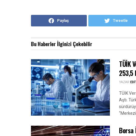
Paylaş
Tweetle
Bu Haberler
İlginizi Çekebilir
TÜİK V
253,5 
YAZAR
ED
TÜİK Veri
Aştı. Tür
sürdürüy
"Merkezi
Borsa 