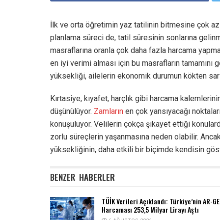
İlk ve orta öğretimin yaz tatilinin bitmesine çok az 
planlama süreci de, tatil süresinin sonlarına gelin
masraflarına oranla çok daha fazla harcama yapma
en iyi verimi alması için bu masrafların tamamını 
yüksekliği, ailelerin ekonomik durumun kökten sars
Kırtasiye, kıyafet, harçlık gibi harcama kalemlerini
düşünülüyor.
Zamların
en çok yansıyacağı noktaların
konuşuluyor. Velilerin çokça şikayet ettiği konulard
zorlu süreçlerin yaşanmasına neden olabilir. Ancak b
yüksekliğinin, daha etkili bir biçimde kendisin gö
BENZER
HABERLER
TÜİK Verileri Açıklandı: Türkiye’nin AR-GE
Harcaması 253,5 Milyar Lirayı Aştı