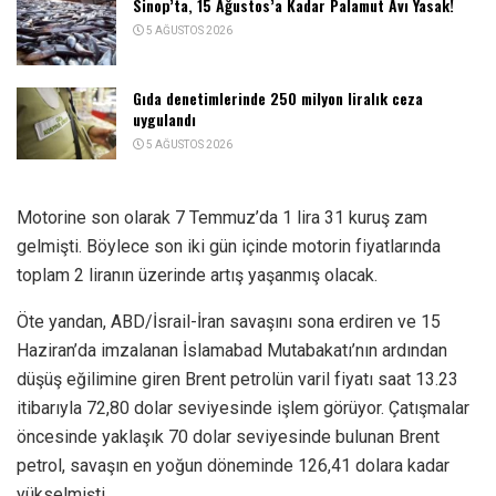
Sinop’ta, 15 Ağustos’a Kadar Palamut Avı Yasak!
5 AĞUSTOS 2026
Gıda denetimlerinde 250 milyon liralık ceza
uygulandı
5 AĞUSTOS 2026
Motorine son olarak 7 Temmuz’da 1 lira 31 kuruş zam
gelmişti. Böylece son iki gün içinde motorin fiyatlarında
toplam 2 liranın üzerinde artış yaşanmış olacak.
Öte yandan, ABD/İsrail-İran savaşını sona erdiren ve 15
Haziran’da imzalanan İslamabad Mutabakatı’nın ardından
düşüş eğilimine giren Brent petrolün varil fiyatı saat 13.23
itibarıyla 72,80 dolar seviyesinde işlem görüyor. Çatışmalar
öncesinde yaklaşık 70 dolar seviyesinde bulunan Brent
petrol, savaşın en yoğun döneminde 126,41 dolara kadar
yükselmişti.