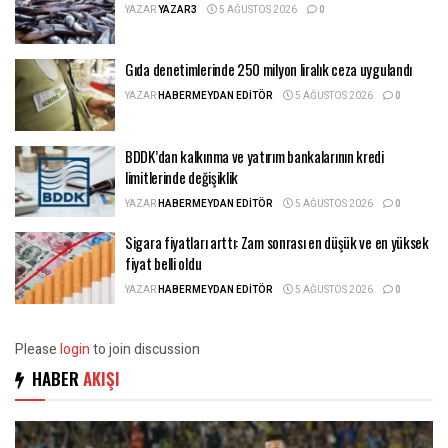
YAZAR
YAZAR3
5 AĞUSTOS 2026
0
Gıda denetimlerinde 250 milyon liralık ceza uygulandı
YAZAR
HABERMEYDAN EDITÖR
5 AĞUSTOS 2026
0
BDDK’dan kalkınma ve yatırım bankalarının kredi
limitlerinde değişiklik
YAZAR
HABERMEYDAN EDITÖR
5 AĞUSTOS 2026
0
Sigara fiyatları arttı: Zam sonrası en düşük ve en yüksek
fiyat belli oldu
YAZAR
HABERMEYDAN EDITÖR
5 AĞUSTOS 2026
0
Please
login
to join discussion
HABER
AKIŞI