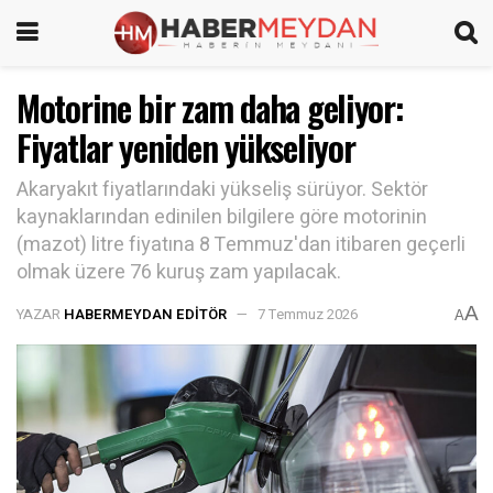
Motorine bir zam daha geliyor:
Fiyatlar yeniden yükseliyor
Akaryakıt fiyatlarındaki yükseliş sürüyor. Sektör
kaynaklarından edinilen bilgilere göre motorinin
(mazot) litre fiyatına 8 Temmuz'dan itibaren geçerli
olmak üzere 76 kuruş zam yapılacak.
A
YAZAR
HABERMEYDAN EDITÖR
7 Temmuz 2026
A