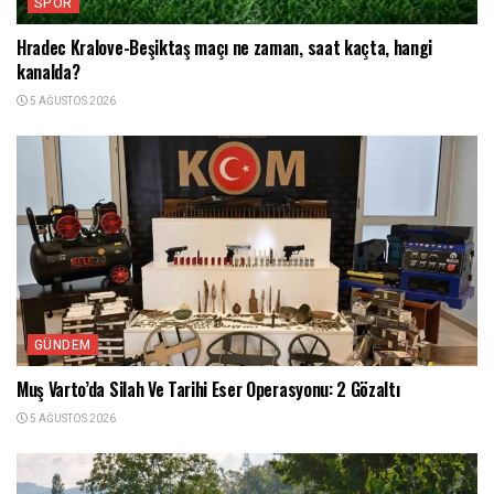
SPOR
Hradec Kralove-Beşiktaş maçı ne zaman, saat kaçta, hangi
kanalda?
5 AĞUSTOS 2026
GÜNDEM
Muş Varto’da Silah Ve Tarihi Eser Operasyonu: 2 Gözaltı
5 AĞUSTOS 2026