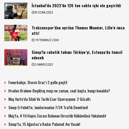
İstanbul’da 2022’de 126 ton sahte içki ele geçirildi
8 OCAK 2023
Trabzonspor’dan ayrılan Thomas Meunier, Lille’e imza
attı!
19 TEMMUZ 2024
Sinop’lu robotik takımı Türkiye’yi, Estonya’da temsil
edecek
5 MAYIS 2023
Fenerbahçe, Sturm Graz’ı 2 golle geçti!
Hradec Kralove-Beşiktaş maçı ne zaman, saat kaçta, hangi kanalda?
Muş Varto’da Silah Ve Tarihi Eser Operasyonu: 2 Gözaltı
Sinop Erfelek’te, Jandarmadan 7/24 Trafik Denetimi!
Muş’ta, 4 Yıl Hapis Cezası Bulunan Hırsızlık Hükümlüsü Yakalandı!
Sinop’ta, 15 Ağustos’a Kadar Palamut Avı Yasak!