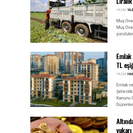
Liralık
YAZAR
YA
Muş Ovası
Muş Ovas
yürütüle
Emlak 
TL eşi
YAZAR
HA
Emlak ver
Şehircili
Kanunu G
Düzenlem
Altında
yukarı