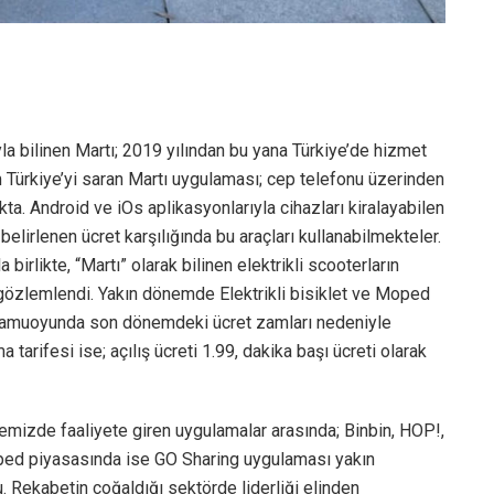
yla bilinen Martı; 2019 yılından bu yana Türkiye’de hizmet
m Türkiye’yi saran Martı uygulaması; cep telefonu üzerinden
ta. Android ve iOs aplikasyonlarıyla cihazları kiralayabilen
 belirlenen ücret karşılığında bu araçları kullanabilmekteler.
birlikte, “Martı” olarak bilinen elektrikli scooterların
ğı gözlemlendi. Yakın dönemde Elektrikli bisiklet ve Moped
ı; kamuoyunda son dönemdeki ücret zamları nedeniyle
a tarifesi ise; açılış ücreti 1.99, dakika başı ücreti olarak
kemizde faaliyete giren uygulamalar arasında; Binbin, HOP!,
oped piyasasında ise GO Sharing uygulaması yakın
 Rekabetin çoğaldığı sektörde liderliği elinden