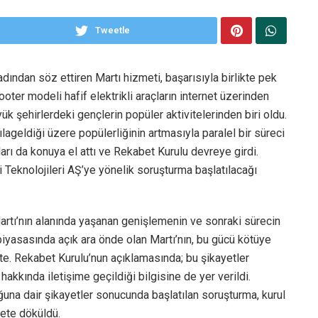
Tweetle
adından söz ettiren Martı hizmeti, başarısıyla birlikte pek
ter modeli hafif elektrikli araçların internet üzerinden
k şehirlerdeki gençlerin popüler aktivitelerinden biri oldu.
şılageldiği üzere popülerliğinin artmasıyla paralel bir süreci
ları da konuya el attı ve Rekabet Kurulu devreye girdi.
i Teknolojileri AŞ’ye yönelik soruşturma başlatılacağı
 Martı’nın alanında yaşanan genişlemenin ve sonraki sürecin
ma piyasasında açık ara önde olan Martı’nın, bu gücü kötüye
kte. Rekabet Kurulu’nun açıklamasında; bu şikayetler
hakkında iletişime geçildiği bilgisine de yer verildi.
uğuna dair şikayetler sonucunda başlatılan soruşturma, kurul
yete döküldü.