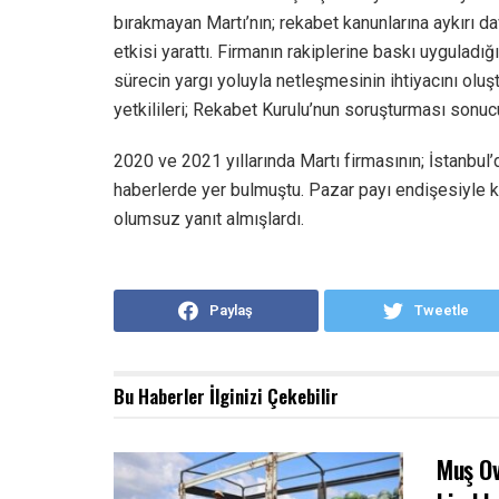
bırakmayan Martı’nın; rekabet kanunlarına aykırı 
etkisi yarattı. Firmanın rakiplerine baskı uyguladığ
sürecin yargı yoluyla netleşmesinin ihtiyacını oluş
yetkilileri; Rekabet Kurulu’nun soruşturması sonuc
2020 ve 2021 yıllarında Martı firmasının; İstanbul’d
haberlerde yer bulmuştu. Pazar payı endişesiyle ko
olumsuz yanıt almışlardı.
Paylaş
Tweetle
Bu Haberler
İlginizi Çekebilir
Muş Ov