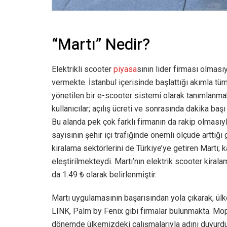
“Martı” Nedir?
Elektrikli scooter
piyasa
sının lider firması olması
vermekte. İstanbul içerisinde başlattığı akımla tü
yönetilen bir e-scooter sistemi olarak tanımlanmak
kullanıcılar; açılış ücreti ve sonrasında dakika başı
Bu alanda pek çok farklı firmanın da rakip olmasıyla 
sayısının şehir içi trafiğinde önemli ölçüde arttı
kiralama sektörlerini de Türkiye’ye getiren Mart
eleştirilmekteydi. Martı’nın elektrik scooter kiralam
da 1.49 ₺ olarak belirlenmiştir.
Martı uygulamasının başarısından yola çıkarak, ül
LINK, Palm by Fenix gibi firmalar bulunmakta. M
dönemde ülkemizdeki çalışmalarıyla adını duyurdu.