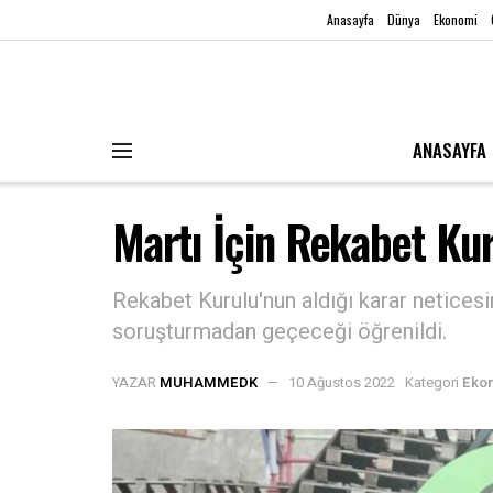
Anasayfa
Dünya
Ekonomi
ANASAYFA
Martı İçin Rekabet Ku
Rekabet Kurulu'nun aldığı karar neticesi
soruşturmadan geçeceği öğrenildi.
YAZAR
MUHAMMEDK
10 Ağustos 2022
Kategori
Eko