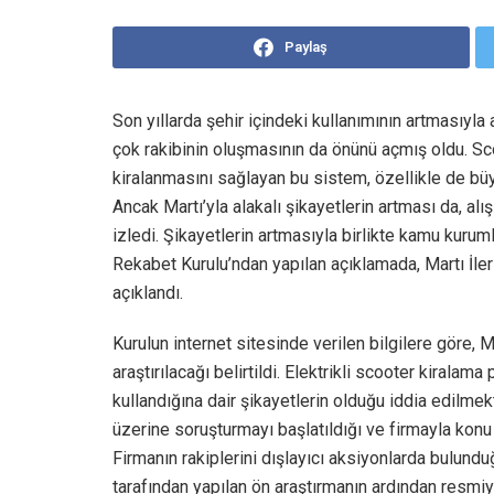
Paylaş
Son yıllarda şehir içindeki kullanımının artmasıyla 
çok rakibinin oluşmasının da önünü açmış oldu. Scoo
kiralanmasını sağlayan bu sistem, özellikle de büyü
Ancak Martı’yla alakalı şikayetlerin artması da, alı
izledi. Şikayetlerin artmasıyla birlikte kamu kurum
Rekabet Kurulu’ndan yapılan açıklamada, Martı İler
açıklandı.
Kurulun internet sitesinde verilen bilgilere göre,
araştırılacağı belirtildi. Elektrikli scooter kirala
kullandığına dair şikayetlerin olduğu iddia edilme
üzerine soruşturmayı başlatıldığı ve firmayla konu 
Firmanın rakiplerini dışlayıcı aksiyonlarda bulund
tarafından yapılan ön araştırmanın ardından resmi