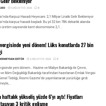
 Gelir Bekleniyor
ZAR3
6 AĞUSTOS 2026
0
'nda Karpuz Hasadı Heyecanı: 2,1 Milyar Liralık Gelir Bekleniyor
ı’nda karpuz hasadı başladı. Bu yıl 32 bin 786 dekarlık alanda
n üretim sayesinde kent ekonomisine 2,1...
vergisinde yeni dönem! Lüks konutlarda 27 bin
ği
BERMEYDAN EDITÖR
6 AĞUSTOS 2026
0
gisinde yeni dönem... Hazine ve Maliye Bakanlığı ile Çevre,
k ve İklim Değişikliği Bakanlığı tarafından hazırlanan Emlak Vergisi
enel Tebliği, Resmi Gazete'de yayımlanarak yürürlüğe girdi.
eyle,...
 haftalık yükseliş yüzde 6’yı aştı! Fiyatları
 taşıyan 3 kritik gelişme