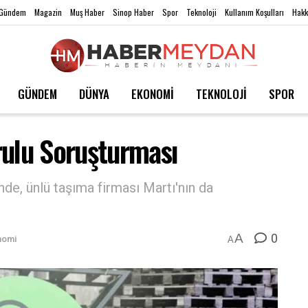
Gündem
Magazin
Muş Haber
Sinop Haber
Spor
Teknoloji
Kullanım Koşulları
Hakk
GÜNDEM
DÜNYA
EKONOMİ
TEKNOLOJİ
SPOR
rulu Soruşturması
nde, ünlü taşıma firması Martı'nın da
0
A
nomi
A