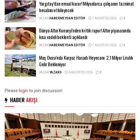
Yargıtay’dan emsal karar! Milyonlarca çalışanın tazminat
hesabını etkileyecek
YAZAR
HABERMEYDAN EDITÖR
7 AĞUSTOS 2026
0
Dünya Altın Konseyi’nden kritik rapor! Altın piyasasında
kısa vadeli beklenti açıklandı
YAZAR
HABERMEYDAN EDITÖR
7 AĞUSTOS 2026
0
Muş Ovası’nda Karpuz Hasadı Heyecanı: 2,1 Milyar Liralık
Gelir Bekleniyor
YAZAR
YAZAR3
6 AĞUSTOS 2026
0
Please
login
to join discussion
HABER
AKIŞI