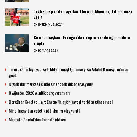
Trabzonspor’dan ayrılan Thomas Meunier, Lille’e imza
attı!
19 TEMMUZ 2024
Cumhurbaşkanı Erdoğan’dan depremzede öğrencilere
müjde
10 MAYIS 2023
Terörsüz Türkiye yasası teklifine onay! Çerçeve yasa Adalet Komisyonu’ndan
geçti
Diyarbakır merkezli 8 ilde siber zorbalık operasyonu!
8 Ağustos 2026 günlük burç yorumları
Bergüzar Korel ve Halit Ergenç’in aşk hikayesi yeniden gündemde!
Mine Tugay’dan estetik iddialarına olay yanıt!
Mustafa Sandal’dan Ronaldo iddiası