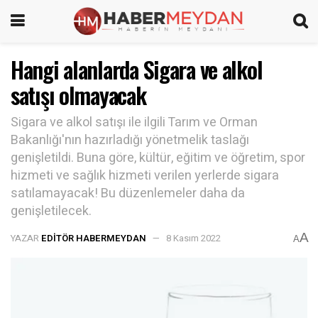
Hangi alanlarda Sigara ve alkol
satışı olmayacak
Sigara ve alkol satışı ile ilgili Tarım ve Orman
Bakanlığı'nın hazırladığı yönetmelik taslağı
genişletildi. Buna göre, kültür, eğitim ve öğretim, spor
hizmeti ve sağlık hizmeti verilen yerlerde sigara
satılamayacak! Bu düzenlemeler daha da
genişletilecek.
A
YAZAR
EDITÖR HABERMEYDAN
8 Kasım 2022
A