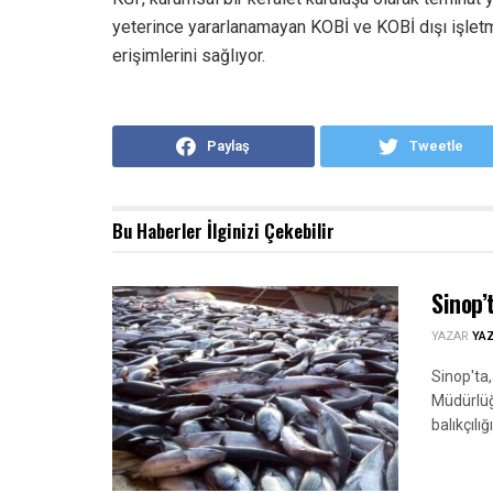
yeterince yararlanamayan KOBİ ve KOBİ dışı işletme
erişimlerini sağlıyor.
Paylaş
Tweetle
Bu Haberler
İlginizi Çekebilir
Sinop’
YAZAR
YA
Sinop'ta
Müdürlüğ
balıkçılı