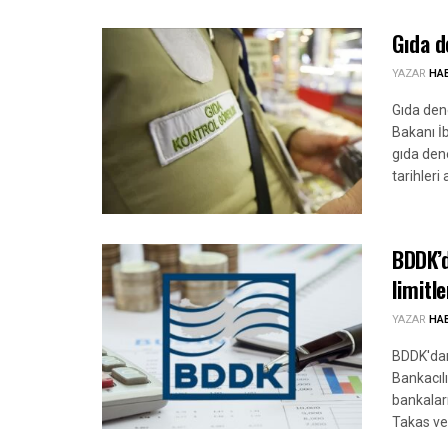
Gıda d
YAZAR
HA
Gıda den
Bakanı İ
gıda den
tarihleri 
BDDK’d
limitl
YAZAR
HA
BDDK'dan 
Bankacıl
bankaları
Takas ve