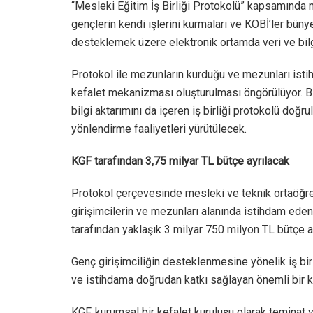
“Mesleki Eğitim İş Birliği Protokolü” kapsamında
gençlerin kendi işlerini kurmaları ve KOBİ’ler bün
desteklemek üzere elektronik ortamda veri ve bilg
Protokol ile mezunların kurduğu ve mezunları isti
kefalet mekanizması oluşturulması öngörülüyor. Bi
bilgi aktarımını da içeren iş birliği protokolü doğ
yönlendirme faaliyetleri yürütülecek.
KGF tarafından 3,75 milyar TL bütçe ayrılacak
Protokol çerçevesinde mesleki ve teknik ortaöğr
girişimcilerin ve mezunları alanında istihdam ede
tarafından yaklaşık 3 milyar 750 milyon TL bütçe a
Genç girişimciliğin desteklenmesine yönelik iş bir
ve istihdama doğrudan katkı sağlayan önemli bir 
KGF, kurumsal bir kefalet kuruluşu olarak teminat 