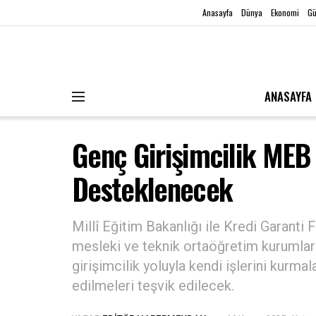
Anasayfa
Dünya
Ekonomi
G
ANASAYFA
Genç Girişimcilik MEB 
Desteklenecek
Millî Eğitim Bakanlığı ile Kredi Garanti
mesleki ve teknik ortaöğretim kurumlar
girişimcilik yoluyla kendi işlerini kurma
edilmeleri teşvik edilecek.