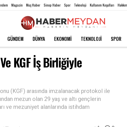
ündem
Magazin
Muş Haber
Sinop Haber
Spor
Teknoloji
Kullanım Koşulları
Hakkım
GÜNDEM
DÜNYA
EKONOMİ
TEKNOLOJİ
SPOR
Ve KGF İş Birliğiyle
 Fonu (KGF) arasında imzalanacak protokol ile
ından mezun olan 29 yaş ve altı gençlerin
ları ve mezuniyet alanlarında istihdam