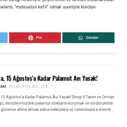
lerin, “müteselsil kefil” olmak suretiyle krediye
Pin
Gönder
ta, 15 Ağustos’a Kadar Palamut Avı Yasak!
ZAR3
5 AĞUSTOS 2026
0
, 15 Ağustos’a Kadar Palamut Avı Yasak! Sinop İl Tarım ve Orman
ü, denizlerimizdeki palamut stoklarını korumak ve sürdürülebilir
ğı güvence altına almak adına balıkçılara ve vatandaşlara önemli...