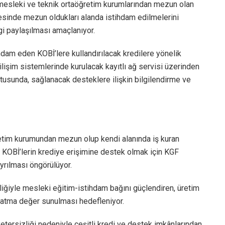
 mesleki ve teknik ortaöğretim kurumlarından mezun olan
yesinde mezun oldukları alanda istihdam edilmelerini
i paylaşılması amaçlanıyor.
hdam eden KOBİ’lere kullandırılacak kredilere yönelik
lişim sistemlerinde kurulacak kayıtlı ağ servisi üzerinden
rultusunda, sağlanacak desteklere ilişkin bilgilendirme ve
etim kurumundan mezun olup kendi alanında iş kuran
n KOBİ’lerin krediye erişimine destek olmak için KGF
yrılması öngörülüyor.
liğiyle mesleki eğitim-istihdam bağını güçlendiren, üretim
katma değer sunulması hedefleniyor.
yetersizliği nedeniyle çeşitli kredi ve destek imkânlarından