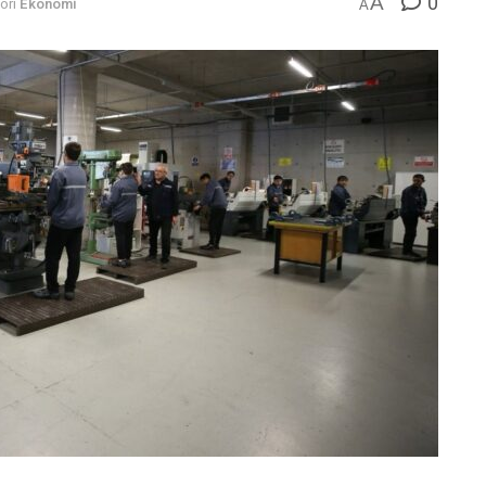
0
A
ori
Ekonomi
A