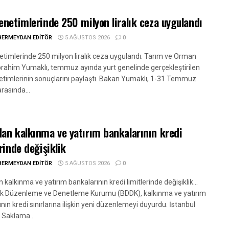
enetimlerinde 250 milyon liralık ceza uygulandı
BERMEYDAN EDITÖR
5 AĞUSTOS 2026
0
etimlerinde 250 milyon liralık ceza uygulandı. Tarım ve Orman
brahim Yumaklı, temmuz ayında yurt genelinde gerçekleştirilen
etimlerinin sonuçlarını paylaştı. Bakan Yumaklı, 1-31 Temmuz
arasında...
an kalkınma ve yatırım bankalarının kredi
erinde değişiklik
BERMEYDAN EDITÖR
5 AĞUSTOS 2026
0
kalkınma ve yatırım bankalarının kredi limitlerinde değişiklik...
ık Düzenleme ve Denetleme Kurumu (BDDK), kalkınma ve yatırım
nın kredi sınırlarına ilişkin yeni düzenlemeyi duyurdu. İstanbul
 Saklama...