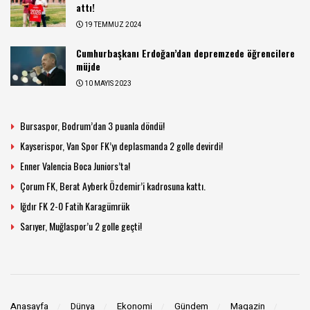
attı!
19 TEMMUZ 2024
Cumhurbaşkanı Erdoğan’dan depremzede öğrencilere
müjde
10 MAYIS 2023
Bursaspor, Bodrum’dan 3 puanla döndü!
Kayserispor, Van Spor FK’yı deplasmanda 2 golle devirdi!
Enner Valencia Boca Juniors’ta!
Çorum FK, Berat Ayberk Özdemir’i kadrosuna kattı.
Iğdır FK 2-0 Fatih Karagümrük
Sarıyer, Muğlaspor’u 2 golle geçti!
Anasayfa
Dünya
Ekonomi
Gündem
Magazin