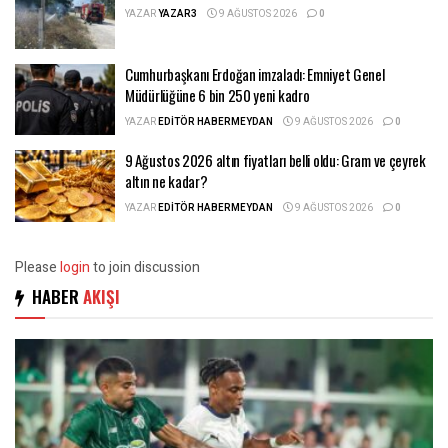
YAZAR
YAZAR3
9 AĞUSTOS 2026
0
Cumhurbaşkanı Erdoğan imzaladı: Emniyet Genel
Müdürlüğüne 6 bin 250 yeni kadro
YAZAR
EDITÖR HABERMEYDAN
9 AĞUSTOS 2026
0
9 Ağustos 2026 altın fiyatları belli oldu: Gram ve çeyrek
altın ne kadar?
YAZAR
EDITÖR HABERMEYDAN
9 AĞUSTOS 2026
0
Please
login
to join discussion
HABER
AKIŞI