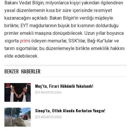
Bakanı Vedat Bilgin; milyonlarca kişiyi yakından ilgilendiren
yasal düzenlemenin kısa bir süre içerisinde resmiyet
kazanacağını açıkladı. Bakan Bilgin’in verdiği müjdeyle
birlikte; EYT mağdurlarının büyük bir kısmının doldurduğu
primler emekli maaşına dönüşebilecek. Uzun yıllar boyunca
sigorta
prim
i ödeyen memurlar, SSK’lılar, Bağ-Kur’lular ve
tarım sigortalılar; bu düzenlemeyle birlikte emeklilik hakkını
elde edebilecek.
BENZER
HABERLER
Muş’ta, Firari Hükümlü Yakalandı!
9 AĞUSTOS 2026
Sinop’ta, Otluk Alanda Korkutan Yangın!
9 AĞUSTOS 2026