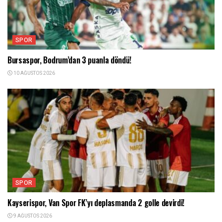
SPOR
Bursaspor, Bodrum’dan 3 puanla döndü!
10 AĞUSTOS 2026
SPOR
Kayserispor, Van Spor FK’yı deplasmanda 2 golle devirdi!
9 AĞUSTOS 2026