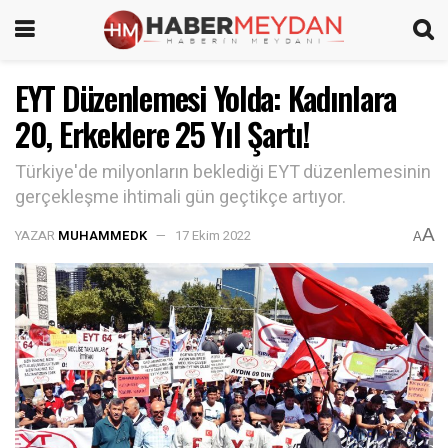
EYT Düzenlemesi Yolda: Kadınlara
20, Erkeklere 25 Yıl Şartı!
Türkiye'de milyonların beklediği EYT düzenlemesinin
gerçekleşme ihtimali gün geçtikçe artıyor.
A
YAZAR
MUHAMMEDK
17 Ekim 2022
A