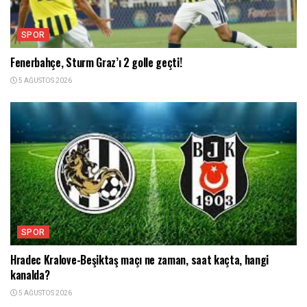
SPOR
Fenerbahçe, Sturm Graz’ı 2 golle geçti!
5 AĞUSTOS 2026
SPOR
Hradec Kralove-Beşiktaş maçı ne zaman, saat kaçta, hangi
kanalda?
5 AĞUSTOS 2026