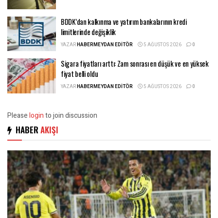
BDDK’dan kalkınma ve yatırım bankalarının kredi
limitlerinde değişiklik
YAZAR
HABERMEYDAN EDITÖR
5 AĞUSTOS 2026
0
Sigara fiyatları arttı: Zam sonrası en düşük ve en yüksek
fiyat belli oldu
YAZAR
HABERMEYDAN EDITÖR
5 AĞUSTOS 2026
0
Please
login
to join discussion
HABER
AKIŞI