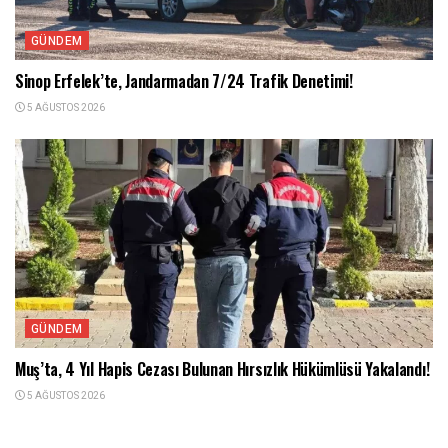
GÜNDEM
Sinop Erfelek’te, Jandarmadan 7/24 Trafik Denetimi!
5 AĞUSTOS 2026
GÜNDEM
Muş’ta, 4 Yıl Hapis Cezası Bulunan Hırsızlık Hükümlüsü Yakalandı!
5 AĞUSTOS 2026