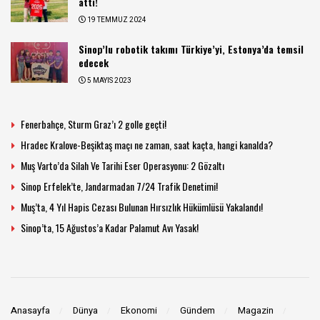
attı!
19 TEMMUZ 2024
Sinop’lu robotik takımı Türkiye’yi, Estonya’da temsil
edecek
5 MAYIS 2023
Fenerbahçe, Sturm Graz’ı 2 golle geçti!
Hradec Kralove-Beşiktaş maçı ne zaman, saat kaçta, hangi kanalda?
Muş Varto’da Silah Ve Tarihi Eser Operasyonu: 2 Gözaltı
Sinop Erfelek’te, Jandarmadan 7/24 Trafik Denetimi!
Muş’ta, 4 Yıl Hapis Cezası Bulunan Hırsızlık Hükümlüsü Yakalandı!
Sinop’ta, 15 Ağustos’a Kadar Palamut Avı Yasak!
Anasayfa
Dünya
Ekonomi
Gündem
Magazin