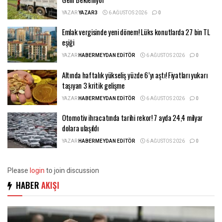
YAZAR
YAZAR3
6 AĞUSTOS 2026
0
Emlak vergisinde yeni dönem! Lüks konutlarda 27 bin TL
eşiği
YAZAR
HABERMEYDAN EDITÖR
6 AĞUSTOS 2026
0
Altında haftalık yükseliş yüzde 6’yı aştı! Fiyatları yukarı
taşıyan 3 kritik gelişme
YAZAR
HABERMEYDAN EDITÖR
6 AĞUSTOS 2026
0
Otomotiv ihracatında tarihi rekor! 7 ayda 24,4 milyar
dolara ulaşıldı
YAZAR
HABERMEYDAN EDITÖR
6 AĞUSTOS 2026
0
Please
login
to join discussion
HABER
AKIŞI