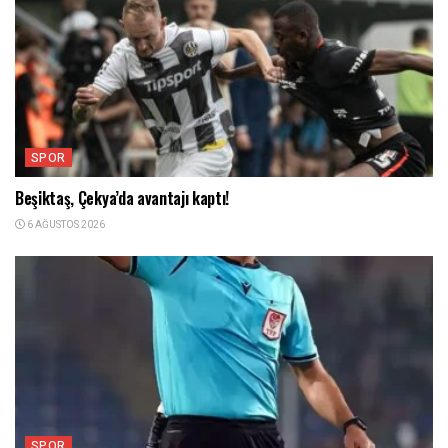
SPOR
Beşiktaş, Çekya’da avantajı kaptı!
6 AĞUSTOS 2026
SPOR