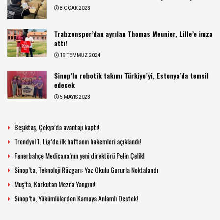
8 OCAK 2023
Trabzonspor’dan ayrılan Thomas Meunier, Lille’e imza
attı!
19 TEMMUZ 2024
Sinop’lu robotik takımı Türkiye’yi, Estonya’da temsil
edecek
5 MAYIS 2023
Beşiktaş, Çekya’da avantajı kaptı!
Trendyol 1. Lig’de ilk haftanın hakemleri açıklandı!
Fenerbahçe Medicana’nın yeni direktörü Pelin Çelik!
Sinop’ta, Teknoloji Rüzgarı: Yaz Okulu Gururla Noktalandı
Muş’ta, Korkutan Mezra Yangını!
Sinop’ta, Yükümlülerden Kamuya Anlamlı Destek!