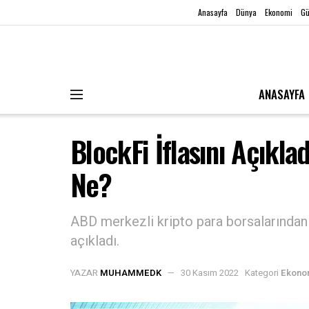
Anasayfa
Dünya
Ekonomi
G
ANASAYFA
BlockFi İflasını Açıklad
Ne?
ABD merkezli kripto para borsalarından 
açıkladı.
YAZAR
MUHAMMEDK
30 Kasım 2022
Kategori
Ekono