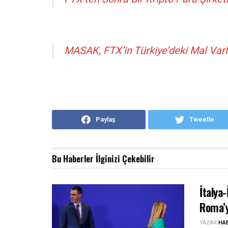
MASAK, FTX’in Türkiye’deki Mal Varlı
Paylaş
Tweetle
Bu Haberler
İlginizi Çekebilir
İtalya
Roma’y
YAZAR
HA