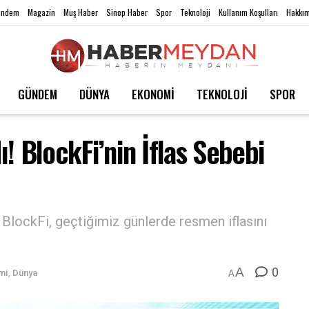
ündem
Magazin
Muş Haber
Sinop Haber
Spor
Teknoloji
Kullanım Koşulları
Hakkım
GÜNDEM
DÜNYA
EKONOMİ
TEKNOLOJİ
SPOR
ı! BlockFi’nin İflas Sebebi
BlockFi, geçtiğimiz günlerde resmen iflasını
0
A
mi
,
Dünya
A