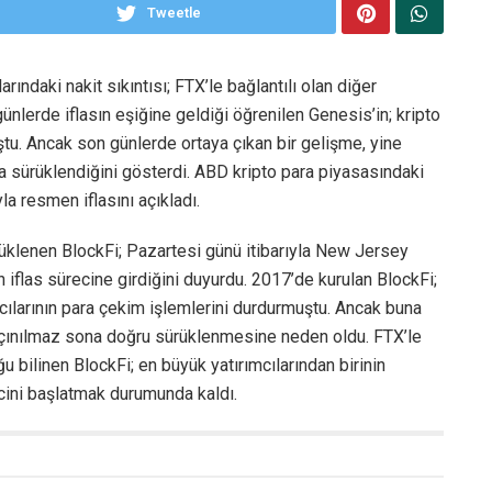
Tweetle
rındaki nakit sıkıntısı; FTX’le bağlantılı olan diğer
ünlerde iflasın eşiğine geldiği öğrenilen Genesis’in; kripto
tu. Ancak son günlerde ortaya çıkan bir gelişme, yine
asa sürüklendiğini gösterdi. ABD kripto para piyasasındaki
la resmen iflasını açıkladı.
ürüklenen BlockFi; Pazartesi günü itibarıyla New Jersey
iflas sürecine girdiğini duyurdu. 2017’de kurulan BlockFi;
ımcılarının para çekim işlemlerini durdurmuştu. Ancak buna
açınılmaz sona doğru sürüklenmesine neden oldu. FTX’le
u bilinen BlockFi; en büyük yatırımcılarından birinin
ecini başlatmak durumunda kaldı.