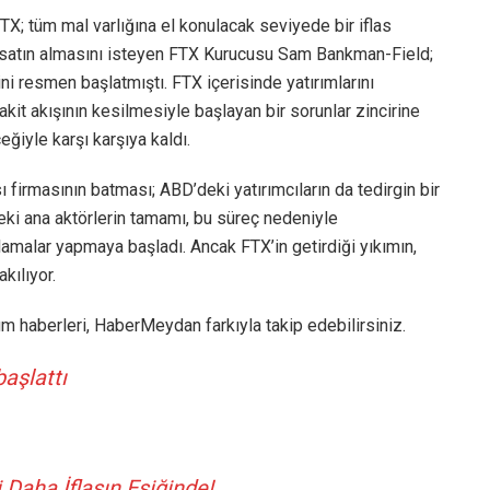
 FTX; tüm mal varlığına el konulacak seviyede bir iflas
ayı satın almasını isteyen FTX Kurucusu Sam Bankman-Field;
ni resmen başlatmıştı. FTX içerisinde yatırımlarını
kit akışının kesilmesiyle başlayan bir sorunlar zincirine
eğiyle karşı karşıya kaldı.
ı firmasının batması; ABD’deki yatırımcıların da tedirgin bir
ki ana aktörlerin tamamı, bu süreç nedeniyle
lamalar yapmaya başladı. Ancak FTX’in getirdiği yıkımın,
kılıyor.
üm haberleri, HaberMeydan farkıyla takip edebilirsiniz.
başlattı
 Daha İflasın Eşiğinde!