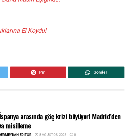
klarına El Koydu!
Pin
Gönder
-İspanya arasında göç krizi büyüyor! Madrid’den
a misilleme
BERMEYDAN EDITÖR
8 AĞUSTOS 2026
0