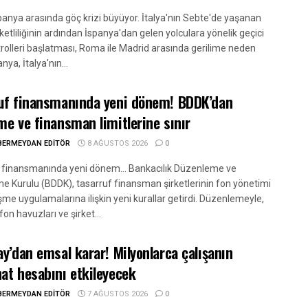
spanya arasında göç krizi büyüyor. İtalya'nın Sebte'de yaşanan
etliliğinin ardından İspanya'dan gelen yolculara yönelik geçici
trolleri başlatması, Roma ile Madrid arasında gerilime neden
nya, İtalya'nın...
uf finansmanında yeni dönem! BDDK’dan
me ve finansman limitlerine sınır
BERMEYDAN EDITÖR
8 AĞUSTOS 2026
0
 finansmanında yeni dönem... Bankacılık Düzenleme ve
e Kurulu (BDDK), tasarruf finansman şirketlerinin fon yönetimi
me uygulamalarına ilişkin yeni kurallar getirdi. Düzenlemeyle,
fon havuzları ve şirket...
ay’dan emsal karar! Milyonlarca çalışanın
at hesabını etkileyecek
BERMEYDAN EDITÖR
7 AĞUSTOS 2026
0