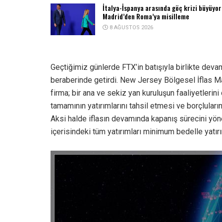
İtalya-İspanya arasında göç krizi büyüyor
Madrid’den Roma’ya misilleme
8 AĞUSTOS 2026
Geçtiğimiz günlerde FTX’in batışıyla birlikte deva
beraberinde getirdi. New Jersey Bölgesel İflas M
firma; bir ana ve sekiz yan kuruluşun faaliyetlerini 
tamamının yatırımlarını tahsil etmesi ve borçlular
Aksi halde iflasın devamında kapanış sürecini yö
içerisindeki tüm yatırımları minimum bedelle yatı