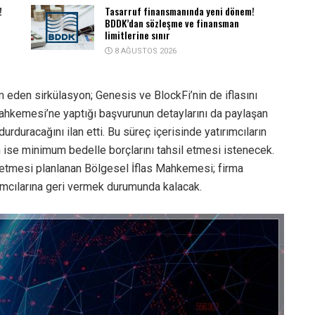
!
Tasarruf finansmanında yeni dönem!
BDDK’dan sözleşme ve finansman
limitlerine sınır
8 AĞUSTOS 2026
m eden sirkülasyon; Genesis ve BlockFi’nin de iflasını
ahkemesi’ne yaptığı başvurunun detaylarını da paylaşan
durduracağını ilan etti. Bu süreç içerisinde yatırımcıların
ın ise minimum bedelle borçlarını tahsil etmesi istenecek.
netmesi planlanan Bölgesel İflas Mahkemesi; firma
rımcılarına geri vermek durumunda kalacak.