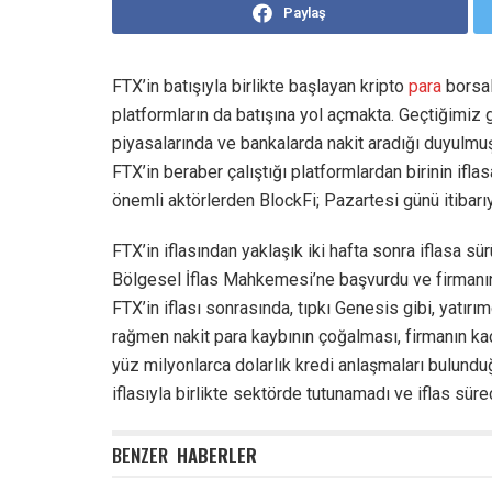
Paylaş
FTX’in batışıyla birlikte başlayan kripto
para
borsala
platformların da batışına yol açmakta. Geçtiğimiz g
piyasalarında ve bankalarda nakit aradığı duyulmuş
FTX’in beraber çalıştığı platformlardan birinin ifl
önemli aktörlerden BlockFi; Pazartesi günü itibarıy
FTX’in iflasından yaklaşık iki hafta sonra iflasa s
Bölgesel İflas Mahkemesi’ne başvurdu ve firmanın 
FTX’in iflası sonrasında, tıpkı Genesis gibi, yatır
rağmen nakit para kaybının çoğalması, firmanın k
yüz milyonlarca dolarlık kredi anlaşmaları bulunduğ
iflasıyla birlikte sektörde tutunamadı ve iflas sür
BENZER
HABERLER