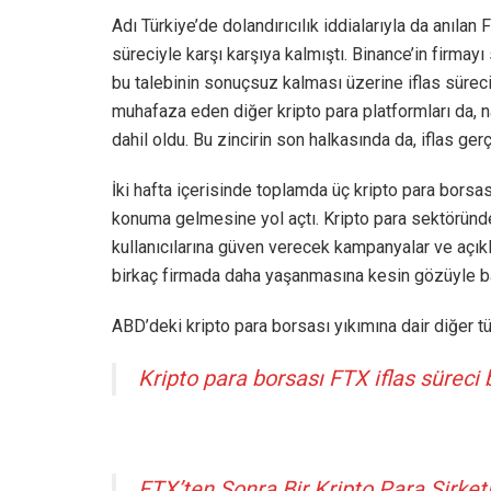
Adı Türkiye’de dolandırıcılık iddialarıyla da anılan
süreciyle karşı karşıya kalmıştı. Binance’in firm
bu talebinin sonuçsuz kalması üzerine iflas süreci
muhafaza eden diğer kripto para platformları da, na
dahil oldu. Bu zincirin son halkasında da, iflas gerç
İki hafta içerisinde toplamda üç kripto para borsas
konuma gelmesine yol açtı. Kripto para sektöründe
kullanıcılarına güven verecek kampanyalar ve açık
birkaç firmada daha yaşanmasına kesin gözüyle ba
ABD’deki kripto para borsası yıkımına dair diğer t
Kripto para borsası FTX iflas süreci 
FTX’ten Sonra Bir Kripto Para Şirketi