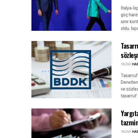
İtalya-İ
göç harek
sınır kon
oldu. İspa
Tasarr
sözleş
YAZAR
HA
Tasarruf
Denetlem
ve sözleş
tasarruf 
Yargıt
tazmin
YAZAR
HA