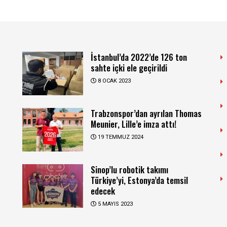
İstanbul’da 2022’de 126 ton
sahte içki ele geçirildi
8 OCAK 2023
Trabzonspor’dan ayrılan Thomas
Meunier, Lille’e imza attı!
19 TEMMUZ 2024
Sinop’lu robotik takımı
Türkiye’yi, Estonya’da temsil
edecek
5 MAYIS 2023