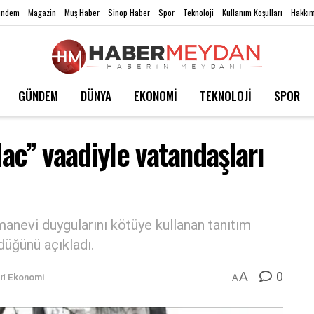
ündem
Magazin
Muş Haber
Sinop Haber
Spor
Teknoloji
Kullanım Koşulları
Hakkım
GÜNDEM
DÜNYA
EKONOMİ
TEKNOLOJİ
SPOR
ac” vaadiyle vatandaşları
 manevi duygularını kötüye kullanan tanıtım
rdüğünü açıkladı.
0
A
ri
Ekonomi
A