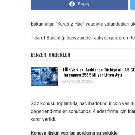
Paylaş
Bakanlıktan “Kurasız Hac” vaadiyle vatandaşları al
Ticaret Bakanlığı bünyesinde faaliyet gösteren Rekl
BENZER
HABERLER
TÜİK Verileri Açıklandı: Türkiye’nin AR-GE
Harcaması 253,5 Milyar Lirayı Aştı
6 AĞUSTOS 2026
Söz konusu toplantıda, hac ibadetine ilişkin yanılt
değerlendirmeler sonucunda, 4 adet firma için id
karar verildi.
Konuya ilişkin yapılan açıklama şu şekilde: