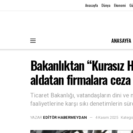
Anasayfa
Dünya
Ekonomi
G
ANASAYFA
Bakanlıktan “Kurasız H
aldatan firmalara ceza
Ticaret Bakanlığı, vatandaşların dini ve
faaliyetlerine karşı sıkı denetimlerin sü
YAZAR
EDITÖR HABERMEYDAN
4 Kasım 2025
Katego