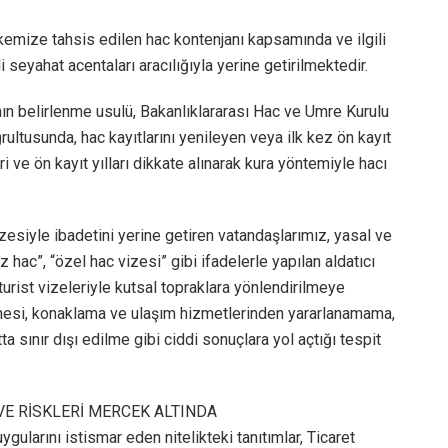
lkemize tahsis edilen hac kontenjanı kapsamında ve ilgili
seyahat acentaları aracılığıyla yerine getirilmektedir.
ının belirlenme usulü, Bakanlıklararası Hac ve Umre Kurulu
ğrultusunda, hac kayıtlarını yenileyen veya ilk kez ön kayıt
i ve ön kayıt yılları dikkate alınarak kura yöntemiyle hacı
zesiyle ibadetini yerine getiren vatandaşlarımız, yasal ve
z hac”, “özel hac vizesi” gibi ifadelerle yapılan aldatıcı
turist vizeleriyle kutsal topraklara yönlendirilmeye
emesi, konaklama ve ulaşım hizmetlerinden yararlanamama,
 sınır dışı edilme gibi ciddi sonuçlara yol açtığı tespit
 VE RİSKLERİ MERCEK ALTINDA
ularını istismar eden nitelikteki tanıtımlar, Ticaret