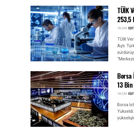
TÜİK V
253,5 
YAZAR
ED
TÜİK Veri
Aştı. Tür
sürdürüy
"Merkezi
Borsa 
13 Bin
YAZAR
ED
Borsa İs
Yükseldi
yükselişl