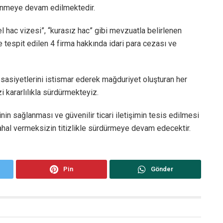
elenmeye devam edilmektedir.
l hac vizesi”, “kurasız hac” gibi mevzuatla belirlenen
le tespit edilen 4 firma hakkında idari para cezası ve
assasiyetlerini istismar ederek mağduriyet oluşturan her
i kararlılıkla sürdürmekteyiz.
in sağlanması ve güvenilir ticari iletişimin tesis edilmesi
mahal vermeksizin titizlikle sürdürmeye devam edecektir.
Pin
Gönder