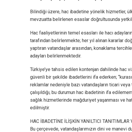
Bilindiği üzere, hac ibadetine yönelik hizmetler, ü
mevzuatta belirlenen esaslar doğrultusunda yetkili 
Hac faaliyetlerinin temel esasları ile hacı adaylar
tarafından belirlenmekte; her yıl alınan kararlar do
yaptıran vatandaşlar arasından, konaklama tercihler
adayları belirlenmektedir.
Türkiye’ye tahsis edilen kontenjan dahilinde hac vi
güvenli bir şekilde ibadetlerini ifa ederken; “kurası
reklamlar nedeniyle bazı vatandaşların ticari veya 
çalışıldığı, bu durumun hac ibadetinin ifa edilem
sağlık hizmetlerinde mağduriyet yaşanması ve hatta
edilmiştir.
HAC İBADETİNE İLİŞKİN YANILTICI TANITIMLAR
Bu çerçevede, vatandaşlarımızın dini ve manevi duyg