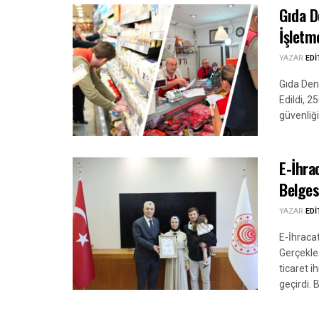
Gıda D
İşletm
YAZAR
ED
Gıda Den
Edildi, 2
güvenliğ
E-İhra
Belges
YAZAR
ED
E-İhraca
Gerçekleş
ticaret i
geçirdi. 