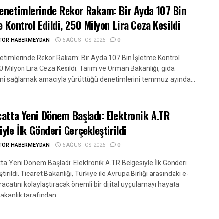
enetimlerinde Rekor Rakam: Bir Ayda 107 Bin
e Kontrol Edildi, 250 Milyon Lira Ceza Kesildi
ITÖR HABERMEYDAN
6 AĞUSTOS 2026
0
etimlerinde Rekor Rakam: Bir Ayda 107 Bin İşletme Kontrol
50 Milyon Lira Ceza Kesildi. Tarım ve Orman Bakanlığı, gıda
ini sağlamak amacıyla yürüttüğü denetimlerini temmuz ayında...
catta Yeni Dönem Başladı: Elektronik A.TR
iyle İlk Gönderi Gerçekleştirildi
ITÖR HABERMEYDAN
6 AĞUSTOS 2026
0
tta Yeni Dönem Başladı: Elektronik A.TR Belgesiyle İlk Gönderi
tirildi. Ticaret Bakanlığı, Türkiye ile Avrupa Birliği arasındaki e-
hracatını kolaylaştıracak önemli bir dijital uygulamayı hayata
Bakanlık tarafından...