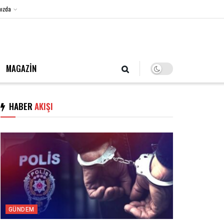
ızda
6 Ağustos 2026, Perşembe
MAGAZİN
HABER
AKIŞI
GÜNDEM