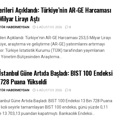
erileri Açıklandı: Türkiye’nin AR-GE Harcaması
Milyar Lirayı Aştı
ITÖR HABERMEYDAN
6 AĞUSTOS 2026
0
leri Açıklandı: Türkiye'nin AR-GE Harcaması 253,5 Milyar Lirayı
kiye, araştırma ve geliştirme (AR-GE) yatırımlarını artırmayı
or. Türkiye İstatistik Kurumu (TÜİK) tarafından yayımlanan
 Yönetim Bütçesinden Araştırma...
İstanbul Güne Artıda Başladı: BIST 100 Endeksi
 728 Puana Yükseldi
ITÖR HABERMEYDAN
6 AĞUSTOS 2026
0
tanbul Güne Artıda Başladı: BIST 100 Endeksi 13 Bin 728 Puana
. lıcılı seyirle tamamlayan BIST 100 endeksi, günü yüzde 0,11
e 13.703,13 puandan kapatmıştı. Bankacılık Endeksi...