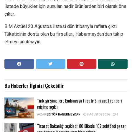
listede büyükler için sunulan nadir ürünlerden biri olarak öne
çıkar.
BİM Aktüel 23 Ağustos listesi dün itibarıyla raflara çıktı.
Tüketicinin dostu olan bu fırsatları, Habermeydan’dan takip
etmeyi unutmayın.
Bu Haberler
İlginizi Çekebilir
Türk girişimcilere Endonezya fırsatı: E-ihracat rehberi
erişime açıldı
YAZAR
EDITÖR HABERMEYDAN
9 AĞUSTOS 2026
0
Ticaret Bakanlığı açıkladı: 80 ülkede 107 sektörel pazar