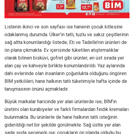
Listenin ikinci ve son sayfası ise hanenin çocuk kitlesine
odaklanmış durumda. Ülker’in tatlı, tuzlu ve sakız çeşitlerinin
sağ altta konumlandığı listede; Eti ve Tadelle’nin ürünleri de
ön plana çıkmakta. Ev içerisinde tüketilen atıştırmalıklar
olarak bilinen bisküvi, gofret gibi ürünler; en üst sırada yer
alan çay ve kahveyle birlikte konumlandırıldı. Yaz aylarında
dahi evlerinde olan insanların çoğunlukta olduğunu öngören
BİM yetkilileri; hane halkının tatlı tüketimiyle hafta içinde de
tanışmasının önünü açmaktadır.
Büyük markalar haricinde yer alan ürünlerde ise; BİM’in
üretimi olan kurabiyeler ve farklı firmalardan fındık kremaları
bulunmakta. Bu ürünlerle de hane halkının tatlı isteğinin
giderildiği net bir şekilde görülmekte. Sağ üstte yer alan
sade soda seçeneği ise; çocukların ön planda olduğu bu