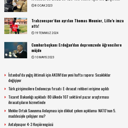
8 OCAK 2023
Trabzonspor’dan ayrılan Thomas Meunier, Lille’e imza
attı!
19 TEMMUZ 2024
Cumhurbaşkanı Erdoğan’dan depremzede öğrencilere
müjde
10 MAYIS 2023
İstanbul’da yağış ihtimali için AKOM’dan yeni hafta raporu: Sıcaklıklar
değişiyor
Türk girişimcilere Endonezya fırsatı: E-ihracat rehberi erişime açıldı
Ticaret Bakanlığı açıkladı: 80 ülkede 107 sektörel pazar araştırması
ihracatçıların hizmetinde
Mekke Ortak Savunma Anlaşması için dikkat çeken açıklama: NATO’nun 5.
maddesiyle çelişiyor mu?
Antalyaspor 4-3 Keçiörengücü