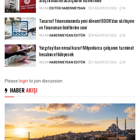
araştırması ihracatçıların hizmetinde
YAZAR
EDITÖR HABERMEYDAN
9 AĞUSTOS 2026
0
Tasarruf finansmanında yeni dönem! BDDK’dan sözleşme
ve finansman limitlerine sınır
YAZAR
HABERMEYDAN EDITÖR
8 AĞUSTOS 2026
0
Yargıtay’dan emsal karar! Milyonlarca çalışanın tazminat
hesabını etkileyecek
YAZAR
HABERMEYDAN EDITÖR
7 AĞUSTOS 2026
0
Please
login
to join discussion
HABER
AKIŞI