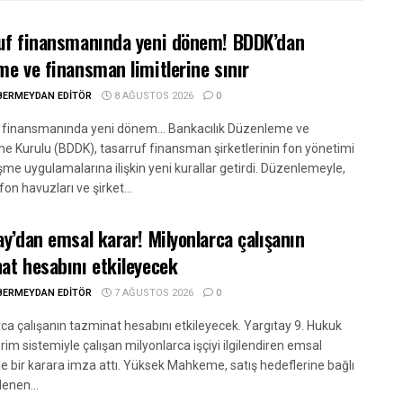
uf finansmanında yeni dönem! BDDK’dan
me ve finansman limitlerine sınır
BERMEYDAN EDITÖR
8 AĞUSTOS 2026
0
 finansmanında yeni dönem... Bankacılık Düzenleme ve
e Kurulu (BDDK), tasarruf finansman şirketlerinin fon yönetimi
me uygulamalarına ilişkin yeni kurallar getirdi. Düzenlemeyle,
fon havuzları ve şirket...
ay’dan emsal karar! Milyonlarca çalışanın
at hesabını etkileyecek
BERMEYDAN EDITÖR
7 AĞUSTOS 2026
0
rca çalışanın tazminat hesabını etkileyecek. Yargıtay 9. Hukuk
prim sistemiyle çalışan milyonlarca işçiyi ilgilendiren emsal
de bir karara imza attı. Yüksek Mahkeme, satış hedeflerine bağlı
enen...