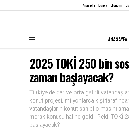
Anasayfa
Dünya
Ekonomi
G
ANASAYFA
2025 TOKİ 250 bin sosy
zaman başlayacak?
Türkiye’de dar ve orta gelirli vatandaşla
konut projesi, milyonlarca kişi tarafınd
vatandaşların konut sahibi olmasını ama
merak konusu haline geldi. Peki, TOKİ 2
başlayacak?