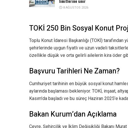
limitlerine sınır
8 AĞUSTOS 2026
TOKİ 250 Bin Sosyal Konut Proj
Toplu Konut İdaresi Başkanlığı (TOKİ) tarafından yü
şehirlerinde uygun fiyatlı ve uzun vadeli taksitler
özellikle düşük ve orta gelirli ailelerin kira öder gi
Başvuru Tarihleri Ne Zaman?
Cumhuriyet tarihinin en büyük sosyal konut hamles
aylarında başlaması bekleniyor. TOKİ, inşaat, alty
Kasım’da başladı ve bu süreç Haziran 2025’e kad
Bakan Kurum’dan Açıklama
Çevre, Şehircilik ve İklim Değişikliği Bakanı Mura