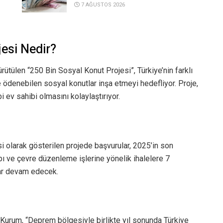
7 AĞUSTOS 2026
esi Nedir?
rütülen “250 Bin Sosyal Konut Projesi”, Türkiye’nin farklı
le ödenebilen sosyal konutlar inşa etmeyi hedefliyor. Proje,
bi ev sahibi olmasını kolaylaştırıyor.
i olarak gösterilen projede başvurular, 2025’in son
apı ve çevre düzenleme işlerine yönelik ihalelere 7
ar devam edecek.
t Kurum, “Deprem bölgesiyle birlikte yıl sonunda Türkiye