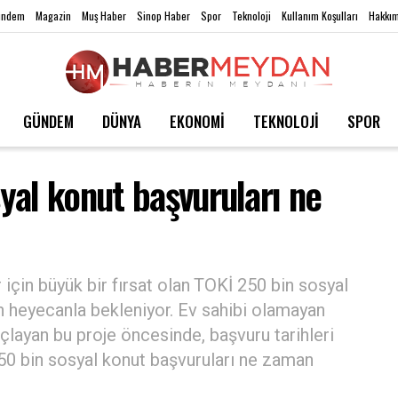
ündem
Magazin
Muş Haber
Sinop Haber
Spor
Teknoloji
Kullanım Koşulları
Hakkım
GÜNDEM
DÜNYA
EKONOMİ
TEKNOLOJİ
SPOR
al konut başvuruları ne
r için büyük bir fırsat olan TOKİ 250 bin sosyal
an heyecanla bekleniyor. Ev sahibi olamayan
çlayan bu proje öncesinde, başvuru tarihleri
50 bin sosyal konut başvuruları ne zaman