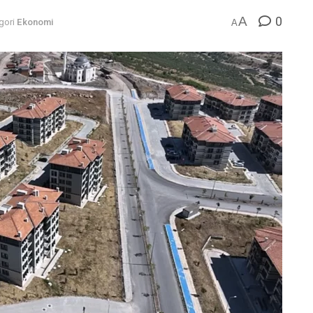
0
A
gori
Ekonomi
A