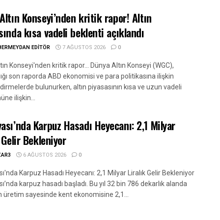
Altın Konseyi’nden kritik rapor! Altın
sında kısa vadeli beklenti açıklandı
BERMEYDAN EDITÖR
7 AĞUSTOS 2026
0
ın Konseyi'nden kritik rapor... Dünya Altın Konseyi (WGC),
ğı son raporda ABD ekonomisi ve para politikasına ilişkin
dirmelerde bulunurken, altın piyasasının kısa ve uzun vadeli
e ilişkin...
ası’nda Karpuz Hasadı Heyecanı: 2,1 Milyar
 Gelir Bekleniyor
ZAR3
6 AĞUSTOS 2026
0
'nda Karpuz Hasadı Heyecanı: 2,1 Milyar Liralık Gelir Bekleniyor
ı’nda karpuz hasadı başladı. Bu yıl 32 bin 786 dekarlık alanda
n üretim sayesinde kent ekonomisine 2,1...