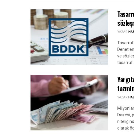
Tasarr
sözleş
YAZAR
HA
Tasarruf
Denetlem
ve sözleş
tasarruf 
Yargıt
tazmin
YAZAR
HA
Milyonla
Dairesi, 
niteliğin
olarak öd