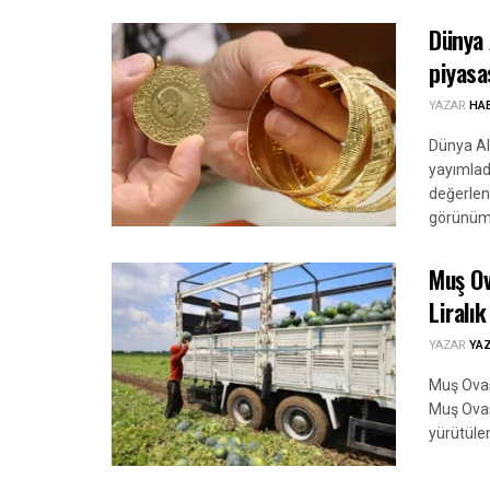
Dünya 
piyasa
YAZAR
HA
Dünya Alt
yayımladı
değerlen
görünümün
Muş Ov
Liralık
YAZAR
YA
Muş Ovası
Muş Ovas
yürütüle