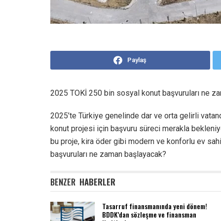
Paylaş
2025 TOKİ 250 bin sosyal konut başvuruları ne z
2025’te Türkiye genelinde dar ve orta gelirli vata
konut projesi için başvuru süreci merakla bekleni
bu proje, kira öder gibi modern ve konforlu ev sa
başvuruları ne zaman başlayacak?
BENZER
HABERLER
Tasarruf finansmanında yeni dönem!
BDDK’dan sözleşme ve finansman