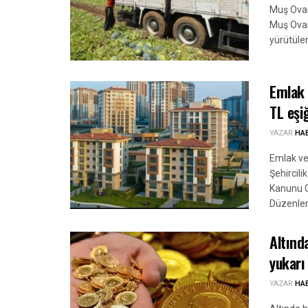
Muş Ovası
Muş Ovas
yürütüle
Emlak 
TL eşi
YAZAR
HA
Emlak ver
Şehircili
Kanunu G
Düzenlem
Altında
yukarı
YAZAR
HA