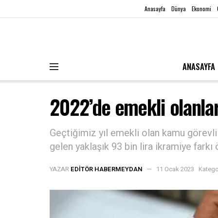
Anasayfa
Dünya
Ekonomi
ANASAYFA
2022’de emekli olanla
Geçtiğimiz yıl emekli olan kamu görev
gelen yaklaşık 93 bin lira ikramiye fark
YAZAR
EDITÖR HABERMEYDAN
11 Ocak 2023
Katego