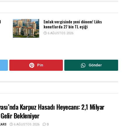
1
Emlak vergisinde yeni dönem! Lüks
konutlarda 27 bin TL eşiği
6 AĞUSTOS 2026
Pin
Gönder
ası’nda Karpuz Hasadı Heyecanı: 2,1 Milyar
 Gelir Bekleniyor
ZAR3
6 AĞUSTOS 2026
0