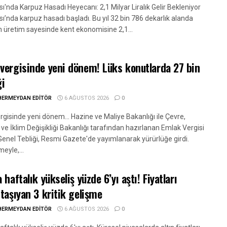
'nda Karpuz Hasadı Heyecanı: 2,1 Milyar Liralık Gelir Bekleniyor
ı’nda karpuz hasadı başladı. Bu yıl 32 bin 786 dekarlık alanda
n üretim sayesinde kent ekonomisine 2,1...
vergisinde yeni dönem! Lüks konutlarda 27 bin
ği
BERMEYDAN EDITÖR
6 AĞUSTOS 2026
0
gisinde yeni dönem... Hazine ve Maliye Bakanlığı ile Çevre,
k ve İklim Değişikliği Bakanlığı tarafından hazırlanan Emlak Vergisi
enel Tebliği, Resmi Gazete'de yayımlanarak yürürlüğe girdi.
eyle,...
 haftalık yükseliş yüzde 6’yı aştı! Fiyatları
 taşıyan 3 kritik gelişme
BERMEYDAN EDITÖR
6 AĞUSTOS 2026
0