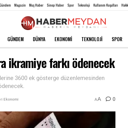
Gündem
Magazin
Muş Haber
Sinop Haber
Spor
Teknoloji
Kullanım Koşulları
Hakk
GÜNDEM
DÜNYA
EKONOMİ
TEKNOLOJİ
SPOR
ra ikramiye farkı ödenecek
lilerine 3600 ek gösterge düzenlemesinden
ı ödenecek.
0
A
ri
Ekonomi
A