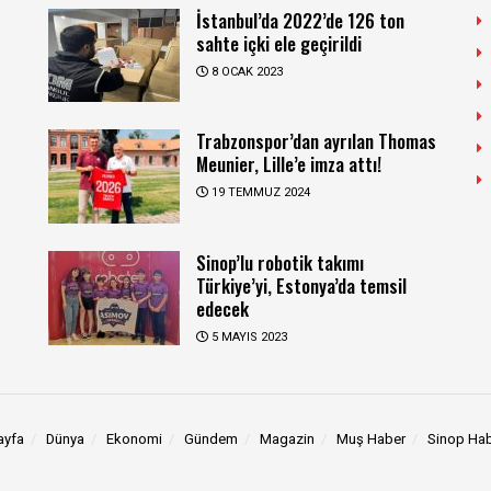
İstanbul’da 2022’de 126 ton
sahte içki ele geçirildi
8 OCAK 2023
Trabzonspor’dan ayrılan Thomas
Meunier, Lille’e imza attı!
19 TEMMUZ 2024
Sinop’lu robotik takımı
Türkiye’yi, Estonya’da temsil
edecek
5 MAYIS 2023
ayfa
Dünya
Ekonomi
Gündem
Magazin
Muş Haber
Sinop Ha