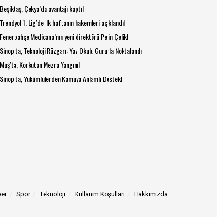
Beşiktaş, Çekya’da avantajı kaptı!
Trendyol 1. Lig’de ilk haftanın hakemleri açıklandı!
Fenerbahçe Medicana’nın yeni direktörü Pelin Çelik!
Sinop’ta, Teknoloji Rüzgarı: Yaz Okulu Gururla Noktalandı
Muş’ta, Korkutan Mezra Yangını!
Sinop’ta, Yükümlülerden Kamuya Anlamlı Destek!
ber
Spor
Teknoloji
Kullanım Koşulları
Hakkımızda