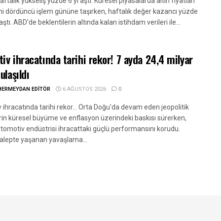
aftalık yükseliş yüzde 6'yı aştı. Küresel piyasalarda altın fiyatları
ini dördüncü işlem gününe taşırken, haftalık değer kazancı yüzde
aştı. ABD'de beklentilerin altında kalan istihdam verileri ile...
iv ihracatında tarihi rekor! 7 ayda 24,4 milyar
ulaşıldı
BERMEYDAN EDITÖR
6 AĞUSTOS 2026
0
ihracatında tarihi rekor... Orta Doğu'da devam eden jeopolitik
erin küresel büyüme ve enflasyon üzerindeki baskısı sürerken,
otomotiv endüstrisi ihracattaki güçlü performansını korudu.
talepte yaşanan yavaşlama...