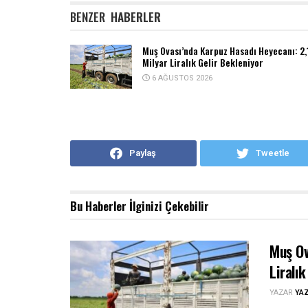
BENZER
HABERLER
Muş Ovası’nda Karpuz Hasadı Heyecanı: 2,
Milyar Liralık Gelir Bekleniyor
6 AĞUSTOS 2026
Paylaş
Tweetle
Bu Haberler
İlginizi Çekebilir
Muş Ov
Liralık
YAZAR
YA