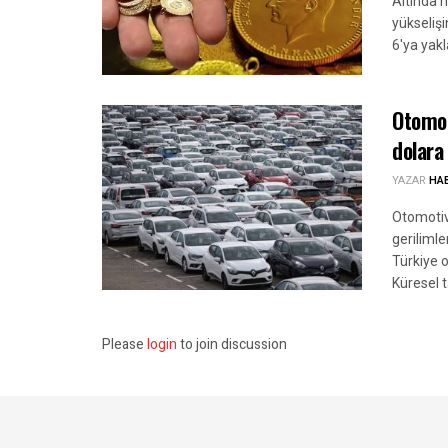
Altında h
yükseliş
6'ya yakl
Otomot
dolara 
YAZAR
HA
Otomotiv 
geriliml
Türkiye 
Küresel 
Please
login
to join discussion