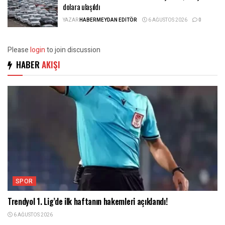
dolara ulaşıldı
YAZAR
HABERMEYDAN EDITÖR
6 AĞUSTOS 2026
0
Please
login
to join discussion
HABER
AKIŞI
SPOR
Trendyol 1. Lig’de ilk haftanın hakemleri açıklandı!
6 AĞUSTOS 2026