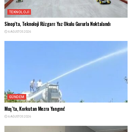
TEKNOLOJI
Sinop’ta, Teknoloji Rüzgarı: Yaz Okulu Gururla Noktalandı
6 AĞUSTOS 2026
GÜNDEM
Muş’ta, Korkutan Mezra Yangını!
6 AĞUSTOS 2026