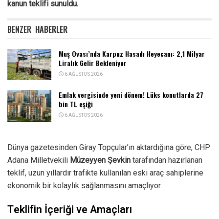
kanun teklifi sunuldu.
BENZER
HABERLER
Muş Ovası’nda Karpuz Hasadı Heyecanı: 2,1 Milyar
Liralık Gelir Bekleniyor
6 AĞUSTOS 2026
Emlak vergisinde yeni dönem! Lüks konutlarda 27
bin TL eşiği
6 AĞUSTOS 2026
Dünya gazetesinden Giray Topçular’ın aktardığına göre, CHP
Adana Milletvekili
Müzeyyen Şevkin
tarafından hazırlanan
teklif, uzun yıllardır trafikte kullanılan eski araç sahiplerine
ekonomik bir kolaylık sağlanmasını amaçlıyor.
Teklifin İçeriği ve Amaçları