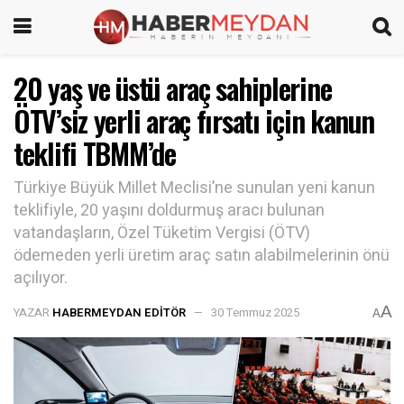
20 yaş ve üstü araç sahiplerine
ÖTV’siz yerli araç fırsatı için kanun
teklifi TBMM’de
Türkiye Büyük Millet Meclisi’ne sunulan yeni kanun
teklifiyle, 20 yaşını doldurmuş aracı bulunan
vatandaşların, Özel Tüketim Vergisi (ÖTV)
ödemeden yerli üretim araç satın alabilmelerinin önü
açılıyor.
A
YAZAR
HABERMEYDAN EDITÖR
30 Temmuz 2025
A