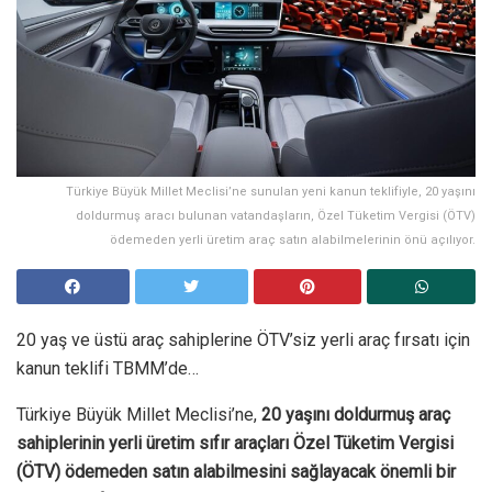
Türkiye Büyük Millet Meclisi’ne sunulan yeni kanun teklifiyle, 20 yaşını
doldurmuş aracı bulunan vatandaşların, Özel Tüketim Vergisi (ÖTV)
ödemeden yerli üretim araç satın alabilmelerinin önü açılıyor.
20 yaş ve üstü araç sahiplerine ÖTV’siz yerli araç fırsatı için
kanun teklifi TBMM’de…
Türkiye Büyük Millet Meclisi’ne,
20 yaşını doldurmuş araç
sahiplerinin yerli üretim sıfır araçları Özel Tüketim Vergisi
(ÖTV) ödemeden satın alabilmesini sağlayacak önemli bir