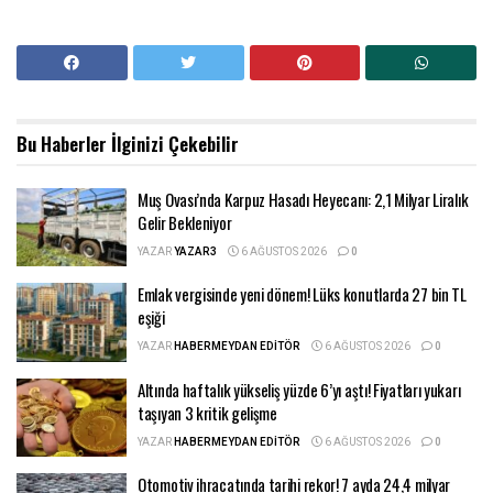
Bu Haberler
İlginizi Çekebilir
Muş Ovası’nda Karpuz Hasadı Heyecanı: 2,1 Milyar Liralık
Gelir Bekleniyor
YAZAR
YAZAR3
6 AĞUSTOS 2026
0
Emlak vergisinde yeni dönem! Lüks konutlarda 27 bin TL
eşiği
YAZAR
HABERMEYDAN EDITÖR
6 AĞUSTOS 2026
0
Altında haftalık yükseliş yüzde 6’yı aştı! Fiyatları yukarı
taşıyan 3 kritik gelişme
YAZAR
HABERMEYDAN EDITÖR
6 AĞUSTOS 2026
0
Otomotiv ihracatında tarihi rekor! 7 ayda 24,4 milyar