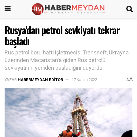
Rusya’dan petrol sevkiyatı tekrar
başladı
Rus petrol boru hattı işletmecisi Transneft, Ukrayna
üzerinden Macaristan’a giden Rus petrolü
sevkiyatının yeniden başladığını duyurdu.
A
YAZAR
HABERMEYDAN EDITÖR
17 Kasım 2022
A