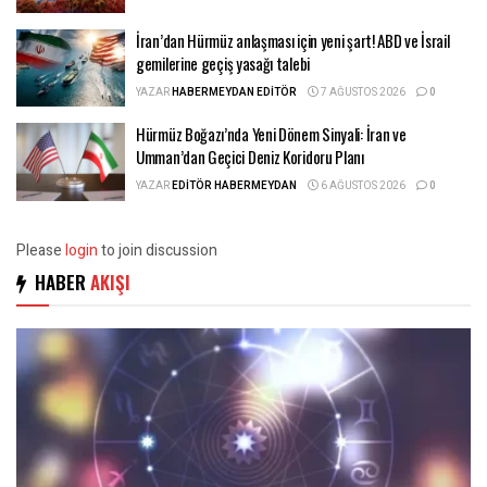
İran’dan Hürmüz anlaşması için yeni şart! ABD ve İsrail
gemilerine geçiş yasağı talebi
YAZAR
HABERMEYDAN EDITÖR
7 AĞUSTOS 2026
0
Hürmüz Boğazı’nda Yeni Dönem Sinyali: İran ve
Umman’dan Geçici Deniz Koridoru Planı
YAZAR
EDITÖR HABERMEYDAN
6 AĞUSTOS 2026
0
Please
login
to join discussion
HABER
AKIŞI