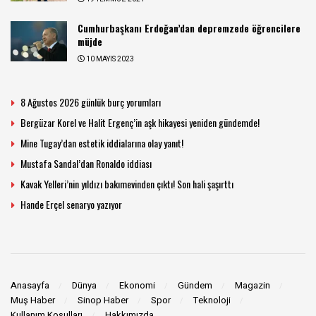
Cumhurbaşkanı Erdoğan’dan depremzede öğrencilere
müjde
10 MAYIS 2023
8 Ağustos 2026 günlük burç yorumları
Bergüzar Korel ve Halit Ergenç’in aşk hikayesi yeniden gündemde!
Mine Tugay’dan estetik iddialarına olay yanıt!
Mustafa Sandal’dan Ronaldo iddiası
Kavak Yelleri’nin yıldızı bakımevinden çıktı! Son hali şaşırttı
Hande Erçel senaryo yazıyor
Anasayfa
Dünya
Ekonomi
Gündem
Magazin
Muş Haber
Sinop Haber
Spor
Teknoloji
Kullanım Koşulları
Hakkımızda