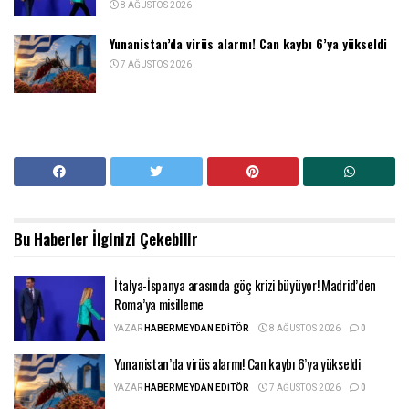
8 AĞUSTOS 2026
Yunanistan’da virüs alarmı! Can kaybı 6’ya yükseldi
7 AĞUSTOS 2026
Bu Haberler
İlginizi Çekebilir
İtalya-İspanya arasında göç krizi büyüyor! Madrid’den
Roma’ya misilleme
YAZAR
HABERMEYDAN EDITÖR
8 AĞUSTOS 2026
0
Yunanistan’da virüs alarmı! Can kaybı 6’ya yükseldi
YAZAR
HABERMEYDAN EDITÖR
7 AĞUSTOS 2026
0