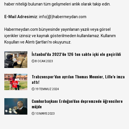
haber niteliği bulunan tüm gelişmeleri anlık olarak takip edin.
E-Mail Adresimiz:
info(@)habermeydan.com
Habermeydan.com bünyesinde yayınlanan yazılı veya görsel
içerikler izinsiz ve kaynak gösterilmeden kullanılamaz.
Kullanım
Koşulları ve Alıntı Şartları
'nı okuyunuz.
İstanbul’da 2022’de 126 ton sahte içki ele geçirildi
8 OCAK 2023
Trabzonspor’dan ayrılan Thomas Meunier, Lille’e imza
attı!
19 TEMMUZ 2024
Cumhurbaşkanı Erdoğan’dan depremzede öğrencilere
müjde
10 MAYIS 2023