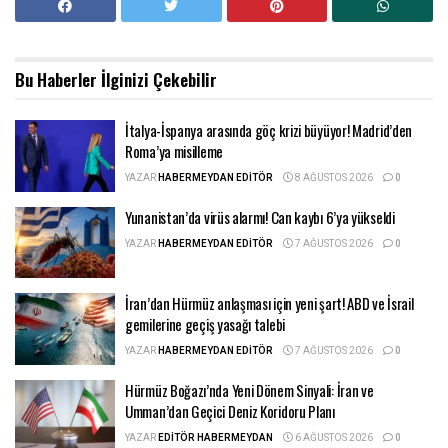
Bu Haberler
İlginizi Çekebilir
İtalya-İspanya arasında göç krizi büyüyor! Madrid’den
Roma’ya misilleme
YAZAR
HABERMEYDAN EDITÖR
8 AĞUSTOS 2026
0
Yunanistan’da virüs alarmı! Can kaybı 6’ya yükseldi
YAZAR
HABERMEYDAN EDITÖR
7 AĞUSTOS 2026
0
İran’dan Hürmüz anlaşması için yeni şart! ABD ve İsrail
gemilerine geçiş yasağı talebi
YAZAR
HABERMEYDAN EDITÖR
7 AĞUSTOS 2026
0
Hürmüz Boğazı’nda Yeni Dönem Sinyali: İran ve
Umman’dan Geçici Deniz Koridoru Planı
YAZAR
EDITÖR HABERMEYDAN
6 AĞUSTOS 2026
0