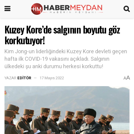
Kuzey Kore’de salgının boyutu göz
korkutuyor!
Kim Jong-un liderliğindeki Kuzey Kore devleti geçen
hafta ilk COVID-19 vakasını açıkladı. Salgının
ülkedeki şu anki durumu herkesi korkuttu!
A
YAZAR
EDITÖR
17 Mayıs 2022
A