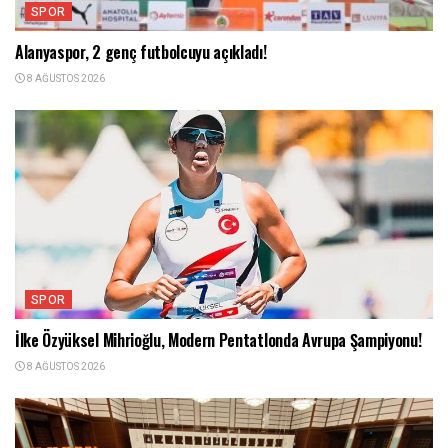
SPOR
Alanyaspor, 2 genç futbolcuyu açıkladı!
8 AĞUSTOS 2026
SPOR
İlke Özyüksel Mihrioğlu, Modern Pentatlonda Avrupa Şampiyonu!
8 AĞUSTOS 2026