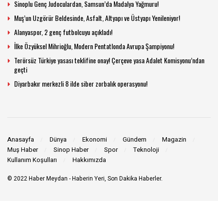
Sinoplu Genç Judoculardan, Samsun’da Madalya Yağmuru!
Muş’un Uzgörür Beldesinde, Asfalt, Altyapı ve Üstyapı Yenileniyor!
Alanyaspor, 2 genç futbolcuyu açıkladı!
İlke Özyüksel Mihrioğlu, Modern Pentatlonda Avrupa Şampiyonu!
Terörsüz Türkiye yasası teklifine onay! Çerçeve yasa Adalet Komisyonu’ndan
geçti
Diyarbakır merkezli 8 ilde siber zorbalık operasyonu!
Anasayfa
Dünya
Ekonomi
Gündem
Magazin
Muş Haber
Sinop Haber
Spor
Teknoloji
Kullanım Koşulları
Hakkımızda
© 2022
Haber Meydan
- Haberin Yeri, Son Dakika Haberler.