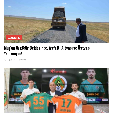
GÜNDEM
Muş’un Uzgörür Beldesinde, Asfalt, Altyapı ve Üstyapı
Yenileniyor!
8 AĞUSTOS 2026