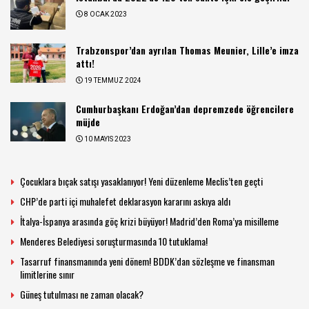
8 OCAK 2023
Trabzonspor’dan ayrılan Thomas Meunier, Lille’e imza
attı!
19 TEMMUZ 2024
Cumhurbaşkanı Erdoğan’dan depremzede öğrencilere
müjde
10 MAYIS 2023
Çocuklara bıçak satışı yasaklanıyor! Yeni düzenleme Meclis’ten geçti
CHP’de parti içi muhalefet deklarasyon kararını askıya aldı
İtalya-İspanya arasında göç krizi büyüyor! Madrid’den Roma’ya misilleme
Menderes Belediyesi soruşturmasında 10 tutuklama!
Tasarruf finansmanında yeni dönem! BDDK’dan sözleşme ve finansman
limitlerine sınır
Güneş tutulması ne zaman olacak?