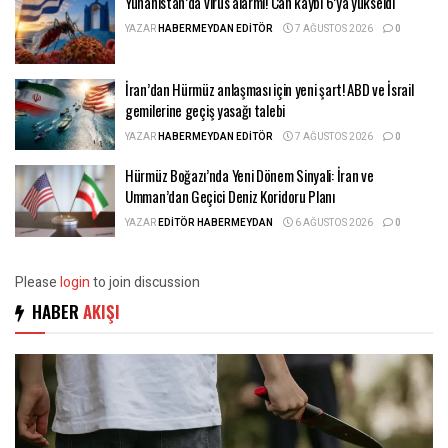
Yunanistan’da virüs alarmı! Can kaybı 6’ya yükseldi
YAZAR
HABERMEYDAN EDITÖR
7 AĞUSTOS 2026
0
İran’dan Hürmüz anlaşması için yeni şart! ABD ve İsrail
gemilerine geçiş yasağı talebi
YAZAR
HABERMEYDAN EDITÖR
7 AĞUSTOS 2026
0
Hürmüz Boğazı’nda Yeni Dönem Sinyali: İran ve
Umman’dan Geçici Deniz Koridoru Planı
YAZAR
EDITÖR HABERMEYDAN
6 AĞUSTOS 2026
0
Please
login
to join discussion
HABER
AKIŞI