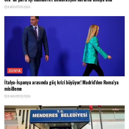
8 AĞUSTOS 2026
DÜNYA
İtalya-İspanya arasında göç krizi büyüyor! Madrid’den Roma’ya
misilleme
8 AĞUSTOS 2026