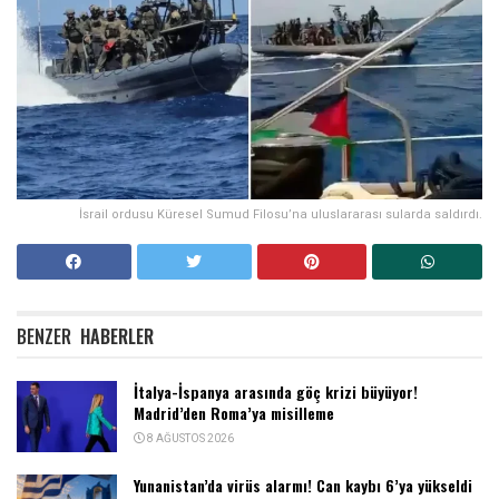
İsrail ordusu Küresel Sumud Filosu’na uluslararası sularda saldırdı.
BENZER
HABERLER
İtalya-İspanya arasında göç krizi büyüyor!
Madrid’den Roma’ya misilleme
8 AĞUSTOS 2026
Yunanistan’da virüs alarmı! Can kaybı 6’ya yükseldi