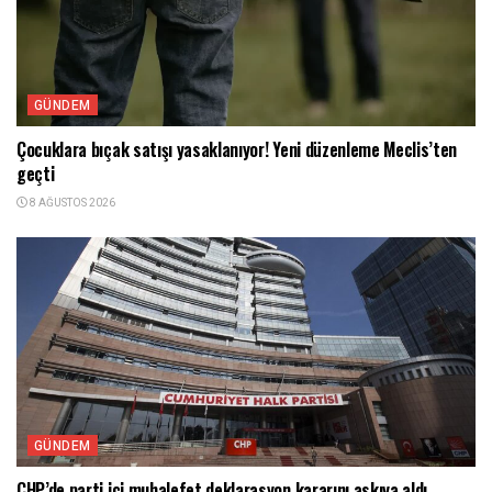
GÜNDEM
Çocuklara bıçak satışı yasaklanıyor! Yeni düzenleme Meclis’ten
geçti
8 AĞUSTOS 2026
GÜNDEM
CHP’de parti içi muhalefet deklarasyon kararını askıya aldı