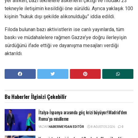
yer alırken, bazı teknelere askerlerin çıktığı ve filodaki 23
tekneyle iletişimin kesildiği öne sürüldü. Ayrıca yaklaşık 100
kişinin “hukuk dışı şekilde alıkonulduğu” iddia edildi.
Filoda bulunan bazı aktivistlerin ise canlı yayınlarda, tüm
baskı ve müdahalelere rağmen Gazze’ye doğru ilerleyişin
sürdüğünü ifade ettiği ve dayanışma mesajları verdiği
aktarıldı.
Bu Haberler
İlginizi Çekebilir
İtalya-İspanya arasında göç krizi büyüyor! Madrid’den
Roma’ya misilleme
YAZAR
HABERMEYDAN EDITÖR
8 AĞUSTOS 2026
0