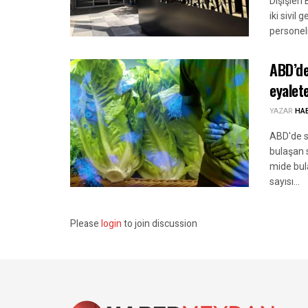
Dışişleri
iki sivil
personel
ABD’de
eyalete
YAZAR
HA
ABD'de si
bulaşan s
mide bula
sayısı...
Please
login
to join discussion