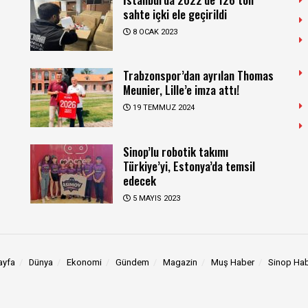
sahte içki ele geçirildi
8 OCAK 2023
Trabzonspor’dan ayrılan Thomas
Meunier, Lille’e imza attı!
19 TEMMUZ 2024
Sinop’lu robotik takımı
Türkiye’yi, Estonya’da temsil
edecek
5 MAYIS 2023
ayfa
Dünya
Ekonomi
Gündem
Magazin
Muş Haber
Sinop Ha