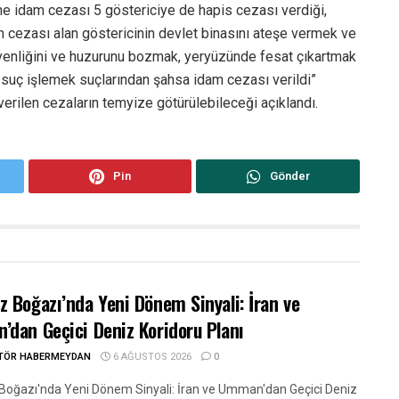
e idam cezası 5 göstericiye de hapis cezası verdiği,
am cezası alan göstericinin devlet binasını ateşe vermek ve
venliğini ve huzurunu bozmak, yeryüzünde fesat çıkartmak
 suç işlemek suçlarından şahsa idam cezası verildi”
verilen cezaların temyize götürülebileceği açıklandı.
Pin
Gönder
 Boğazı’nda Yeni Dönem Sinyali: İran ve
dan Geçici Deniz Koridoru Planı
ITÖR HABERMEYDAN
6 AĞUSTOS 2026
0
oğazı'nda Yeni Dönem Sinyali: İran ve Umman'dan Geçici Deniz