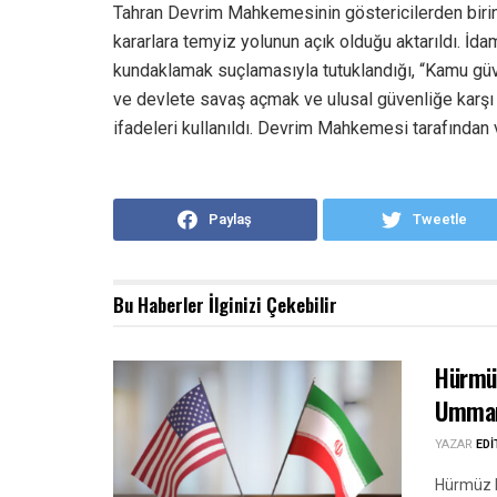
Tahran Devrim Mahkemesinin göstericilerden birin
kararlara temyiz yolunun açık olduğu aktarıldı. İd
kundaklamak suçlamasıyla tutuklandığı, “Kamu gü
ve devlete savaş açmak ve ulusal güvenliğe karşı
ifadeleri kullanıldı. Devrim Mahkemesi tarafından 
Paylaş
Tweetle
Bu Haberler
İlginizi Çekebilir
Hürmüz
Umman’
YAZAR
ED
Hürmüz B