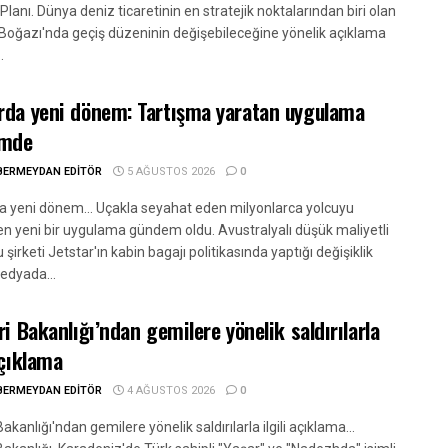
Planı. Dünya deniz ticaretinin en stratejik noktalarından biri olan
oğazı'nda geçiş düzeninin değişebileceğine yönelik açıklama
.
rda yeni dönem: Tartışma yaratan uygulama
mde
BERMEYDAN EDITÖR
5 AĞUSTOS 2026
0
a yeni dönem... Uçakla seyahat eden milyonlarca yolcuyu
ren yeni bir uygulama gündem oldu. Avustralyalı düşük maliyetli
 şirketi Jetstar'ın kabin bagajı politikasında yaptığı değişiklik
edyada...
eri Bakanlığı’ndan gemilere yönelik saldırılarla
açıklama
BERMEYDAN EDITÖR
4 AĞUSTOS 2026
0
 Bakanlığı'ndan gemilere yönelik saldırılarla ilgili açıklama...