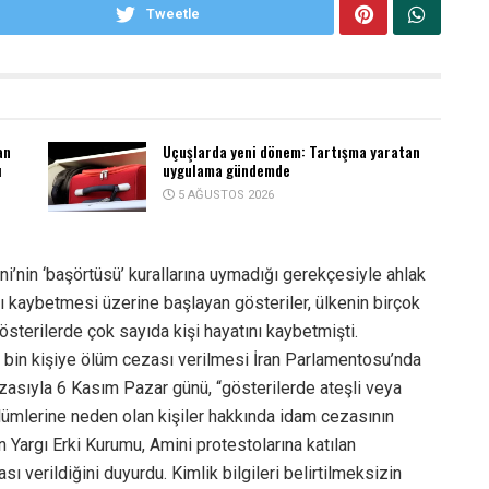
Tweetle
an
Uçuşlarda yeni dönem: Tartışma yaratan
ı
uygulama gündemde
5 AĞUSTOS 2026
i’nin ‘başörtüsü’ kurallarına uymadığı gerekçesiyle ahlak
nı kaybetmesi üzerine başlayan gösteriler, ülkenin birçok
österilerde çok sayıda kişi hayatını kaybetmişti.
15 bin kişiye ölüm cezası verilmesi İran Parlamentosu’nda
mzasıyla 6 Kasım Pazar günü, “gösterilerde ateşli veya
ölümlerine neden olan kişiler hakkında idam cezasının
n Yargı Erki Kurumu, Amini protestolarına katılan
ı verildiğini duyurdu. Kimlik bilgileri belirtilmeksizin