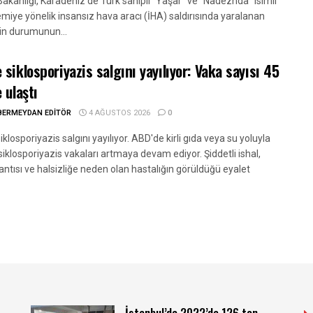
 Bakanlığı, Karadeniz'de Türk sahipli "Yaşar" ve "Nadezhda" isimli
 gemiye yönelik insansız hava aracı (İHA) saldırısında yaralanan
in durumunun...
 siklosporiyazis salgını yayılıyor: Vaka sayısı 45
 ulaştı
BERMEYDAN EDITÖR
4 AĞUSTOS 2026
0
klosporiyazis salgını yayılıyor. ABD'de kirli gıda veya su yoluyla
iklosporiyazis vakaları artmaya devam ediyor. Şiddetli ishal,
ntısı ve halsizliğe neden olan hastalığın görüldüğü eyalet
İstanbul’da 2022’de 126 ton