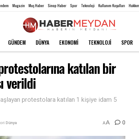
ündem
Magazin
Muş Haber
Sinop Haber
Spor
Teknoloji
Kullanım Koşulları
Hakkım
GÜNDEM
DÜNYA
EKONOMİ
TEKNOLOJİ
SPOR
rotestolarına katılan bir
 verildi
aşlayan protestolara katılan 1 kişiye idam 5
0
A
ori
Dünya
A