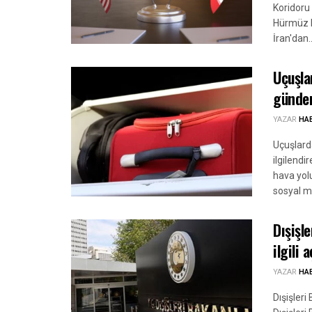
Koridoru 
Hürmüz B
İran'dan..
Uçuşla
günde
YAZAR
HA
Uçuşlard
ilgilendi
hava yolu
sosyal m
Dışişl
ilgili 
YAZAR
HA
Dışişleri