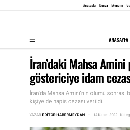
Anasayfa
Dünya
Ekonomi
G
ANASAYFA
İran’daki Mahsa Amini p
göstericiye idam cezası
İran'da Mahsa Amini’nin ölümü sonrası b
kişiye de hapis cezası verildi.
YAZAR
EDITÖR HABERMEYDAN
14 Kasım 2022
Kateg