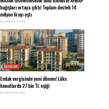
MASAK incelemesinde ünlü isimlerin AHBAP
bağışları ortaya çıktı! Toplam destek 14
milyon lirayı aştı
6 AĞUSTOS 2026
EKONOMI
Emlak vergisinde yeni dönem! Lüks
konutlarda 27 bin TL eşiği
6 AĞUSTOS 2026