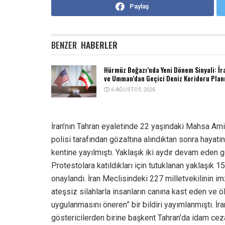
Paylaş
BENZER
HABERLER
Hürmüz Boğazı’nda Yeni Dönem Sinyali: İr
ve Umman’dan Geçici Deniz Koridoru Plan
6 AĞUSTOS 2026
İran’nın Tahran eyaletinde 22 yaşındaki Mahsa Amin
polisi tarafından gözaltına alındıktan sonra hayatı
kentine yayılmıştı. Yaklaşık iki aydır devam eden g
Protestolara katıldıkları için tutuklanan yaklaşık 
onaylandı. İran Meclisindeki 227 milletvekilinin i
ateşsiz silahlarla insanların canına kast eden ve 
uygulanmasını öneren” bir bildiri yayımlanmıştı. İra
göstericilerden birine başkent Tahran’da idam cezas