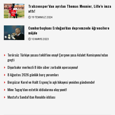
Trabzonspor’dan ayrılan Thomas Meunier, Lille’e imza
attı!
19 TEMMUZ 2024
Cumhurbaşkanı Erdoğan’dan depremzede öğrencilere
müjde
10 MAYIS 2023
Terörsüz Türkiye yasası teklifine onay! Çerçeve yasa Adalet Komisyonu’ndan
geçti
Diyarbakır merkezli 8 ilde siber zorbalık operasyonu!
8 Ağustos 2026 günlük burç yorumları
Bergüzar Korel ve Halit Ergenç’in aşk hikayesi yeniden gündemde!
Mine Tugay’dan estetik iddialarına olay yanıt!
Mustafa Sandal’dan Ronaldo iddiası