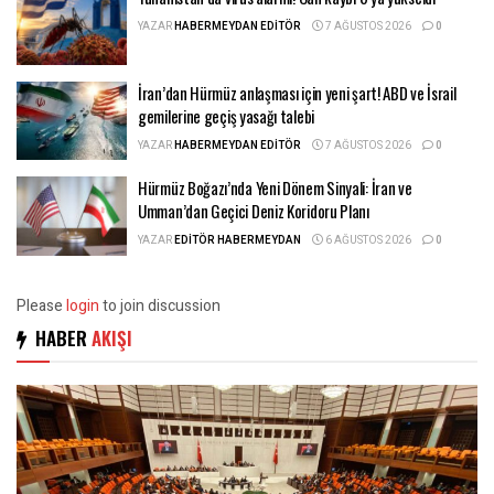
YAZAR
HABERMEYDAN EDITÖR
7 AĞUSTOS 2026
0
İran’dan Hürmüz anlaşması için yeni şart! ABD ve İsrail
gemilerine geçiş yasağı talebi
YAZAR
HABERMEYDAN EDITÖR
7 AĞUSTOS 2026
0
Hürmüz Boğazı’nda Yeni Dönem Sinyali: İran ve
Umman’dan Geçici Deniz Koridoru Planı
YAZAR
EDITÖR HABERMEYDAN
6 AĞUSTOS 2026
0
Please
login
to join discussion
HABER
AKIŞI