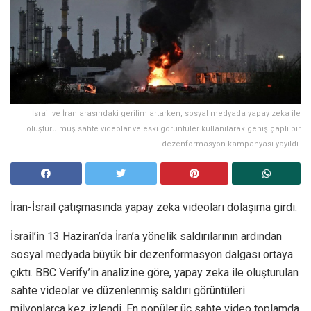
İsrail ve İran arasındaki gerilim artarken, sosyal medyada yapay zeka ile
oluşturulmuş sahte videolar ve eski görüntüler kullanılarak geniş çaplı bir
dezenformasyon kampanyası yayıldı.
İran-İsrail çatışmasında yapay zeka videoları dolaşıma girdi.
İsrail’in 13 Haziran’da İran’a yönelik saldırılarının ardından
sosyal medyada büyük bir dezenformasyon dalgası ortaya
çıktı. BBC Verify’in analizine göre, yapay zeka ile oluşturulan
sahte videolar ve düzenlenmiş saldırı görüntüleri
milyonlarca kez izlendi. En popüler üç sahte video toplamda