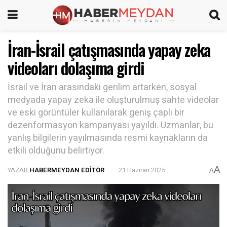
İran-İsrail çatışmasında yapay zeka
videoları dolaşıma girdi
İsrail ve İran arasındaki gerilim artarken, sosyal
medyada yapay zeka ile oluşturulmuş sahte videolar
ve eski görüntüler kullanılarak geniş çaplı bir
dezenformasyon kampanyası yayıldı. Uzmanlar, bu
yanlış bilgilerin yayılmasında resmi kaynakların da
etkili olduğunu belirtiyor.
A
YAZAR
HABERMEYDAN EDITÖR
21 Haziran 2025
A