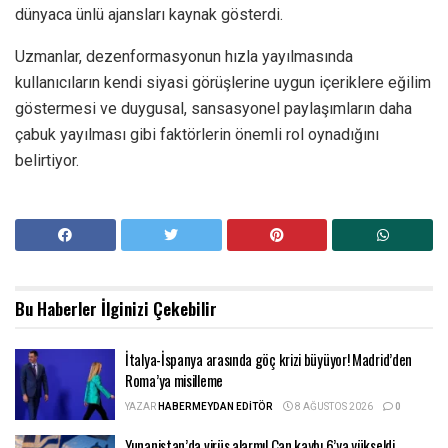
dünyaca ünlü ajansları kaynak gösterdi.
Uzmanlar, dezenformasyonun hızla yayılmasında
kullanıcıların kendi siyasi görüşlerine uygun içeriklere eğilim
göstermesi ve duygusal, sansasyonel paylaşımların daha
çabuk yayılması gibi faktörlerin önemli rol oynadığını
belirtiyor.
Bu Haberler
İlginizi Çekebilir
İtalya-İspanya arasında göç krizi büyüyor! Madrid’den
Roma’ya misilleme
YAZAR
HABERMEYDAN EDITÖR
8 AĞUSTOS 2026
0
Yunanistan’da virüs alarmı! Can kaybı 6’ya yükseldi