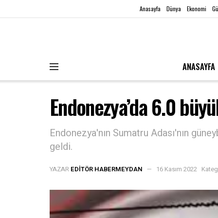
Anasayfa
Dünya
Ekonomi
G
ANASAYFA
Endonezya’da 6.0 büy
Endonezya'nın Sumatru Adası'nın güne
geldi.
YAZAR
EDITÖR HABERMEYDAN
16 Kasım 2022
Kateg