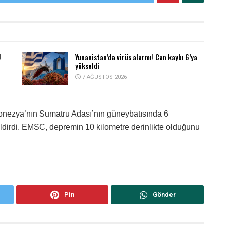
!
Yunanistan’da virüs alarmı! Can kaybı 6’ya
yükseldi
7 AĞUSTOS 2026
onezya’nın Sumatru
Adası’
nın güneybatısında 6
dirdi. EMSC, depremin 10 kilometre derinlikte olduğunu
Pin
Gönder