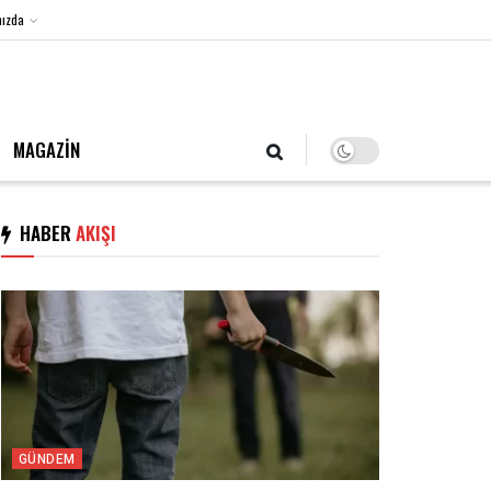
ızda
8 Ağustos 2026, Cumartesi
MAGAZİN
HABER
AKIŞI
GÜNDEM