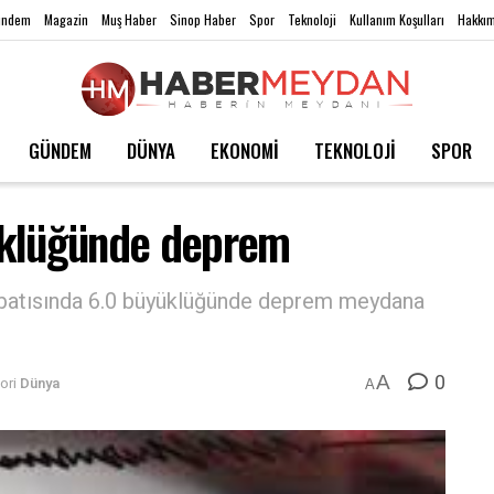
ündem
Magazin
Muş Haber
Sinop Haber
Spor
Teknoloji
Kullanım Koşulları
Hakkım
GÜNDEM
DÜNYA
EKONOMİ
TEKNOLOJİ
SPOR
üklüğünde deprem
ybatısında 6.0 büyüklüğünde deprem meydana
0
A
ori
Dünya
A