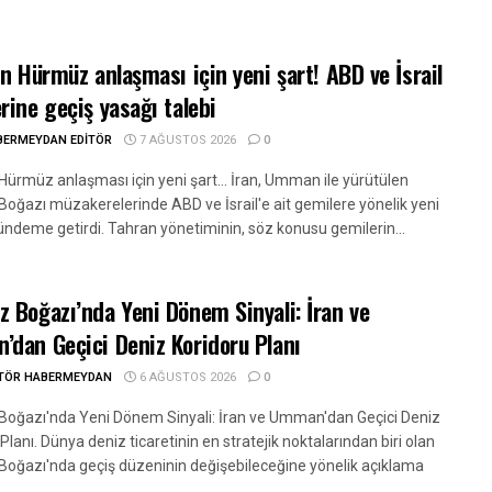
an Hürmüz anlaşması için yeni şart! ABD ve İsrail
rine geçiş yasağı talebi
BERMEYDAN EDITÖR
7 AĞUSTOS 2026
0
Hürmüz anlaşması için yeni şart... İran, Umman ile yürütülen
oğazı müzakerelerinde ABD ve İsrail'e ait gemilere yönelik yeni
gündeme getirdi. Tahran yönetiminin, söz konusu gemilerin...
 Boğazı’nda Yeni Dönem Sinyali: İran ve
dan Geçici Deniz Koridoru Planı
ITÖR HABERMEYDAN
6 AĞUSTOS 2026
0
oğazı'nda Yeni Dönem Sinyali: İran ve Umman'dan Geçici Deniz
Planı. Dünya deniz ticaretinin en stratejik noktalarından biri olan
oğazı'nda geçiş düzeninin değişebileceğine yönelik açıklama
.