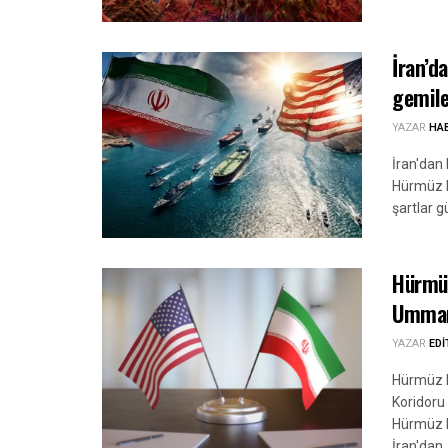
İran’d
gemile
YAZAR
HA
İran'dan 
Hürmüz B
şartlar 
Hürmüz
Umman’
YAZAR
ED
Hürmüz B
Koridoru 
Hürmüz B
İran'dan..