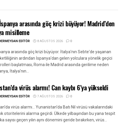
-İspanya arasında göç krizi büyüyor! Madrid’den
a misilleme
BERMEYDAN EDITÖR
8 AĞUSTOS 2026
0
spanya arasında göç krizi büyüyor. İtalya'nın Sebte'de yaşanan
etliliğinin ardından İspanya'dan gelen yolculara yönelik geçici
trolleri başlatması, Roma ile Madrid arasında gerilime neden
nya, İtalya'nın...
stan’da virüs alarmı! Can kaybı 6’ya yükseldi
BERMEYDAN EDITÖR
7 AĞUSTOS 2026
0
n'da virüs alarmı... Yunanistan'da Batı Nil virüsü vakalarındaki
lık otoritelerini alarma geçirdi. Ülkede yılbaşından bu yana tespit
ka sayısı geçen yılın aynı dönemini geride bırakırken, virüs...