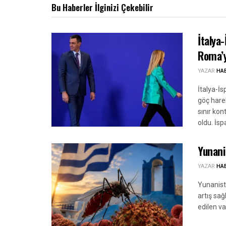
Bu Haberler
İlginizi Çekebilir
İtalya
Roma’y
YAZAR
HA
İtalya-İ
göç harek
sınır kon
oldu. İspa
Yunani
YAZAR
HA
Yunanista
artış sağ
edilen va