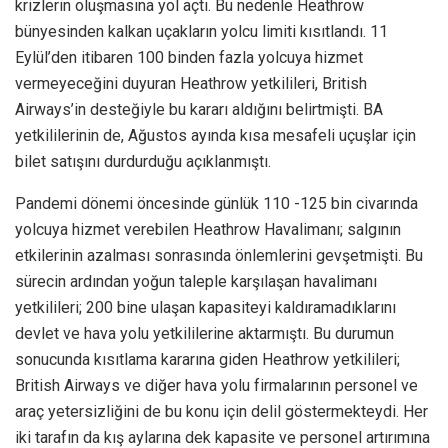
krizlerin oluşmasına yol açtı. Bu nedenle Heathrow
bünyesinden kalkan uçakların yolcu limiti kısıtlandı. 11
Eylül’den itibaren 100 binden fazla yolcuya hizmet
vermeyeceğini duyuran Heathrow yetkilileri, British
Airways’in desteğiyle bu kararı aldığını belirtmişti. BA
yetkililerinin de, Ağustos ayında kısa mesafeli uçuşlar için
bilet satışını durdurduğu açıklanmıştı.
Pandemi dönemi öncesinde günlük 110 -125 bin civarında
yolcuya hizmet verebilen Heathrow Havalimanı; salgının
etkilerinin azalması sonrasında önlemlerini gevşetmişti. Bu
sürecin ardından yoğun taleple karşılaşan havalimanı
yetkilileri; 200 bine ulaşan kapasiteyi kaldıramadıklarını
devlet ve hava yolu yetkililerine aktarmıştı. Bu durumun
sonucunda kısıtlama kararına giden Heathrow yetkilileri;
British Airways ve diğer hava yolu firmalarının personel ve
araç yetersizliğini de bu konu için delil göstermekteydi. Her
iki tarafın da kış aylarına dek kapasite ve personel artırımına