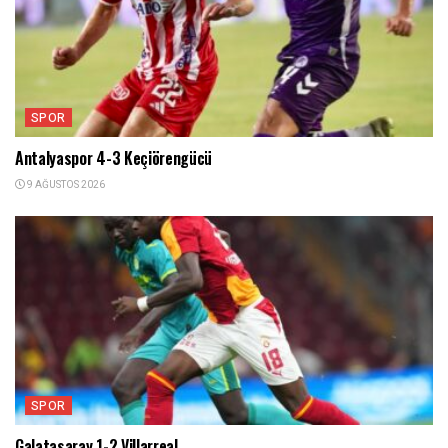
SPOR
Antalyaspor 4-3 Keçiörengücü
9 AĞUSTOS 2026
SPOR
Galatasaray 1-2 Villarreal