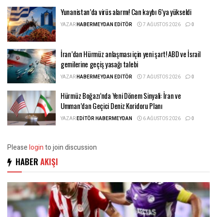
Yunanistan’da virüs alarmı! Can kaybı 6’ya yükseldi
YAZAR
HABERMEYDAN EDITÖR
7 AĞUSTOS 2026
0
İran’dan Hürmüz anlaşması için yeni şart! ABD ve İsrail
gemilerine geçiş yasağı talebi
YAZAR
HABERMEYDAN EDITÖR
7 AĞUSTOS 2026
0
Hürmüz Boğazı’nda Yeni Dönem Sinyali: İran ve
Umman’dan Geçici Deniz Koridoru Planı
YAZAR
EDITÖR HABERMEYDAN
6 AĞUSTOS 2026
0
Please
login
to join discussion
HABER
AKIŞI