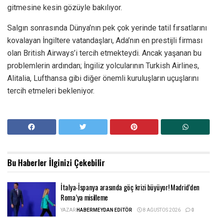
gitmesine kesin gözüyle bakılıyor.
Salgın sonrasında Dünya’nın pek çok yerinde tatil fırsatlarını
kovalayan İngiltere vatandaşları, Ada’nın en prestijli firması
olan British Airways’i tercih etmekteydi. Ancak yaşanan bu
problemlerin ardından; İngiliz yolcularının Turkish Airlines,
Alitalia, Lufthansa gibi diğer önemli kuruluşların uçuşlarını
tercih etmeleri bekleniyor.
Bu Haberler
İlginizi Çekebilir
İtalya-İspanya arasında göç krizi büyüyor! Madrid’den
Roma’ya misilleme
YAZAR
HABERMEYDAN EDITÖR
8 AĞUSTOS 2026
0