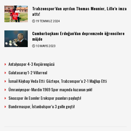
Trabzonspor’dan ayrılan Thomas Meunier, Lille’e imza
attı!
19 TEMMUZ 2024
Cumhurbaşkanı Erdoğan’dan depremzede öğrencilere
müjde
10 MAYIS 2023
Antalyaspor 4-3 Keçiörengücü
Galatasaray 1-2 Villarreal
İsmail Köybaşı Veda Etti: Göztepe, Trabzonspor’u 2-1 Mağlup Etti
Ümraniyespor-Mardin 1969 Spor maçında kazanan yok!
Sivasspor ile Esenler Erokspor puanları paylaştı!
Bandırmaspor, İstanbulspor’u 3 golle geçti!