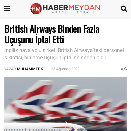
British Airways Binden Fazla
Uçuşunu İptal Etti
İngiliz hava yolu şirketi British Airways'teki personel
sıkıntısı, binlerce uçuşun iptaline neden oldu.
A
YAZAR
MUHAMMEDK
23 Ağustos 2022
A