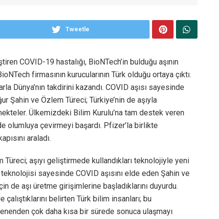
Tweetle
iştiren COVID-19 hastalığı, BioNTech’in bulduğu aşının
ioNTech firmasının kurucularının Türk olduğu ortaya çıktı.
larla Dünya’nın takdirini kazandı. COVID aşısı sayesinde
ur Şahin ve Özlem Türeci; Türkiye’nin de aşıyla
ekteler. Ülkemizdeki Bilim Kurulu’na tam destek veren
olumluya çevirmeyi başardı. Pfizer’la birlikte
apısını araladı.
 Türeci; aşıyı geliştirmede kullandıkları teknolojiyle yeni
 teknolojisi sayesinde COVID aşısını elde eden Şahin ve
in de aşı üretme girişimlerine başladıklarını duyurdu.
çalıştıklarını belirten Türk bilim insanları; bu
beklenenden çok daha kısa bir sürede sonuca ulaşmayı