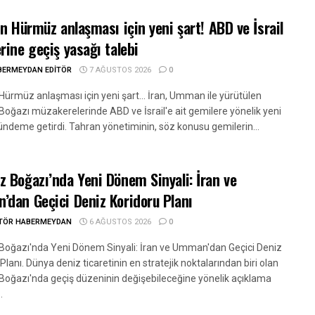
an Hürmüz anlaşması için yeni şart! ABD ve İsrail
rine geçiş yasağı talebi
BERMEYDAN EDITÖR
7 AĞUSTOS 2026
0
Hürmüz anlaşması için yeni şart... İran, Umman ile yürütülen
oğazı müzakerelerinde ABD ve İsrail'e ait gemilere yönelik yeni
gündeme getirdi. Tahran yönetiminin, söz konusu gemilerin...
 Boğazı’nda Yeni Dönem Sinyali: İran ve
dan Geçici Deniz Koridoru Planı
ITÖR HABERMEYDAN
6 AĞUSTOS 2026
0
oğazı'nda Yeni Dönem Sinyali: İran ve Umman'dan Geçici Deniz
Planı. Dünya deniz ticaretinin en stratejik noktalarından biri olan
oğazı'nda geçiş düzeninin değişebileceğine yönelik açıklama
.