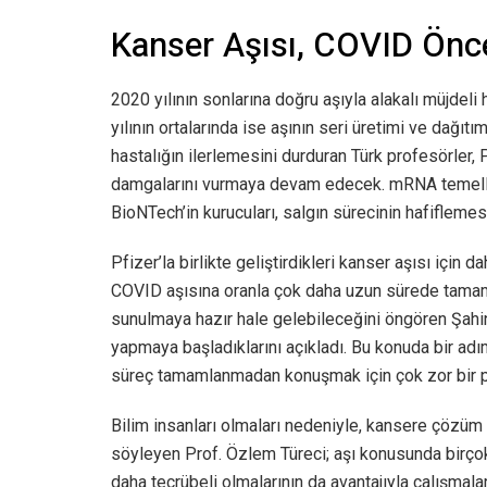
Kanser Aşısı, COVID Önc
2020 yılının sonlarına doğru aşıyla alakalı müjde
yılının ortalarında ise aşının seri üretimi ve dağı
hastalığın ilerlemesini durduran Türk profesörler, Pf
damgalarını vurmaya devam edecek. mRNA temelli
BioNTech’in kurucuları, salgın sürecinin hafiflemes
Pfizer’la birlikte geliştirdikleri kanser aşısı için d
COVID aşısına oranla çok daha uzun sürede tamamla
sunulmaya hazır hale gelebileceğini öngören Şahin v
yapmaya başladıklarını açıkladı. Bu konuda bir adım
süreç tamamlanmadan konuşmak için çok zor bir proj
Bilim insanları olmaları nedeniyle, kansere çözüm
söyleyen Prof. Özlem Türeci; aşı konusunda birço
daha tecrübeli olmalarının da avantajıyla çalışmalar