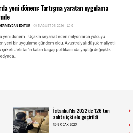
rda yeni dönem: Tartışma yaratan uygulama
mde
BERMEYDAN EDITÖR
5 AĞUSTOS 2026
0
a yeni dönem... Uçakla seyahat eden milyonlarca yolcuyu
ren yeni bir uygulama gündem oldu. Avustralyalı düşük maliyetli
 şirketi Jetstar'ın kabin bagajı politikasında yaptığı değişiklik
edyada...
İstanbul’da 2022’de 126 ton
sahte içki ele geçirildi
8 OCAK 2023