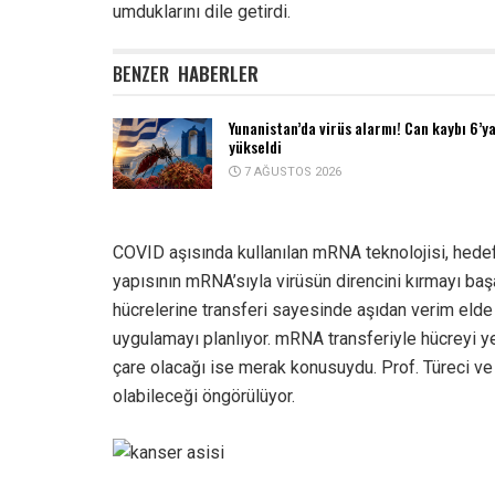
umduklarını dile getirdi.
BENZER
HABERLER
Yunanistan’da virüs alarmı! Can kaybı 6’y
yükseldi
7 AĞUSTOS 2026
COVID aşısında kullanılan mRNA teknolojisi, hedef
yapısının mRNA’sıyla virüsün direncini kırmayı başa
hücrelerine transferi sayesinde aşıdan verim elde
uygulamayı planlıyor. mRNA transferiyle hücreyi 
çare olacağı ise merak konusuydu. Prof. Türeci ve 
olabileceği öngörülüyor.