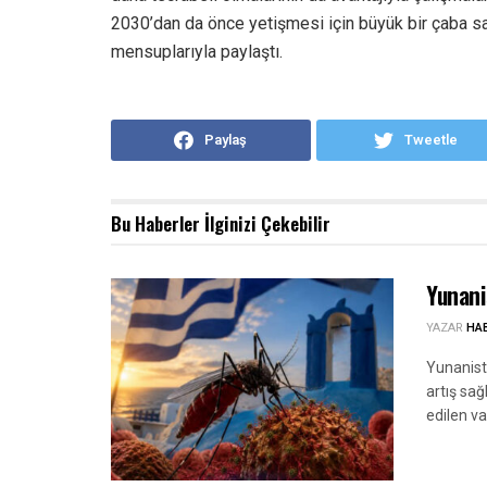
2030’dan da önce yetişmesi için büyük bir çaba sa
mensuplarıyla paylaştı.
Paylaş
Tweetle
Bu Haberler
İlginizi Çekebilir
Yunani
YAZAR
HA
Yunanista
artış sağ
edilen va