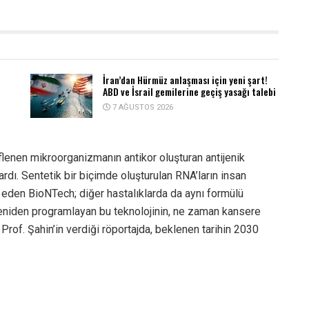
a
İran’dan Hürmüz anlaşması için yeni şart!
ABD ve İsrail gemilerine geçiş yasağı talebi
7 AĞUSTOS 2026
lenen mikroorganizmanın antikor oluşturan antijenik
rdı. Sentetik bir biçimde oluşturulan RNA’ların insan
 eden BioNTech; diğer hastalıklarda da aynı formülü
yeniden programlayan bu teknolojinin, ne zaman kansere
Prof. Şahin’in verdiği röportajda, beklenen tarihin 2030