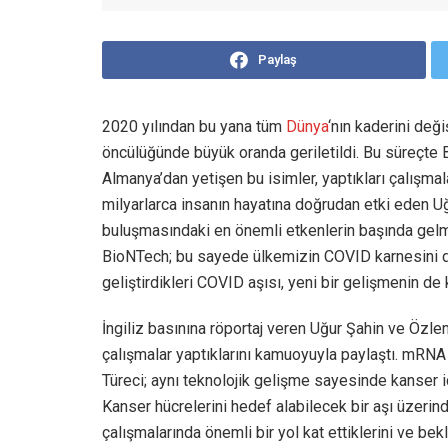
Paylaş
2020 yılından bu yana tüm
Dünya
‘nın kaderini değ
öncülüğünde büyük oranda geriletildi. Bu süreçte B
Almanya’dan yetişen bu isimler, yaptıkları çalışma
milyarlarca insanın hayatına doğrudan etki eden Uğ
buluşmasındaki en önemli etkenlerin başında gelm
BioNTech; bu sayede ülkemizin COVID karnesini de 
geliştirdikleri COVID aşısı, yeni bir gelişmenin de k
İngiliz basınına röportaj veren Uğur Şahin ve Özlem
çalışmalar yaptıklarını kamuoyuyla paylaştı. mRNA
Türeci; aynı teknolojik gelişme sayesinde kanser iç
Kanser hücrelerini hedef alabilecek bir aşı üzerinde 
çalışmalarında önemli bir yol kat ettiklerini ve 