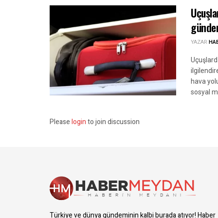
Uçuşla
günde
YAZAR
HA
Uçuşlard
ilgilendi
hava yolu
sosyal m
Please
login
to join discussion
Türkiye ve dünya gündeminin kalbi burada atıyor! Haber