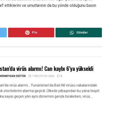
rf ettiklerini ve umutlarının da bu yönde olduğunu basın
Pin
Gönder
stan’da virüs alarmı! Can kaybı 6’ya yükseldi
BERMEYDAN EDITÖR
7 AĞUSTOS 2026
0
n'da virüs alarmı... Yunanistan'da Batı Nil virüsü vakalarındaki
lık otoritelerini alarma geçirdi. Ülkede yılbaşından bu yana tespit
ka sayısı geçen yılın aynı dönemini geride bırakırken, virüs...