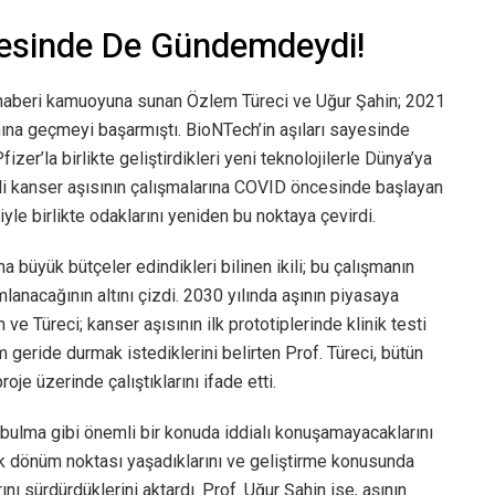
esinde De Gündemdeydi!
li haberi kamuoyuna sunan Özlem Türeci ve Uğur Şahin; 2021
tımına geçmeyi başarmıştı. BioNTech’in aşıları sayesinde
izer’la birlikte geliştirdikleri yeni teknolojilerle Dünya’ya
 kanser aşısının çalışmalarına COVID öncesinde başlayan
iyle birlikte odaklarını yeniden bu noktaya çevirdi.
aha büyük bütçeler edindikleri bilinen ikili; bu çalışmanın
nacağının altını çizdi. 2030 yılında aşının piyasaya
e Türeci; kanser aşısının ilk prototiplerinde klinik testi
 geride durmak istediklerini belirten Prof. Türeci, bütün
e üzerinde çalıştıklarını ifade etti.
 bulma gibi önemli bir konuda iddialı konuşamayacaklarını
k dönüm noktası yaşadıklarını ve geliştirme konusunda
ını sürdürdüklerini aktardı. Prof. Uğur Şahin ise, aşının