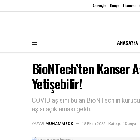
Anasayfa
Dünya
Ekonomi
ANASAYFA
BioNTech’ten Kanser Aş
Yetişebilir!
COVID aşısını bulan BioNTech'in kurucu
aşısı açıklaması geldi.
YAZAR
MUHAMMEDK
18 Ekim 2022
Kategori
Dünya