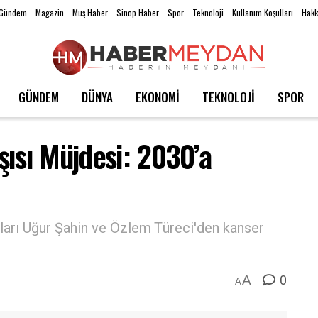
Gündem
Magazin
Muş Haber
Sinop Haber
Spor
Teknoloji
Kullanım Koşulları
Hakk
GÜNDEM
DÜNYA
EKONOMİ
TEKNOLOJİ
SPOR
ısı Müjdesi: 2030’a
ları Uğur Şahin ve Özlem Türeci'den kanser
0
A
A