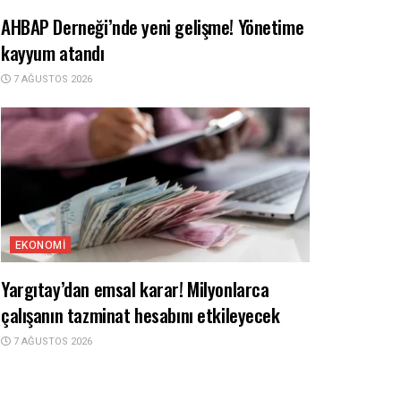
AHBAP Derneği’nde yeni gelişme! Yönetime
kayyum atandı
7 AĞUSTOS 2026
EKONOMI
Yargıtay’dan emsal karar! Milyonlarca
çalışanın tazminat hesabını etkileyecek
7 AĞUSTOS 2026