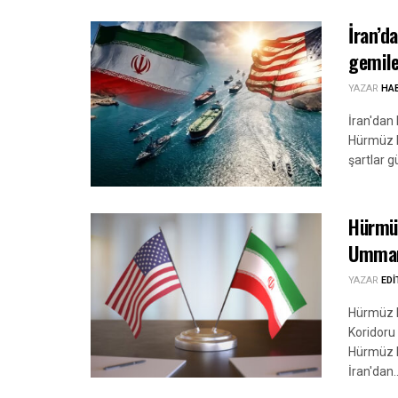
İran’d
gemile
YAZAR
HA
İran'dan 
Hürmüz B
şartlar 
Hürmüz
Umman’
YAZAR
ED
Hürmüz B
Koridoru 
Hürmüz B
İran'dan..