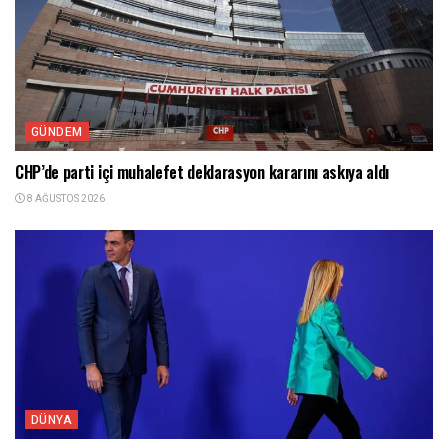
GÜNDEM
CHP’de parti içi muhalefet deklarasyon kararını askıya aldı
8 AĞUSTOS 2026
DÜNYA