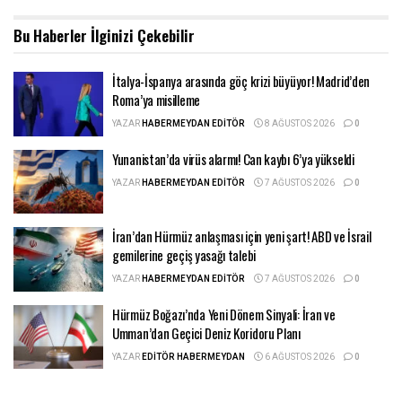
Bu Haberler
İlginizi Çekebilir
İtalya-İspanya arasında göç krizi büyüyor! Madrid’den
Roma’ya misilleme
YAZAR
HABERMEYDAN EDITÖR
8 AĞUSTOS 2026
0
Yunanistan’da virüs alarmı! Can kaybı 6’ya yükseldi
YAZAR
HABERMEYDAN EDITÖR
7 AĞUSTOS 2026
0
İran’dan Hürmüz anlaşması için yeni şart! ABD ve İsrail
gemilerine geçiş yasağı talebi
YAZAR
HABERMEYDAN EDITÖR
7 AĞUSTOS 2026
0
Hürmüz Boğazı’nda Yeni Dönem Sinyali: İran ve
Umman’dan Geçici Deniz Koridoru Planı
YAZAR
EDITÖR HABERMEYDAN
6 AĞUSTOS 2026
0