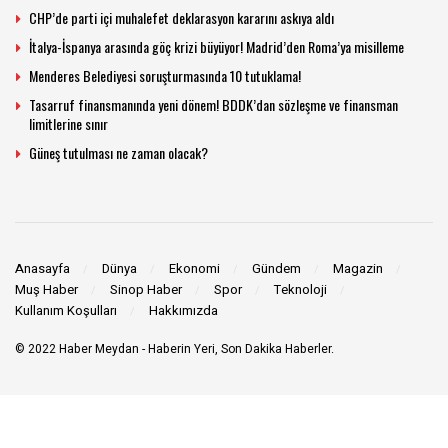
CHP’de parti içi muhalefet deklarasyon kararını askıya aldı
İtalya-İspanya arasında göç krizi büyüyor! Madrid’den Roma’ya misilleme
Menderes Belediyesi soruşturmasında 10 tutuklama!
Tasarruf finansmanında yeni dönem! BDDK’dan sözleşme ve finansman
limitlerine sınır
Güneş tutulması ne zaman olacak?
Anasayfa
Dünya
Ekonomi
Gündem
Magazin
Muş Haber
Sinop Haber
Spor
Teknoloji
Kullanım Koşulları
Hakkımızda
© 2022
Haber Meydan
- Haberin Yeri, Son Dakika Haberler.