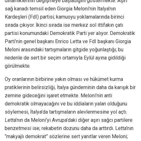
dinamiklerinin değişmeye başladığını göstermekte. Aşırı
sağ kanadı temsil eden Giorgia Meloni’nin İtalya’nın
Kardeşleri (FdI) partisi; kamuoyu yoklamalarında birinci
sırada çıkıyor. İkinci sırada ise merkez sol ittifakın çatı
partisi konumundaki Demokratik Parti yer alıyor. Demokratik
Parti’nin genel başkanı Enrico Letta ve FdI başkanı Giorgia
Meloni arasındaki tartışmaların gitgide yoğunlaştığı; bu
nedenle de sert bir seçim ortamıyla Eylül ayına gidildiği
görülmekte.
Oy oranlarının birbirine yakın olması ve hükümet kurma
pratiklerinin belirsizliği, İtalya gündeminin daha da karışık bir
zemine gideceğini işaret etmekte. Meloni’nin anti
demokratik olmayacağını ve bu iddiaların yalan olduğunu
söylemesi, İtalya’da tartışmaların alevlenmesine yol açtı.
Letta’nın da Meloni’yi Avrupa’daki diğer aşırı sağcı partilere
benzetmesi ise; rekabetin dozunu daha da arttırdı. Letta’nın
“makyajlı demokrat” sözlerine sert yanıtlar veren Meloni;