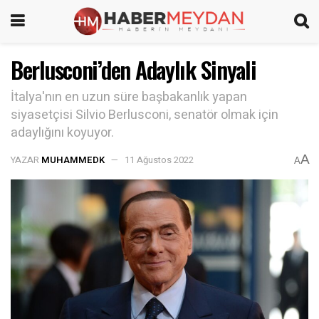
Berlusconi’den Adaylık Sinyali
İtalya'nın en uzun süre başbakanlık yapan
siyasetçisi Silvio Berlusconi, senatör olmak için
adaylığını koyuyor.
A
YAZAR
MUHAMMEDK
11 Ağustos 2022
A