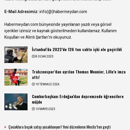
E-Mail Adresimiz:
info(@)habermeydan.com
Habermeydan.com bünyesinde yayınlanan yazılı veya görsel
içerikler izinsiz ve kaynak gösterilmeden kullanılamaz.
Kullanım
Koşulları ve Alıntı Şartları
'nı okuyunuz.
İstanbul’da 2022’de 126 ton sahte içki ele geçirildi
8 OCAK 2023
Trabzonspor’dan ayrılan Thomas Meunier, Lille’e imza
attı!
19 TEMMUZ 2024
Cumhurbaşkanı Erdoğan’dan depremzede öğrencilere
müjde
10 MAYIS 2023
Çocuklara bıçak satışı yasaklanıyor! Yeni düzenleme Meclis’ten geçti