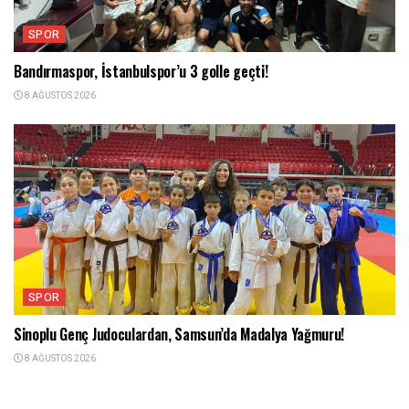
SPOR
Bandırmaspor, İstanbulspor’u 3 golle geçti!
8 AĞUSTOS 2026
SPOR
Sinoplu Genç Judoculardan, Samsun’da Madalya Yağmuru!
8 AĞUSTOS 2026