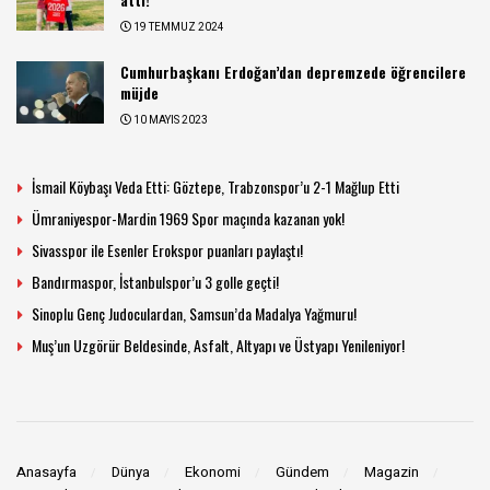
19 TEMMUZ 2024
Cumhurbaşkanı Erdoğan’dan depremzede öğrencilere
müjde
10 MAYIS 2023
İsmail Köybaşı Veda Etti: Göztepe, Trabzonspor’u 2-1 Mağlup Etti
Ümraniyespor-Mardin 1969 Spor maçında kazanan yok!
Sivasspor ile Esenler Erokspor puanları paylaştı!
Bandırmaspor, İstanbulspor’u 3 golle geçti!
Sinoplu Genç Judoculardan, Samsun’da Madalya Yağmuru!
Muş’un Uzgörür Beldesinde, Asfalt, Altyapı ve Üstyapı Yenileniyor!
Anasayfa
Dünya
Ekonomi
Gündem
Magazin