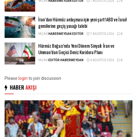
YAZAR
HABERMEYDAN EDITÖR
7 AĞUSTOS 2026
0
İran’dan Hürmüz anlaşması için yeni şart! ABD ve İsrail
gemilerine geçiş yasağı talebi
YAZAR
HABERMEYDAN EDITÖR
7 AĞUSTOS 2026
0
Hürmüz Boğazı’nda Yeni Dönem Sinyali: İran ve
Umman’dan Geçici Deniz Koridoru Planı
YAZAR
EDITÖR HABERMEYDAN
6 AĞUSTOS 2026
0
Please
login
to join discussion
HABER
AKIŞI