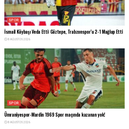
SPOR
İsmail Köybaşı Veda Etti: Göztepe, Trabzonspor’u 2-1 Mağlup Etti
8 AĞUSTOS 2026
SPOR
Ümraniyespor-Mardin 1969 Spor maçında kazanan yok!
8 AĞUSTOS 2026