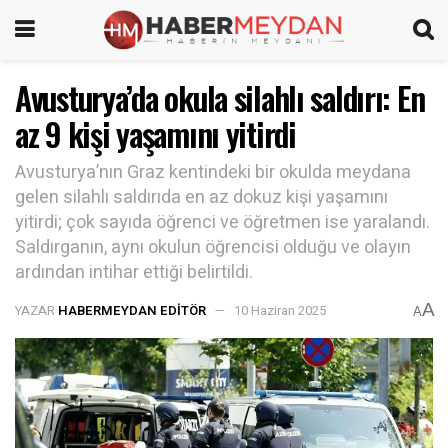
Avusturya’da okula silahlı saldırı: En
az 9 kişi yaşamını yitirdi
Avusturya’nın Graz kentindeki bir okulda meydana
gelen silahlı saldırıda en az dokuz kişi yaşamını
yitirdi; çok sayıda öğrenci ve öğretmen ise yaralandı.
Saldırganın, aynı okulun öğrencisi olduğu ve olayın
ardından intihar ettiği belirtildi.
A
YAZAR
HABERMEYDAN EDITÖR
10 Haziran 2025
A