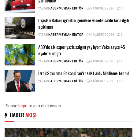
gündemde
YAZAR
HABERMEYDAN EDITÖR
5 AĞUSTOS 2026
0
Dışişleri Bakanlığı’ndan gemilere yönelik saldırılarla ilgili
açıklama
YAZAR
HABERMEYDAN EDITÖR
4 AĞUSTOS 2026
0
ABD’de siklosporiyazis salgını yayılıyor: Vaka sayısı 45
eyalete ulaştı
YAZAR
HABERMEYDAN EDITÖR
4 AĞUSTOS 2026
0
İsrail Savunma Bakanı İran’ı hedef aldı: Misilleme tehdidi
YAZAR
HABERMEYDAN EDITÖR
3 AĞUSTOS 2026
0
Please
login
to join discussion
HABER
AKIŞI