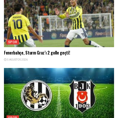
SPOR
Fenerbahçe, Sturm Graz’ı 2 golle geçti!
5 AĞUSTOS 2026
SPOR