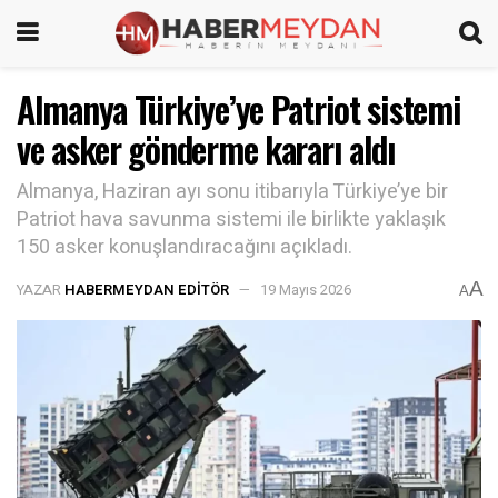
Almanya Türkiye’ye Patriot sistemi
ve asker gönderme kararı aldı
Almanya, Haziran ayı sonu itibarıyla Türkiye’ye bir
Patriot hava savunma sistemi ile birlikte yaklaşık
150 asker konuşlandıracağını açıkladı.
A
YAZAR
HABERMEYDAN EDITÖR
19 Mayıs 2026
A