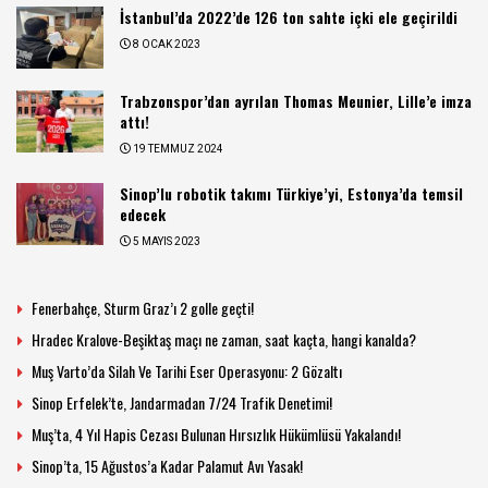
İstanbul’da 2022’de 126 ton sahte içki ele geçirildi
8 OCAK 2023
Trabzonspor’dan ayrılan Thomas Meunier, Lille’e imza
attı!
19 TEMMUZ 2024
Sinop’lu robotik takımı Türkiye’yi, Estonya’da temsil
edecek
5 MAYIS 2023
Fenerbahçe, Sturm Graz’ı 2 golle geçti!
Hradec Kralove-Beşiktaş maçı ne zaman, saat kaçta, hangi kanalda?
Muş Varto’da Silah Ve Tarihi Eser Operasyonu: 2 Gözaltı
Sinop Erfelek’te, Jandarmadan 7/24 Trafik Denetimi!
Muş’ta, 4 Yıl Hapis Cezası Bulunan Hırsızlık Hükümlüsü Yakalandı!
Sinop’ta, 15 Ağustos’a Kadar Palamut Avı Yasak!